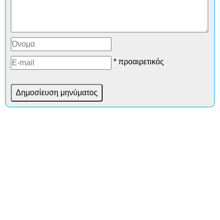
* προαιρετικός