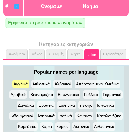
#
Όνομα
Νόημα
♂
Εμφάνιση περισσότερων ονομάτων
Κατηγορίες κατηγοριών
Αλφάβητο
Μήκος
Συλλαβές
Χώρες
talen
Περισσότερο
Popular names per language
Αγγλικά
Αιθιοπικά
Αλβανικά
Απλοποιημένα Κινέζικα
Αραβικά
Βιετναμέζικα
Βουλγαρικά
Γαλλικά
Γερμανικά
Δανέζικα
Εβραϊκά
Ελληνικά
επίσης
Ιαπωνικά
Ινδονησιακά
Ισπανικά
Ιταλικά
Κανάντα
Καταλονέζικα
Κορεάτικα
Κυρία
κύριος
Λετονικά
Λιθουανικά