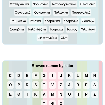
Μπενγκαλικά
Νορβηγικά
Νοτιοαφρικάνικα
Ολλανδικά
Ουγγαρικά
Ουκρανικά
Πολωνικά
Πορτογαλικά
Ρουμανικά
Ρωσικά
Σλοβακικά
Σλοβενικά
Σουαχίλι
Σουηδικά
Ταϊλάνδέζικα
Τουρκικά
Τσέχος
Φιλανδικά
Φιλιππινέζικα
Χίντι
Browse names by letter
C
D
E
F
G
I
J
K
L
M
N
O
P
R
S
T
V
Z
Α
Β
Γ
Δ
Ε
Θ
Ι
Κ
Λ
Μ
Ν
Ο
Π
Ρ
Σ
Τ
Φ
Χ