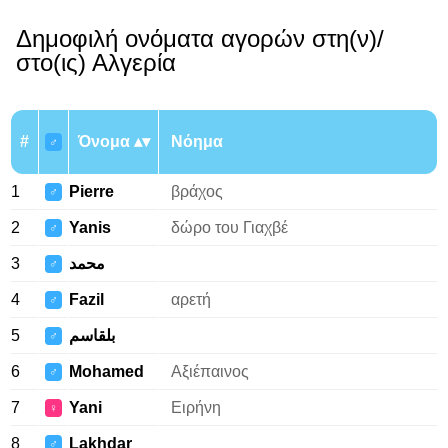
Δημοφιλή ονόματα αγορών στη(ν)/
στο(ις) Αλγερία
#
Όνομα
Νόημα
♂
1
Pierre
βράχος
♂
2
Yanis
δώρο του Γιαχβέ
♂
3
محمد
♂
4
Fazil
αρετή
♂
5
بلقاسم
♂
6
Mohamed
Αξιέπαινος
♂
7
Yani
Ειρήνη
♀
8
Lakhdar
♂