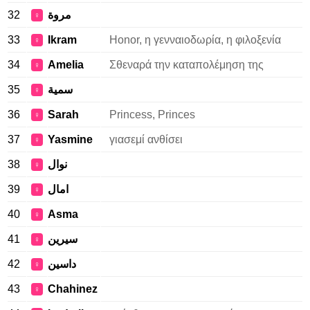
32
مروة
♀
33
Ikram
Honor, η γενναιοδωρία, η φιλοξενία
♀
34
Amelia
Σθεναρά την καταπολέμηση της
♀
35
سمية
♀
36
Sarah
Princess, Princes
♀
37
Yasmine
γιασεμί ανθίσει
♀
38
نوال
♀
39
امال
♀
40
Asma
♀
41
سيرين
♀
42
داسين
♀
43
Chahinez
♀