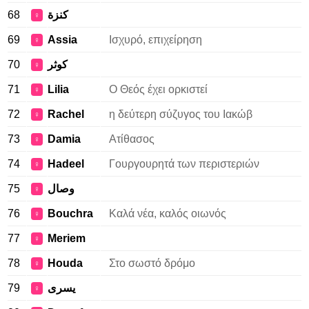
68
كنزة
♀
69
Assia
Ισχυρό, επιχείρηση
♀
70
كوثر
♀
71
Lilia
Ο Θεός έχει ορκιστεί
♀
72
Rachel
η δεύτερη σύζυγος του Ιακώβ
♀
73
Damia
Ατίθασος
♀
74
Hadeel
Γουργουρητά των περιστεριών
♀
75
وصال
♀
76
Bouchra
Καλά νέα, καλός οιωνός
♀
77
Meriem
♀
78
Houda
Στο σωστό δρόμο
♀
79
يسرى
♀