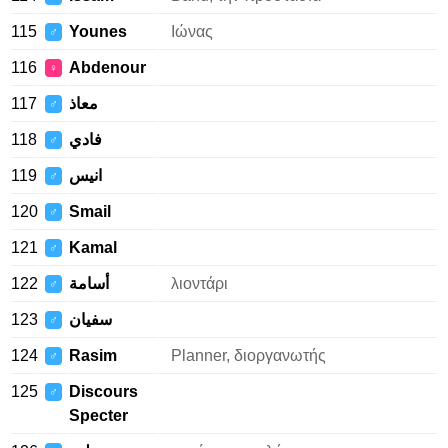
115
Younes
Ιώνας
♂
116
Abdenour
♀
117
معاذ
♂
118
فادي
♂
119
انيس
♂
120
Smail
♂
121
Kamal
♂
122
أسامة
λιοντάρι
♂
123
سفيان
♂
124
Rasim
Planner, διοργανωτής
♂
125
Discours
♂
Specter