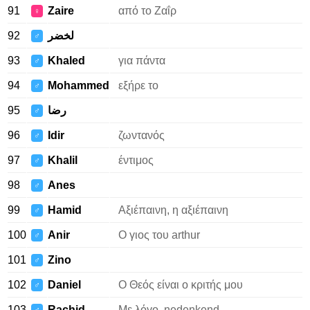
91
Zaire
από το Ζαΐρ
♀
92
لخضر
♂
93
Khaled
για πάντα
♂
94
Mohammed
εξήρε το
♂
95
رضا
♂
96
Idir
ζωντανός
♂
97
Khalil
έντιμος
♂
98
Anes
♂
99
Hamid
Αξιέπαινη, η αξιέπαινη
♂
100
Anir
Ο γιος του arthur
♂
101
Zino
♂
102
Daniel
Ο Θεός είναι ο κριτής μου
♂
103
Rachid
Με λόγο, nedenkend