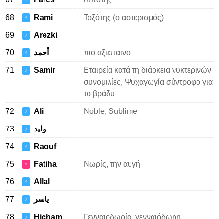
♂
68
Rami
Τοξότης (ο αστερισμός)
♂
69
Arezki
♂
70
أحمد
πιο αξιέπαινο
♂
71
Samir
Εταιρεία κατά τη διάρκεια νυκτερινών
♂
συνομιλίες, Ψυχαγωγία σύντροφο για
το βράδυ
72
Ali
Noble, Sublime
♂
73
وليد
♂
74
Raouf
♂
75
Fatiha
Νωρίς, την αυγή
♀
76
Allal
♂
77
ياسر
♂
78
Hicham
Γενναιοδωρία, γενναιόδωρη
♂