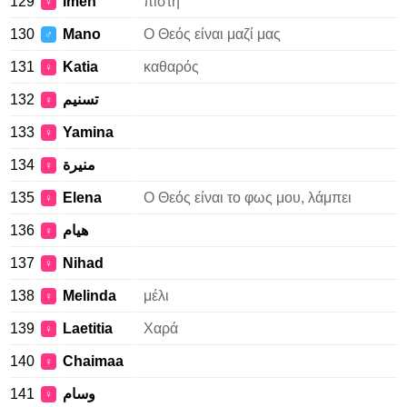
129
Imen
πίστη
♀
130
Mano
Ο Θεός είναι μαζί μας
♂
131
Katia
καθαρός
♀
132
تسنيم
♀
133
Yamina
♀
134
منيرة
♀
135
Elena
Ο Θεός είναι το φως μου, λάμπει
♀
136
هيام
♀
137
Nihad
♀
138
Melinda
μέλι
♀
139
Laetitia
Χαρά
♀
140
Chaimaa
♀
141
وسام
♀