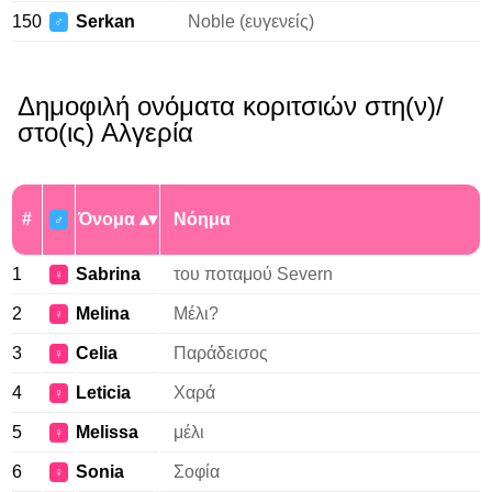
150
Serkan
Noble (ευγενείς)
♂
Δημοφιλή ονόματα κοριτσιών στη(ν)/
στο(ις) Αλγερία
#
Όνομα
Νόημα
♂
1
Sabrina
του ποταμού Severn
♀
2
Melina
Μέλι?
♀
3
Celia
Παράδεισος
♀
4
Leticia
Χαρά
♀
5
Melissa
μέλι
♀
6
Sonia
Σοφία
♀