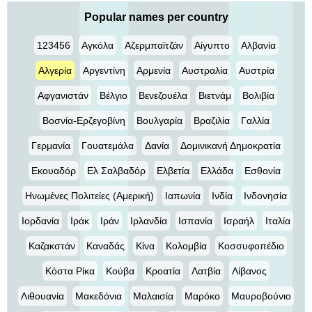
Popular names per country
123456
Αγκόλα
Αζερμπαϊτζάν
Αίγυπτο
Αλβανία
Αλγερία
Αργεντίνη
Αρμενία
Αυστραλία
Αυστρία
Αφγανιστάν
Βέλγιο
Βενεζουέλα
Βιετνάμ
Βολιβία
Βοσνία-Ερζεγοβίνη
Βουλγαρία
Βραζιλία
Γαλλία
Γερμανία
Γουατεμάλα
Δανία
Δομινικανή Δημοκρατία
Εκουαδόρ
Ελ Σαλβαδόρ
Ελβετία
Ελλάδα
Εσθονία
Ηνωμένες Πολιτείες (Αμερική)
Ιαπωνία
Ινδία
Ινδονησία
Ιορδανία
Ιράκ
Ιράν
Ιρλανδία
Ισπανία
Ισραήλ
Ιταλία
Καζακστάν
Καναδάς
Κίνα
Κολομβία
Κοσσυφοπέδιο
Κόστα Ρίκα
Κούβα
Κροατία
Λατβία
Λίβανος
Λιθουανία
Μακεδόνια
Μαλαισία
Μαρόκο
Μαυροβούνιο