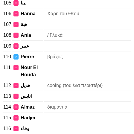
105
لينا
♀
106
Hanna
Χάρη του Θεού
♀
107
هبة
♀
108
Ania
/ Γλυκά
♀
109
عبير
♀
110
Pierre
βράχος
♂
111
Nour El
♀
Houda
112
هديل
cooing (του ένα περιστέρι)
♀
113
انايس
♀
114
Almaz
διαμάντια
♀
115
Hadjer
♀
116
وفاء
♀