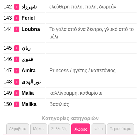
142
شهرزاد
ελεύθερη πόλη, πόλη, δωρεάν
♀
143
Feriel
♀
144
Loubna
Το γάλα από ένα δέντρο, γλυκό από το
♀
μέλι
145
ريان
♀
146
فدوى
♀
147
Amira
Princess / ηγέτης / καπετάνιος
♀
148
نور الهدى
♀
149
Malia
καλλίγραμμη, καθαρίστε
♀
150
Malika
Βασιλιάς
♀
Κατηγορίες κατηγοριών
Αλφάβητο
Μήκος
Συλλαβές
Χώρες
talen
Περισσότερο