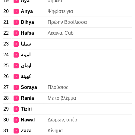
19
Aya
σημείο
♀
20
Anya
Ψηφίστε για
♀
21
Dihya
Πρώην Βασίλισσα
♀
22
Hafsa
Λέαινα, Cub
♀
23
سيليا
♀
24
امينة
♀
25
ايمان
♀
26
كهينة
♀
27
Soraya
Πλούσιος
♀
28
Rania
Με το βλέμμα
♀
29
Tiziri
♀
30
Nawal
Δώρων, υπέρ
♀
31
Zaza
Κίνημα
♀