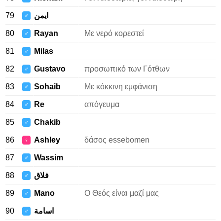
79
ايمن
♂
80
Rayan
Με νερό κορεστεί
♂
81
Milas
♂
82
Gustavo
προσωπικό των Γότθων
♂
83
Sohaib
Με κόκκινη εμφάνιση
♂
84
Re
απόγευμα
♂
85
Chakib
♂
86
Ashley
δάσος essebomen
♀
87
Wassim
♂
88
فلاق
♂
89
Mano
Ο Θεός είναι μαζί μας
♂
90
اسامة
♂