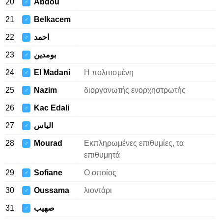
20
Abdou
♂
21
Belkacem
♂
22
احمد
♂
23
بومدين
♂
24
El Madani
Η πολιτισμένη
♂
25
Nazim
διοργανωτής ενορχηστρωτής
♂
26
Kac Edali
♂
27
الياس
♂
28
Mourad
Εκπληρωμένες επιθυμίες, τα
♂
επιθυμητά
29
Sofiane
Ο οποίος
♂
30
Oussama
λιοντάρι
♂
31
صهيب
♂