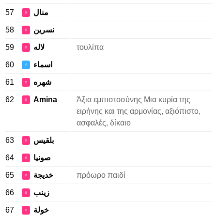
57
منال
♀
58
نسرين
♀
59
لاله
τουλίπα
♀
60
اسماء
♂
61
شهره
♀
62
Amina
Άξια εμπιστοσύνης Μια κυρία της
♀
ειρήνης και της αρμονίας, αξιόπιστο,
ασφαλές, δίκαιο
63
بلقيس
♀
64
صونيا
♀
65
خديجة
πρόωρο παιδί
♀
66
زينب
♀
67
خولة
♀