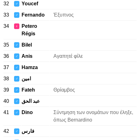
32
Youcef
♂
33
Fernando
Έξυπνος
♂
34
Petero
♀
Régis
35
Bilel
♂
36
Anis
Αγαπητέ φίλε
♂
37
Hamza
♂
38
امين
♂
39
Fateh
Θρίαμβος
♂
40
عبد الحق
♂
41
Dino
Σύντμηση των ονομάτων που έληξε,
♂
όπως Bernardino
42
فارس
♂