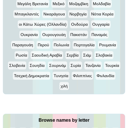
Μεγάλη Βρετανία
Μεξικό
Μοζαμβίκη
Μολδαβία
Μπαγκλαντές
Νικαράγουα
Νορβηγία
Νότια Κορέα
οι Κάτω Χώρες (Ολλανδία)
Ονδούρα
Ουγγαρία
Ουκρανία
Ουρουγουάη
Πακιστάν
Παναμάς
Παραγουάη
Περού
Πολωνία
Πορτογαλία
Ρουμανία
Ρωσία
Σαουδική Αραβία
Σερβία
Σιάμ
Σλοβακία
Σλοβενία
Σουηδία
Σουρινάμ
Συρία
Τανζανία
Τουρκία
Τσεχική Δημοκρατία
Τυνησία
Φιλιππίνες
Φινλανδία
χιλή
Browse names by letter