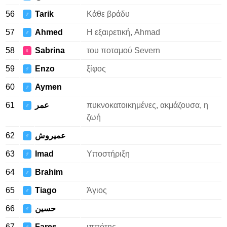
56
Tarik
Κάθε βράδυ
♂
57
Ahmed
Η εξαιρετική, Ahmad
♂
58
Sabrina
του ποταμού Severn
♀
59
Enzo
ξίφος
♂
60
Aymen
♂
61
عمر
πυκνοκατοικημένες, ακμάζουσα, η
♂
ζωή
62
عميروش
♂
63
Imad
Υποστήριξη
♂
64
Brahim
♂
65
Tiago
Άγιος
♂
66
حسين
♂
67
Fares
ιππότης