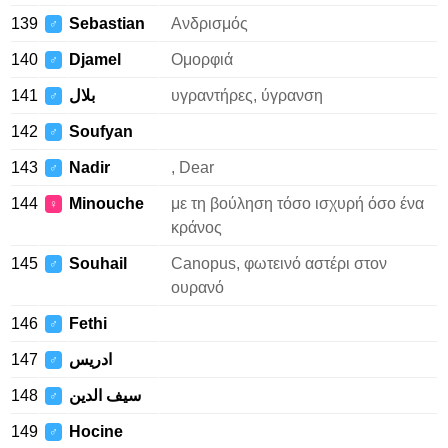
139
Sebastian
Ανδρισμός
♂
140
Djamel
Ομορφιά
♂
141
بلال
υγραντήρες, ύγρανση
♂
142
Soufyan
♂
143
Nadir
, Dear
♂
144
Minouche
με τη βούληση τόσο ισχυρή όσο ένα
♀
κράνος
145
Souhail
Canopus, φωτεινό αστέρι στον
♂
ουρανό
146
Fethi
♂
147
ادريس
♂
148
سيف الدين
♂
149
Hocine
♂