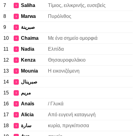
7
Saliha
Τίμιος, ειλικρινής, ευσεβείς
♀
8
Marwa
Πυρόλιθος
♀
9
صبرينة
♀
10
Chaima
Με ένα σημείο ομορφιά
♀
11
Nadia
Ελπίδα
♀
12
Kenza
Θησαυροφυλάκιο
♀
13
Mounia
Η εικονιζόμενη
♀
14
صبرينال
♀
15
مريم
♀
16
Anaïs
/ Γλυκά
♀
17
Alicia
Από ευγενή καταγωγή
♀
18
سارة
κυρία, πριγκίπισσα
♀