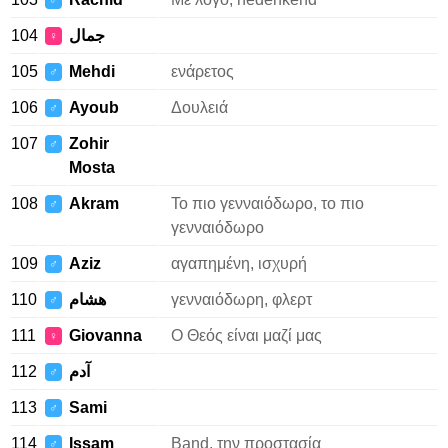
♂
104
جمال
♀
105
Mehdi
ενάρετος
♂
106
Ayoub
Δουλειά
♂
107
Zohir
♂
Mosta
108
Akram
Το πιο γενναιόδωρο, το πιο
♂
γενναιόδωρο
109
Aziz
αγαπημένη, ισχυρή
♂
110
هشام
γενναιόδωρη, φλερτ
♂
111
Giovanna
Ο Θεός είναι μαζί μας
♀
112
آدم
♂
113
Sami
♂
114
Issam
Band, την προστασία
♂