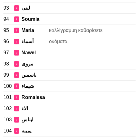
93
لبنى
♀
94
Soumia
♀
95
Maria
καλλίγραμμη καθαρίσετε
♀
96
أسماء
ονόματα,
♀
97
Nawel
♀
98
مروى
♀
99
ياسمين
♀
100
شيماء
♀
101
Romaissa
♀
102
الاء
♀
103
ايناس
♀
104
يمينة
♀