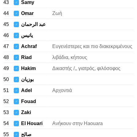
43
Samy
♂
44
Omar
Ζωή
♂
45
عبد الرحمان
♂
46
يانيس
♂
47
Achraf
Ευγενέστερες και πιο διακεκριμένους
♂
48
Riad
λιβάδια, κήπους
♂
49
Hakim
Δικαστής /,, γιατρός, φιλόσοφος
♂
50
بوزيان
♂
51
Adel
Αρχοντιά
♂
52
Fouad
♂
53
Zaki
♂
54
El Houari
Ανήκουν στην Haouara
♂
55
صالح
♂