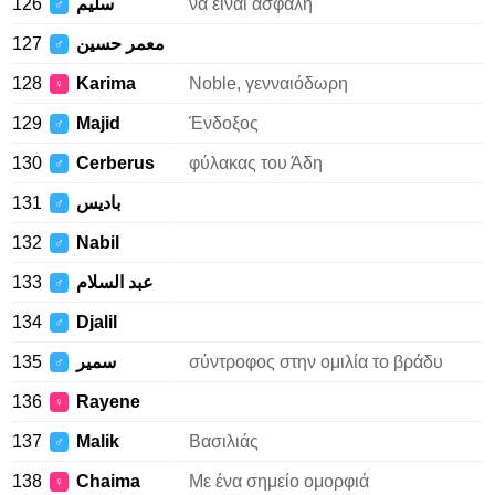
126
سليم
να είναι ασφαλή
♂
127
معمر حسين
♂
128
Karima
Noble, γενναιόδωρη
♀
129
Majid
Ένδοξος
♂
130
Cerberus
φύλακας του Άδη
♂
131
باديس
♂
132
Nabil
♂
133
عبد السلام
♂
134
Djalil
♂
135
سمير
σύντροφος στην ομιλία το βράδυ
♂
136
Rayene
♀
137
Malik
Βασιλιάς
♂
138
Chaima
Με ένα σημείο ομορφιά
♀