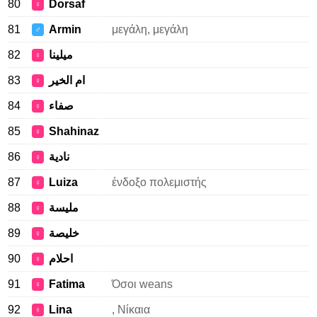
80
Dorsaf
♀
81
Armin
μεγάλη, μεγάλη
♂
82
ميلينا
♀
83
ام الخير
♀
84
صفاء
♀
85
Shahinaz
♀
86
نادية
♀
87
Luiza
ένδοξο πολεμιστής
♀
88
مليسة
♀
89
خليصة
♀
90
احلام
♀
91
Fatima
Όσοι weans
♀
92
Lina
, Νίκαια
♀