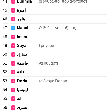
44
Ludmila
οι άνθρωποι που αγαπούσε
♀
45
اميرة
♀
46
هاجر
♀
47
Manel
Ο Θεός είναι μαζί μας
♂
48
Imene
♀
49
Saya
Γρήγορα
♀
50
دنيازاد
♀
51
فاطمة
να θυμάστε
♀
52
فافة
♀
53
Doria
το όνομα Dorian
♀
54
ليتيسيا
♀
55
اية
♀
56
بشرى
♀