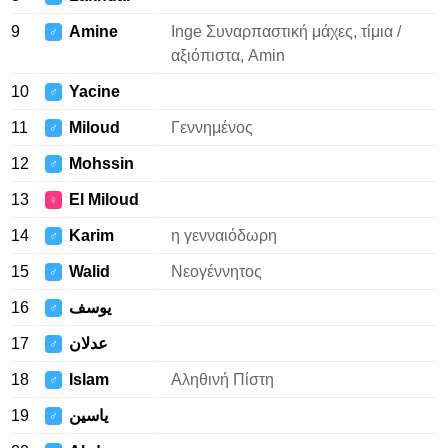
9
Amine
Inge Συναρπαστική μάχες, τίμια /
♂
αξιόπιστα, Amin
10
Yacine
♂
11
Miloud
Γεννημένος
♂
12
Mohssin
♂
13
El Miloud
♀
14
Karim
η γενναιόδωρη
♂
15
Walid
Νεογέννητος
♂
16
يوسف
♂
17
عدلان
♂
18
Islam
Αληθινή Πίστη
♂
19
ياسين
♂