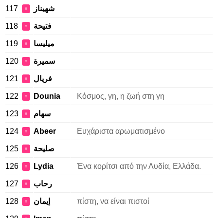
117
شهيناز
♀
118
فتيحة
♀
119
ميليسا
♀
120
سميرة
♀
121
فريال
♀
122
Dounia
Κόσμος, γη, η ζωή στη γη
♀
123
سهام
♀
124
Abeer
Ευχάριστα αρωματισμένο
♀
125
صليحة
♀
126
Lydia
Ένα κορίτσι από την Λυδία, Ελλάδα.
♀
127
رحاب
♀
128
إيمان
πίστη, να είναι πιστοί
♀