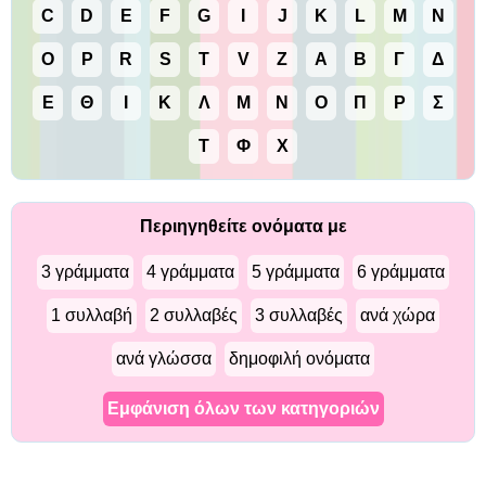
C
D
E
F
G
I
J
K
L
M
N
O
P
R
S
T
V
Z
Α
Β
Γ
Δ
Ε
Θ
Ι
Κ
Λ
Μ
Ν
Ο
Π
Ρ
Σ
Τ
Φ
Χ
Περιηγηθείτε ονόματα με
3 γράμματα
4 γράμματα
5 γράμματα
6 γράμματα
1 συλλαβή
2 συλλαβές
3 συλλαβές
ανά χώρα
ανά γλώσσα
δημοφιλή ονόματα
Εμφάνιση όλων των κατηγοριών