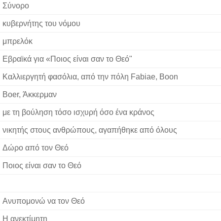
Σύνορο
κυβερνήτης του νόμου
μπρελόκ
Εβραϊκά για «Ποιος είναι σαν το Θεό"
Καλλιεργητή φασόλια, από την πόλη Fabiae, Boon
Boer, Άκκερμαν
με τη βούληση τόσο ισχυρή όσο ένα κράνος
νικητής στους ανθρώπους, αγαπήθηκε από όλους
Δώρο από τον Θεό
Ποιος είναι σαν το Θεό
Ανυπομονώ να τον Θεό
Η ανεκτίμητη