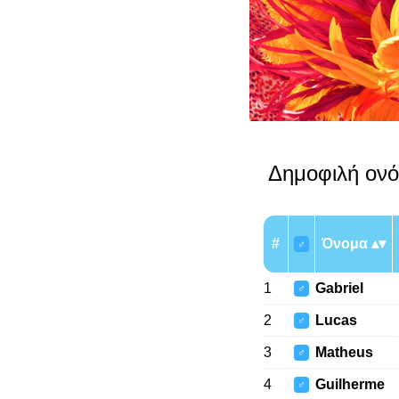
Δημοφιλή ονό
#
Όνομα
♂
1
Gabriel
♂
2
Lucas
♂
3
Matheus
♂
4
Guilherme
♂