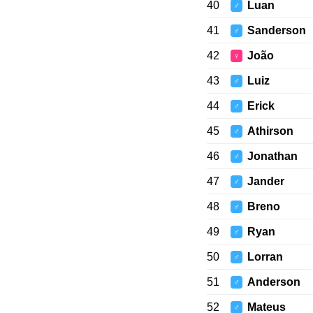
40
Luan
♂
41
Sanderson
♂
42
João
♀
43
Luiz
♂
44
Erick
♂
45
Athirson
♂
46
Jonathan
♂
47
Jander
♂
48
Breno
♂
49
Ryan
♂
50
Lorran
♂
51
Anderson
♂
52
Mateus
♂