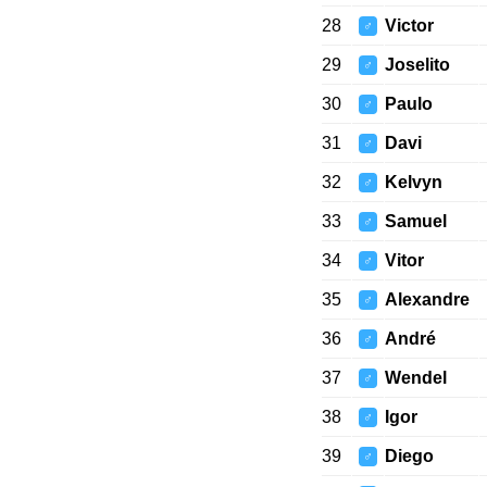
28
Victor
♂
29
Joselito
♂
30
Paulo
♂
31
Davi
♂
32
Kelvyn
♂
33
Samuel
♂
34
Vitor
♂
35
Alexandre
♂
36
André
♂
37
Wendel
♂
38
Igor
♂
39
Diego
♂