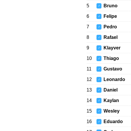
5
Bruno
♂
6
Felipe
♂
7
Pedro
♂
8
Rafael
♂
9
Klayver
♂
10
Thiago
♂
11
Gustavo
♂
12
Leonardo
♂
13
Daniel
♂
14
Kaylan
♂
15
Wesley
♂
16
Eduardo
♂