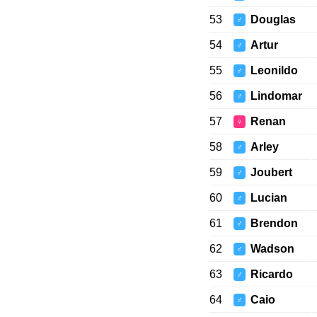
53
Douglas
♂
54
Artur
♂
55
Leonildo
♂
56
Lindomar
♂
57
Renan
♀
58
Arley
♂
59
Joubert
♂
60
Lucian
♂
61
Brendon
♂
62
Wadson
♂
63
Ricardo
♂
64
Caio
♂