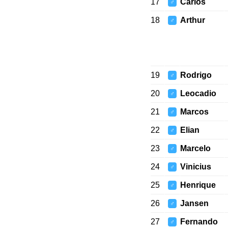
17
Carlos
♂
18
Arthur
♂
19
Rodrigo
♂
20
Leocadio
♂
21
Marcos
♂
22
Elian
♂
23
Marcelo
♂
24
Vinicius
♂
25
Henrique
♂
26
Jansen
♂
27
Fernando
♂