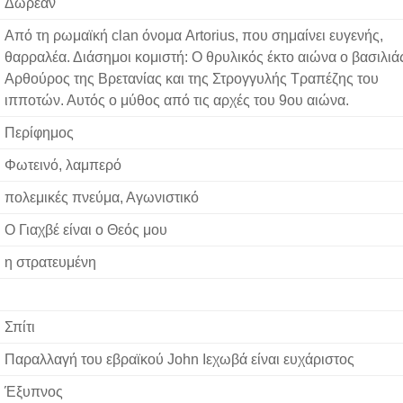
Δωρεάν
Από τη ρωμαϊκή clan όνομα Artorius, που σημαίνει ευγενής,
θαρραλέα. Διάσημοι κομιστή: Ο θρυλικός έκτο αιώνα ο βασιλιά
Αρθούρος της Βρετανίας και της Στρογγυλής Τραπέζης του
ιπποτών. Αυτός ο μύθος από τις αρχές του 9ου αιώνα.
Περίφημος
Φωτεινό, λαμπερό
πολεμικές πνεύμα, Αγωνιστικό
Ο Γιαχβέ είναι ο Θεός μου
η στρατευμένη
Σπίτι
Παραλλαγή του εβραϊκού John Ιεχωβά είναι ευχάριστος
Έξυπνος