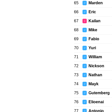
65
Marden
♂
66
Eric
♂
67
Kailan
♀
68
Mike
♂
69
Fabio
♂
70
Yuri
♂
71
William
♂
72
Nickson
♂
73
Nathan
♂
74
Mayk
♂
75
Gutemberg
♂
76
Elioenai
♂
77
Antonio
♂