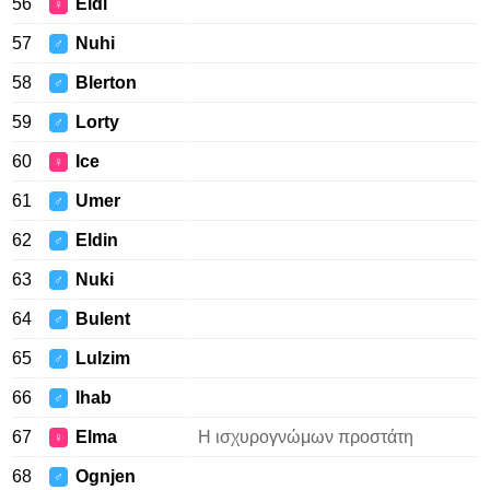
56
Eldi
♀
57
Nuhi
♂
58
Blerton
♂
59
Lorty
♂
60
Ice
♀
61
Umer
♂
62
Eldin
♂
63
Nuki
♂
64
Bulent
♂
65
Lulzim
♂
66
Ihab
♂
67
Elma
Η ισχυρογνώμων προστάτη
♀
68
Ognjen
♂