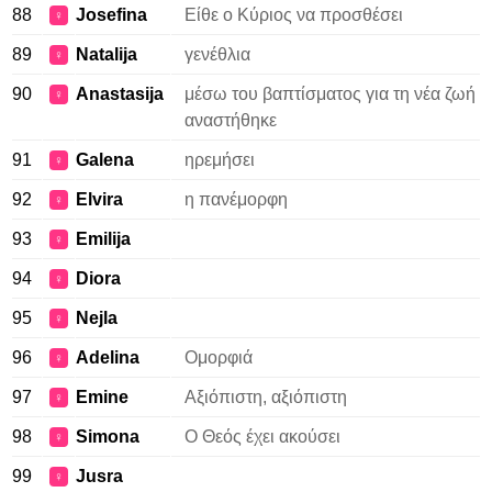
88
Josefina
Είθε ο Κύριος να προσθέσει
♀
89
Natalija
γενέθλια
♀
90
Anastasija
μέσω του βαπτίσματος για τη νέα ζωή
♀
αναστήθηκε
91
Galena
ηρεμήσει
♀
92
Elvira
η πανέμορφη
♀
93
Emilija
♀
94
Diora
♀
95
Nejla
♀
96
Adelina
Ομορφιά
♀
97
Emine
Αξιόπιστη, αξιόπιστη
♀
98
Simona
Ο Θεός έχει ακούσει
♀
99
Jusra
♀