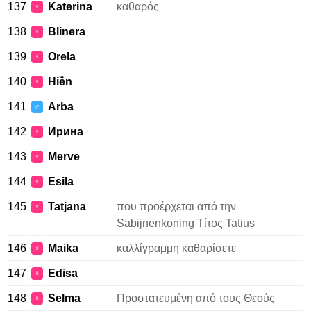
137
Katerina
καθαρός
♀
138
Blinera
♀
139
Orela
♀
140
Hiền
♀
141
Arba
♂
142
Ирина
♀
143
Merve
♀
144
Esila
♀
145
Tatjana
που προέρχεται από την
♀
Sabijnenkoning Τίτος Tatius
146
Maika
καλλίγραμμη καθαρίσετε
♀
147
Edisa
♀
148
Selma
Προστατευμένη από τους Θεούς
♀