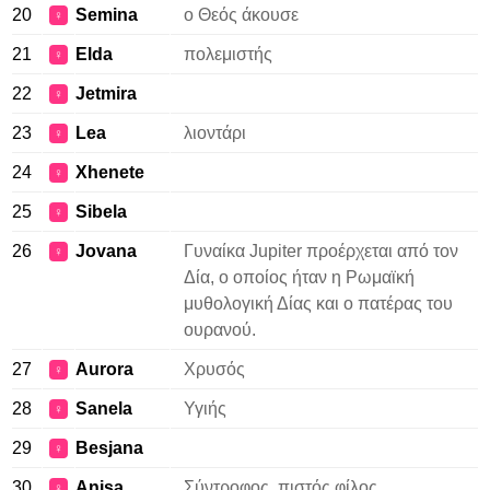
20
Semina
ο Θεός άκουσε
♀
21
Elda
πολεμιστής
♀
22
Jetmira
♀
23
Lea
λιοντάρι
♀
24
Xhenete
♀
25
Sibela
♀
26
Jovana
Γυναίκα Jupiter προέρχεται από τον
♀
Δία, ο οποίος ήταν η Ρωμαϊκή
μυθολογική Δίας και ο πατέρας του
ουρανού.
27
Aurora
Χρυσός
♀
28
Sanela
Υγιής
♀
29
Besjana
♀
30
Anisa
Σύντροφος, πιστός φίλος
♀