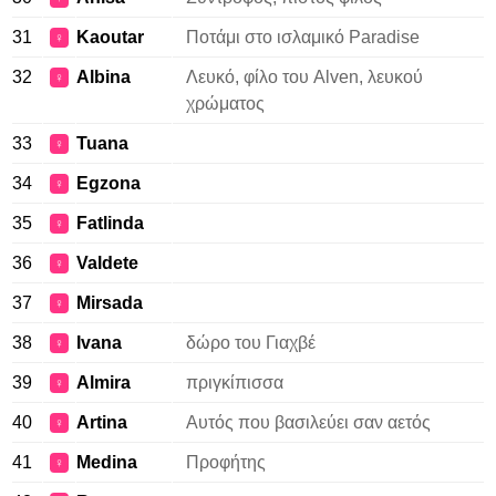
31
Kaoutar
Ποτάμι στο ισλαμικό Paradise
♀
32
Albina
Λευκό, φίλο του Alven, λευκού
♀
χρώματος
33
Tuana
♀
34
Egzona
♀
35
Fatlinda
♀
36
Valdete
♀
37
Mirsada
♀
38
Ivana
δώρο του Γιαχβέ
♀
39
Almira
πριγκίπισσα
♀
40
Artina
Αυτός που βασιλεύει σαν αετός
♀
41
Medina
Προφήτης
♀