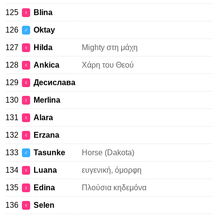
125
Blina
♀
126
Oktay
♂
127
Hilda
Mighty στη μάχη
♀
128
Ankica
Χάρη του Θεού
♀
129
Десислава
♀
130
Merlina
♀
131
Alara
♀
132
Erzana
♀
133
Tasunke
Horse (Dakota)
♂
134
Luana
ευγενική, όμορφη
♀
135
Edina
Πλούσια κηδεμόνα
♀
136
Selen
♀