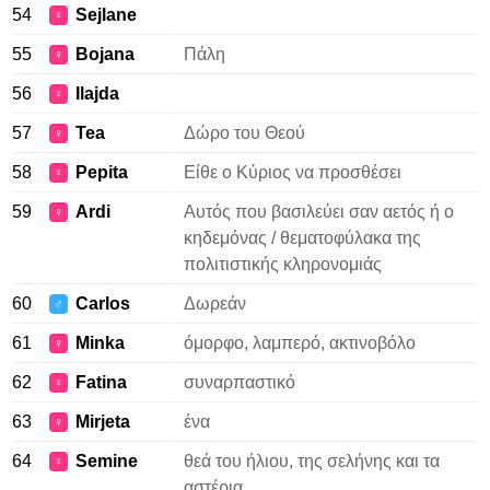
54
Sejlane
♀
55
Bojana
Πάλη
♀
56
Ilajda
♀
57
Tea
Δώρο του Θεού
♀
58
Pepita
Είθε ο Κύριος να προσθέσει
♀
59
Ardi
Αυτός που βασιλεύει σαν αετός ή ο
♀
κηδεμόνας / θεματοφύλακα της
πολιτιστικής κληρονομιάς
60
Carlos
Δωρεάν
♂
61
Minka
όμορφο, λαμπερό, ακτινοβόλο
♀
62
Fatina
συναρπαστικό
♀
63
Mirjeta
ένα
♀
64
Semine
θεά του ήλιου, της σελήνης και τα
♀
αστέρια