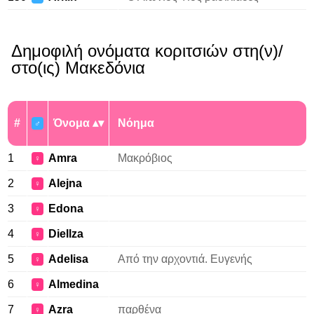
Δημοφιλή ονόματα κοριτσιών στη(ν)/
στο(ις) Μακεδόνια
#
Όνομα
Νόημα
♂
1
Amra
Μακρόβιος
♀
2
Alejna
♀
3
Edona
♀
4
Diellza
♀
5
Adelisa
Από την αρχοντιά. Ευγενής
♀
6
Almedina
♀
7
Azra
παρθένα
♀