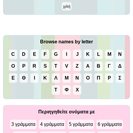
χιλή
Browse names by letter
C
D
E
F
G
I
J
K
L
M
N
O
P
R
S
T
V
Z
Α
Β
Γ
Δ
Ε
Θ
Ι
Κ
Λ
Μ
Ν
Ο
Π
Ρ
Σ
Τ
Φ
Χ
Περιηγηθείτε ονόματα με
3 γράμματα
4 γράμματα
5 γράμματα
6 γράμματα