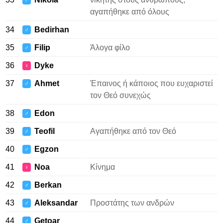
♂
αγαπήθηκε από όλους
34
Bedirhan
♂
35
Filip
Άλογα φίλο
♂
36
Dyke
♀
37
Ahmet
Έπαινος ή κάποιος που ευχαριστεί
♂
τον Θεό συνεχώς
38
Edon
♂
39
Teofil
Αγαπήθηκε από τον Θεό
♂
40
Egzon
♂
41
Noa
Κίνημα
♀
42
Berkan
♂
43
Aleksandar
Προστάτης των ανδρών
♂
44
Getoar
♂