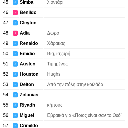
45
Simba
λιοντάρι
♂
46
Benildo
♀
47
Cleyton
♂
48
Adia
Δώρο
♀
49
Renaldo
Χάρακας
♂
50
Emidio
Big, ισχυρή
♂
51
Austen
Τιμημένος
♂
52
Houston
Hughs
♂
53
Delton
Από την πόλη στην κοιλάδα
♂
54
Zefanias
♂
55
Riyadh
κήπους
♂
56
Miguel
Εβραϊκά για «Ποιος είναι σαν το Θεό"
♂
57
Crimildo
♂