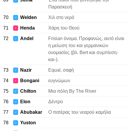
♂
Παρασκευή
70
Welden
Χιλ στο νερό
♂
71
Henda
Χάρη του Θεού
♀
72
Andel
Frisian όνομα. Προφανώς, αυτό είναι
♂
η μείωση του και γερμανικών
ονομασίες (βλ. Bert και συμπίεση-
και-).
73
Nazir
Equal, σαφή
♂
74
Bongani
ευγνώμων
♀
75
Chilton
Μια πόλη By The River
♂
76
Elon
Δέντρο
♂
77
Abubakar
Ο πατέρας του νεαρού καμήλα
♂
78
Yuston
♂