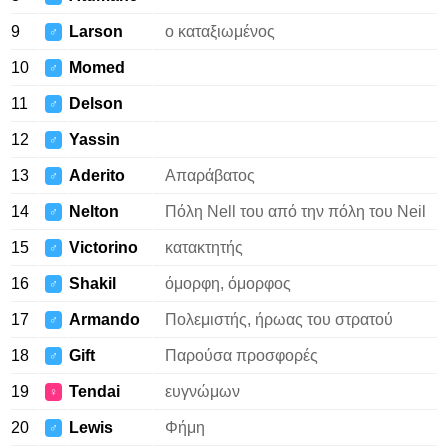
9
Larson
ο καταξιωμένος
♂
10
Momed
♂
11
Delson
♂
12
Yassin
♂
13
Aderito
Απαράβατος
♂
14
Nelton
Πόλη Nell του από την πόλη του Neil
♂
15
Victorino
κατακτητής
♂
16
Shakil
όμορφη, όμορφος
♂
17
Armando
Πολεμιστής, ήρωας του στρατού
♂
18
Gift
Παρούσα προσφορές
♂
19
Tendai
ευγνώμων
♀
20
Lewis
Φήμη
♂