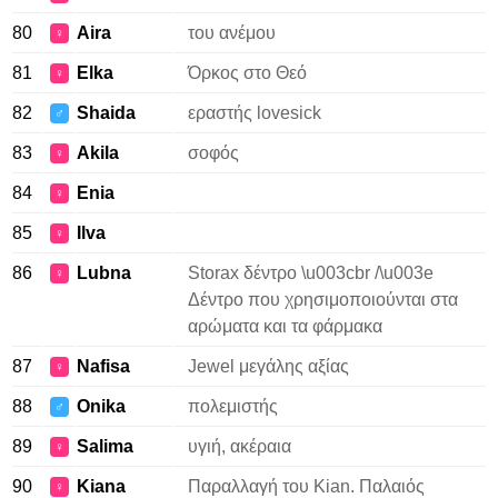
80
Aira
του ανέμου
♀
81
Elka
Όρκος στο Θεό
♀
82
Shaida
εραστής lovesick
♂
83
Akila
σοφός
♀
84
Enia
♀
85
Ilva
♀
86
Lubna
Storax δέντρο \u003cbr /\u003e
♀
Δέντρο που χρησιμοποιούνται στα
αρώματα και τα φάρμακα
87
Nafisa
Jewel μεγάλης αξίας
♀
88
Onika
πολεμιστής
♂
89
Salima
υγιή, ακέραια
♀
90
Kiana
Παραλλαγή του Kian. Παλαιός
♀