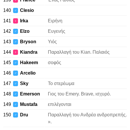
♀
140
Clesio
♂
141
Irka
Ειρήνη
♀
142
Elzo
Ευγενής
♂
143
Bryson
Υιός
♂
144
Kiandra
Παραλλαγή του Kian. Παλαιός
♀
145
Hakeem
σοφός
♂
146
Arcelio
♂
147
Sky
Το στερέωμα
♂
148
Emerson
Γιος του Emery. Brave, ισχυρό.
♂
149
Mustafa
επιλέγονται
♂
150
Dru
Παραλλαγή του Ανδρέα ανδροπρεπής.
♂
».