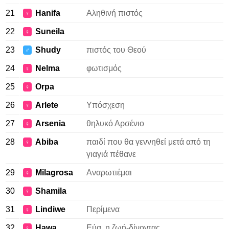
21
Hanifa
Αληθινή πιστός
♀
22
Suneila
♀
23
Shudy
πιστός του Θεού
♂
24
Nelma
φωτισμός
♀
25
Orpa
♀
26
Arlete
Υπόσχεση
♀
27
Arsenia
θηλυκό Αρσένιο
♀
28
Abiba
παιδί που θα γεννηθεί μετά από τη
♀
γιαγιά πέθανε
29
Milagrosa
Αναρωτιέμαι
♀
30
Shamila
♀
31
Lindiwe
Περίμενα
♀
32
Hawa
Εύα, η ζωή-δίνοντας
♀