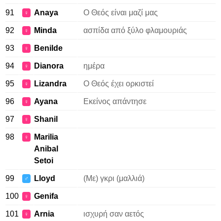
91
Anaya
Ο Θεός είναι μαζί μας
♀
92
Minda
ασπίδα από ξύλο φλαμουριάς
♀
93
Benilde
♀
94
Dianora
ημέρα
♀
95
Lizandra
Ο Θεός έχει ορκιστεί
♀
96
Ayana
Εκείνος απάντησε
♀
97
Shanil
♀
98
Marilia
♀
Anibal
Setoi
99
Lloyd
(Με) γκρι (μαλλιά)
♂
100
Genifa
♀
101
Arnia
ισχυρή σαν αετός
♀