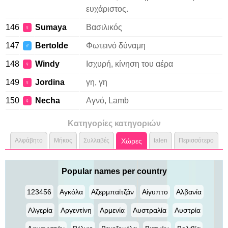
ευχάριστος.
146
Sumaya
Βασιλικός
♀
147
Bertolde
Φωτεινό δύναμη
♂
148
Windy
Ισχυρή, κίνηση του αέρα
♀
149
Jordina
γη, γη
♀
150
Necha
Αγνό, Lamb
♀
Κατηγορίες κατηγοριών
Αλφάβητο
Μήκος
Συλλαβές
Χώρες
talen
Περισσότερο
Popular names per country
123456
Αγκόλα
Αζερμπαϊτζάν
Αίγυπτο
Αλβανία
Αλγερία
Αργεντίνη
Αρμενία
Αυστραλία
Αυστρία