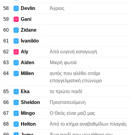
58
Devlin
Άγριος
♂
59
Gani
♀
60
Zidane
♂
61
Ivanildo
♂
62
Aly
Από ευγενή καταγωγή
♀
63
Aiden
Μικρή φωτιά
♂
64
Millen
αυτός που αλέθει σιτάρι
♂
επαγγελματική επώνυμο
65
Eka
το πρώτο παιδί
♂
66
Sheldon
Προστατευόμενη
♂
67
Mingo
Ο Θεός είναι μαζί μας
♂
68
Helton
Από το κτήμα αναβαθμίδων πλαγιάς
♂
69
Juma
Ένα παιδί που γεννήθηκε την