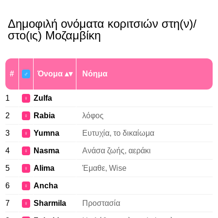
Δημοφιλή ονόματα κοριτσιών στη(ν)/
στο(ις) Μοζαμβίκη
#
Όνομα
Νόημα
♂
1
Zulfa
♀
2
Rabia
λόφος
♀
3
Yumna
Ευτυχία, το δικαίωμα
♀
4
Nasma
Ανάσα ζωής, αεράκι
♀
5
Alima
Έμαθε, Wise
♀
6
Ancha
♀
7
Sharmila
Προστασία
♀