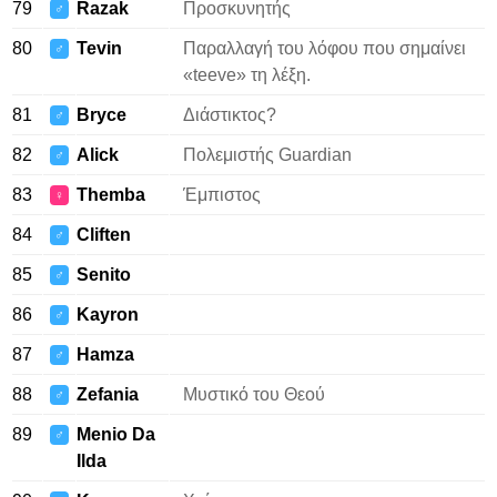
79
Razak
Προσκυνητής
♂
80
Tevin
Παραλλαγή του λόφου που σημαίνει
♂
«teeve» τη λέξη.
81
Bryce
Διάστικτος?
♂
82
Alick
Πολεμιστής Guardian
♂
83
Themba
Έμπιστος
♀
84
Cliften
♂
85
Senito
♂
86
Kayron
♂
87
Hamza
♂
88
Zefania
Μυστικό του Θεού
♂
89
Menio Da
♂
Ilda