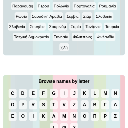
Παραγουάη
Περού
Πολωνία
Πορτογαλία
Ρουμανία
Ρωσία
Σαουδική Αραβία
Σερβία
Σιάμ
Σλοβακία
Σλοβενία
Σουηδία
Σουρινάμ
Συρία
Τανζανία
Τουρκία
Τσεχική Δημοκρατία
Τυνησία
Φιλιππίνες
Φινλανδία
χιλή
Browse names by letter
C
D
E
F
G
I
J
K
L
M
N
O
P
R
S
T
V
Z
Α
Β
Γ
Δ
Ε
Θ
Ι
Κ
Λ
Μ
Ν
Ο
Π
Ρ
Σ
Τ
Φ
Χ