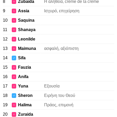
8
Zubaida
Η αλήθεια, crème de la crème
♀
9
Assia
Ισχυρό, επιχείρηση
♀
10
Saquina
♀
11
Shanaya
♀
12
Leonilde
♀
13
Maimuna
ασφαλή, αξιόπιστη
♀
14
Sifa
♂
15
Fauzia
♀
16
Anifa
♀
17
Yuna
Εξουσία
♀
18
Sheron
Ειρήνη του Θεού
♂
19
Halima
Πράος, επιμονή
♀
20
Zuraida
♀