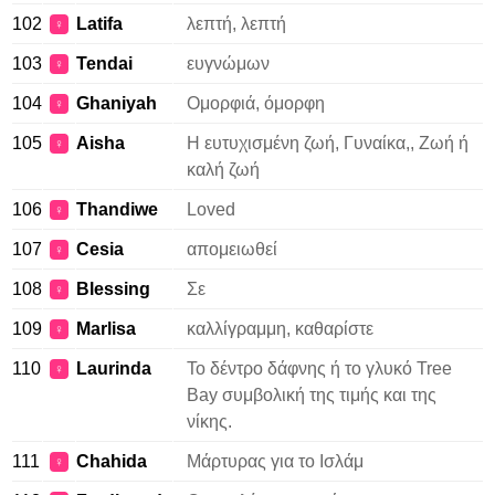
102
Latifa
λεπτή, λεπτή
♀
103
Tendai
ευγνώμων
♀
104
Ghaniyah
Ομορφιά, όμορφη
♀
105
Aisha
Η ευτυχισμένη ζωή, Γυναίκα,, Ζωή ή
♀
καλή ζωή
106
Thandiwe
Loved
♀
107
Cesia
απομειωθεί
♀
108
Blessing
Σε
♀
109
Marlisa
καλλίγραμμη, καθαρίστε
♀
110
Laurinda
Το δέντρο δάφνης ή το γλυκό Tree
♀
Bay συμβολική της τιμής και της
νίκης.
111
Chahida
Μάρτυρας για το Ισλάμ
♀