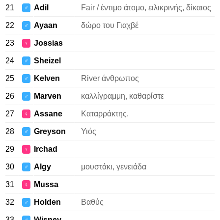
21
Adil
Fair / έντιμο άτομο, ειλικρινής, δίκαιος
♂
22
Ayaan
δώρο του Γιαχβέ
♂
23
Jossias
♀
24
Sheizel
♂
25
Kelven
River άνθρωπος
♂
26
Marven
καλλίγραμμη, καθαρίστε
♂
27
Assane
Καταρράκτης.
♀
28
Greyson
Υιός
♂
29
Irchad
♀
30
Algy
μουστάκι, γενειάδα
♂
31
Mussa
♀
32
Holden
Βαθύς
♂
33
Wisney