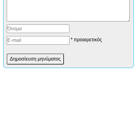
* προαιρετικός