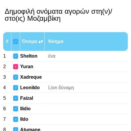
Δημοφιλή ονόματα αγορών στη(ν)/
στο(ις) Μοζαμβίκη
#
Όνομα
Νόημα
♂
1
Shelton
ένα
♂
2
Yuran
♀
3
Xadreque
♂
4
Leonildo
Lion δύναμη
♂
5
Faizal
♂
6
Ilidio
♂
7
Ildo
♂
8
Atumane
♂