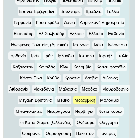
Αφγανιστάν
Βέλγιο
Βενεζουέλα
Βιετνάμ
Βολιβία
Βοσνία-Ερζεγοβίνη
Βουλγαρία
Βραζιλία
Γαλλία
Γερμανία
Γουατεμάλα
Δανία
Δομινικανή Δημοκρατία
Εκουαδόρ
Ελ Σαλβαδόρ
Ελβετία
Ελλάδα
Εσθονία
Ηνωμένες Πολιτείες (Αμερική)
Ιαπωνία
Ινδία
Ινδονησία
Ιορδανία
Ιράκ
Ιράν
Ιρλανδία
Ισπανία
Ισραήλ
Ιταλία
Καζακστάν
Καναδάς
Κίνα
Κολομβία
Κοσσυφοπέδιο
Κόστα Ρίκα
Κούβα
Κροατία
Λατβία
Λίβανος
Λιθουανία
Μακεδόνια
Μαλαισία
Μαρόκο
Μαυροβούνιο
Μεγάλη Βρετανία
Μεξικό
Μοζαμβίκη
Μολδαβία
Μπαγκλαντές
Νικαράγουα
Νορβηγία
Νότια Κορέα
οι Κάτω Χώρες (Ολλανδία)
Ονδούρα
Ουγγαρία
Ουκρανία
Ουρουγουάη
Πακιστάν
Παναμάς