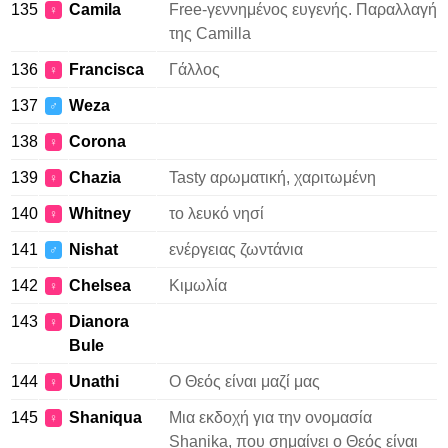
135
Camila
Free-γεννημένος ευγενής. Παραλλαγή
♀
της Camilla
136
Francisca
Γάλλος
♀
137
Weza
♂
138
Corona
♀
139
Chazia
Tasty αρωματική, χαριτωμένη
♀
140
Whitney
το λευκό νησί
♀
141
Nishat
ενέργειας ζωντάνια
♂
142
Chelsea
Κιμωλία
♀
143
Dianora
♀
Bule
144
Unathi
Ο Θεός είναι μαζί μας
♀
145
Shaniqua
Μια εκδοχή για την ονομασία
♀
Shanika, που σημαίνει ο Θεός είναι