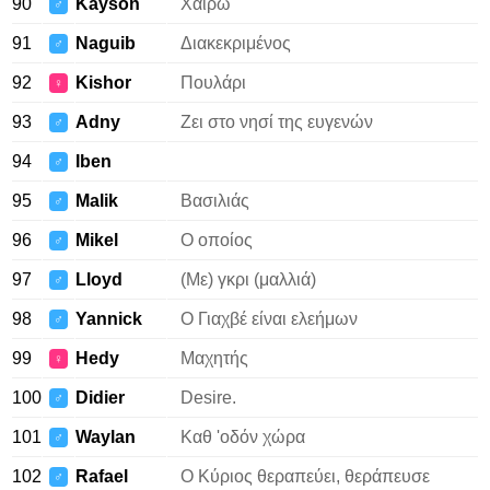
90
Kayson
Χαίρω
♂
91
Naguib
Διακεκριμένος
♂
92
Kishor
Πουλάρι
♀
93
Adny
Ζει στο νησί της ευγενών
♂
94
Iben
♂
95
Malik
Βασιλιάς
♂
96
Mikel
Ο οποίος
♂
97
Lloyd
(Με) γκρι (μαλλιά)
♂
98
Yannick
Ο Γιαχβέ είναι ελεήμων
♂
99
Hedy
Μαχητής
♀
100
Didier
Desire.
♂
101
Waylan
Καθ 'οδόν χώρα
♂
102
Rafael
Ο Κύριος θεραπεύει, θεράπευσε
♂