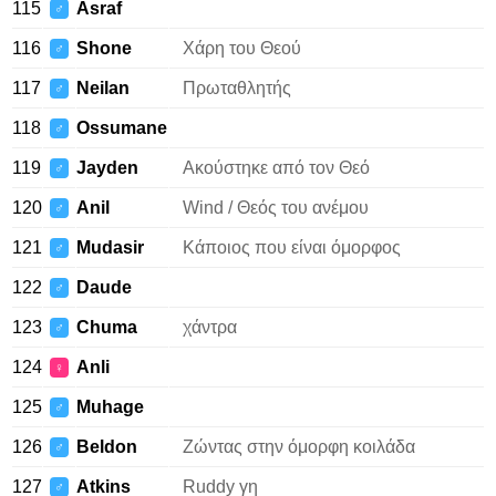
115
Asraf
♂
116
Shone
Χάρη του Θεού
♂
117
Neilan
Πρωταθλητής
♂
118
Ossumane
♂
119
Jayden
Ακούστηκε από τον Θεό
♂
120
Anil
Wind / Θεός του ανέμου
♂
121
Mudasir
Κάποιος που είναι όμορφος
♂
122
Daude
♂
123
Chuma
χάντρα
♂
124
Anli
♀
125
Muhage
♂
126
Beldon
Ζώντας στην όμορφη κοιλάδα
♂
127
Atkins
Ruddy γη
♂