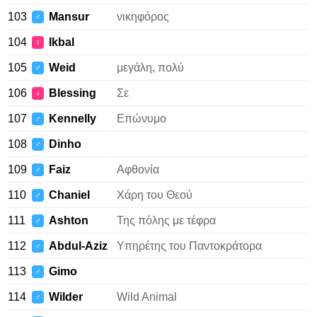
103
Mansur
νικηφόρος
♂
104
Ikbal
♀
105
Weid
μεγάλη, πολύ
♂
106
Blessing
Σε
♀
107
Kennelly
Επώνυμο
♂
108
Dinho
♂
109
Faiz
Αφθονία
♂
110
Chaniel
Χάρη του Θεού
♂
111
Ashton
Της πόλης με τέφρα
♂
112
Abdul-Aziz
Υπηρέτης του Παντοκράτορα
♂
113
Gimo
♂
114
Wilder
Wild Animal
♂