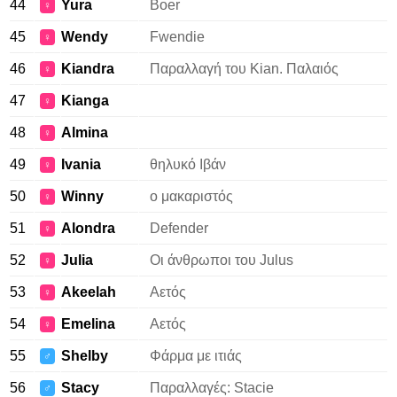
44
Yura
Boer
♀
45
Wendy
Fwendie
♀
46
Kiandra
Παραλλαγή του Kian. Παλαιός
♀
47
Kianga
♀
48
Almina
♀
49
Ivania
θηλυκό Ιβάν
♀
50
Winny
ο μακαριστός
♀
51
Alondra
Defender
♀
52
Julia
Οι άνθρωποι του Julus
♀
53
Akeelah
Αετός
♀
54
Emelina
Αετός
♀
55
Shelby
Φάρμα με ιτιάς
♂
56
Stacy
Παραλλαγές: Stacie
♂