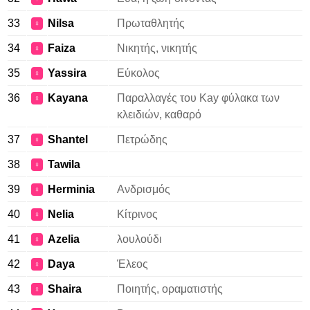
33
Nilsa
Πρωταθλητής
♀
34
Faiza
Νικητής, νικητής
♀
35
Yassira
Εύκολος
♀
36
Kayana
Παραλλαγές του Kay φύλακα των
♀
κλειδιών, καθαρό
37
Shantel
Πετρώδης
♀
38
Tawila
♀
39
Herminia
Ανδρισμός
♀
40
Nelia
Κίτρινος
♀
41
Azelia
λουλούδι
♀
42
Daya
Έλεος
♀
43
Shaira
Ποιητής, οραματιστής
♀