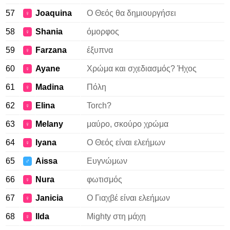
57
Joaquina
Ο Θεός θα δημιουργήσει
♀
58
Shania
όμορφος
♀
59
Farzana
έξυπνα
♀
60
Ayane
Χρώμα και σχεδιασμός? Ήχος
♀
61
Madina
Πόλη
♀
62
Elina
Torch?
♀
63
Melany
μαύρο, σκούρο χρώμα
♀
64
Iyana
Ο Θεός είναι ελεήμων
♀
65
Aissa
Ευγνώμων
♂
66
Nura
φωτισμός
♀
67
Janicia
Ο Γιαχβέ είναι ελεήμων
♀
68
Ilda
Mighty στη μάχη
♀