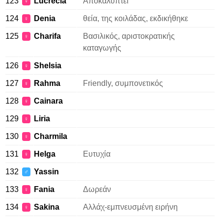
123
Lucrecia
Αποκαλύπτει
♀
124
Denia
θεία, της κοιλάδας, εκδικήθηκε
♀
125
Charifa
Βασιλικός, αριστοκρατικής
♀
καταγωγής
126
Shelsia
♀
127
Rahma
Friendly, συμπονετικός
♀
128
Cainara
♀
129
Liria
♀
130
Charmila
♀
131
Helga
Ευτυχία
♀
132
Yassin
♂
133
Fania
Δωρεάν
♀
134
Sakina
Αλλάχ-εμπνευσμένη ειρήνη
♀