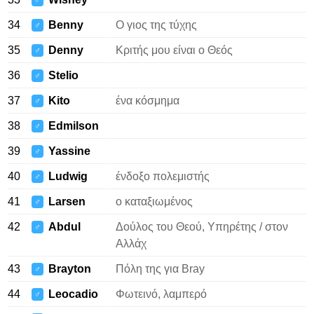
♂
34
Benny
Ο γιος της τύχης
♂
35
Denny
Κριτής μου είναι ο Θεός
♂
36
Stelio
♂
37
Kito
ένα κόσμημα
♂
38
Edmilson
♂
39
Yassine
♂
40
Ludwig
ένδοξο πολεμιστής
♂
41
Larsen
ο καταξιωμένος
♂
42
Abdul
Δούλος του Θεού, Υπηρέτης / στον
♂
Αλλάχ
43
Brayton
Πόλη της για Bray
♂
44
Leocadio
Φωτεινό, λαμπερό
♂