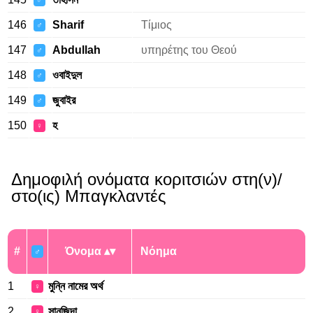
♂
146
Sharif
Τίμιος
♂
147
Abdullah
υπηρέτης του Θεού
♂
148
ওবাইদুল
♂
149
জুবাইর
♂
150
হ
♀
Δημοφιλή ονόματα κοριτσιών στη(ν)/
στο(ις) Μπαγκλαντές
#
Όνομα
Νόημα
♂
1
মুন্নি নামের অর্থ
♀
2
সানজিদা
♀