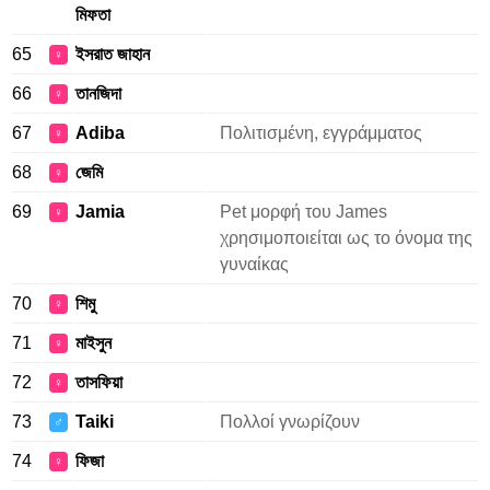
মিফতা
65
ইসরাত জাহান
♀
66
তানজিদা
♀
67
Adiba
Πολιτισμένη, εγγράμματος
♀
68
জেমি
♀
69
Jamia
Pet μορφή του James
♀
χρησιμοποιείται ως το όνομα της
γυναίκας
70
শিমু
♀
71
মাইসুন
♀
72
তাসফিয়া
♀
73
Taiki
Πολλοί γνωρίζουν
♂
74
ফিজা
♀