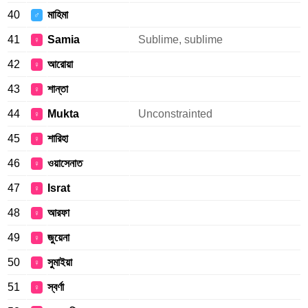
40
মাহিমা
♂
41
Samia
Sublime, sublime
♀
42
আরোয়া
♀
43
শান্তা
♀
44
Mukta
Unconstrainted
♀
45
শারিহা
♀
46
ওয়াসেনাত
♀
47
Israt
♀
48
আরফা
♀
49
জুয়েনা
♀
50
সুমাইয়া
♀
51
স্বর্ণা
♀