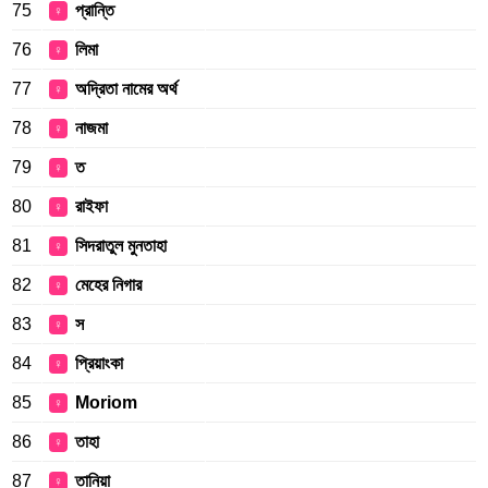
75
প্রান্তি
♀
76
লিমা
♀
77
অদ্রিতা নামের অর্থ
♀
78
নাজমা
♀
79
ত
♀
80
রাইফা
♀
81
সিদরাতুল মুনতাহা
♀
82
মেহের নিগার
♀
83
স
♀
84
প্রিয়াংকা
♀
85
Moriom
♀
86
তাহা
♀
87
তানিয়া
♀