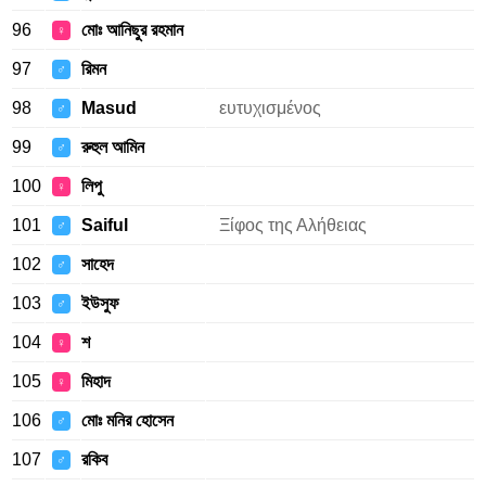
96
মোঃ আনিছুর রহমান
♀
97
রিমন
♂
98
Masud
ευτυχισμένος
♂
99
রুহুল আমিন
♂
100
লিপু
♀
101
Saiful
Ξίφος της Αλήθειας
♂
102
সাহেদ
♂
103
ইউসুফ
♂
104
শ
♀
105
মিহাদ
♀
106
মোঃ মনির হোসেন
♂
107
রকিব
♂