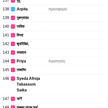
137
মুমু
♀
138
Arpita
προσφορά
♂
139
নুরুন্নাহার
♀
140
তামিমা
♀
141
মিনহা
♀
142
জুয়াইরিয়া,
♀
143
ফারহানা
♀
144
Priya
Αγαπητός
♀
145
তাজমিন
♀
146
Syeda Afroja
♀
Tabassum
Saika
147
অর্ণি
♀
148
মারুফা নামের অর্থ
♀