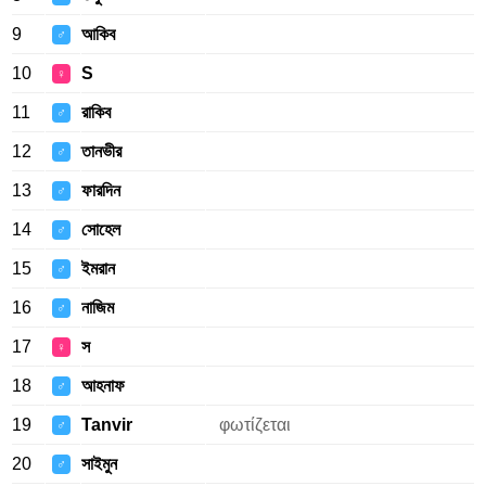
9
আকিব
♂
10
S
♀
11
রাকিব
♂
12
তানভীর
♂
13
ফারদিন
♂
14
সোহেল
♂
15
ইমরান
♂
16
নাজিম
♂
17
স
♀
18
আহনাফ
♂
19
Tanvir
φωτίζεται
♂
20
সাইমুন
♂