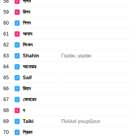
58
পাপন
♀
59
রিপন
♀
60
শিপন
♂
61
আনাস
♀
62
লিংকন
♂
63
Shahin
Γεράκι, γεράκι
♂
64
আনোয়ার
♂
65
Saif
♂
66
রিহান
♂
67
মোনায়েম
♂
68
ন
♀
69
Taiki
Πολλοί γνωρίζουν
♂
70
প্রিয়ম
♂