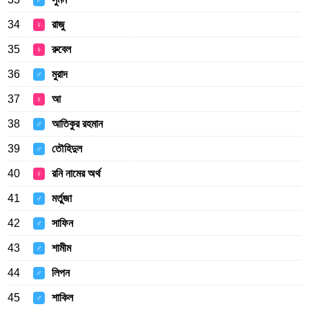
♂
34
রাজু
♀
35
রুবেল
♀
36
মুরাদ
♂
37
আ
♀
38
আতিকুর রহমান
♂
39
তৌহিদুল
♂
40
রনি নামের অর্থ
♀
41
মর্তুজা
♂
42
সাফিন
♂
43
শামীম
♂
44
লিপন
♂
45
শাকিল
♂