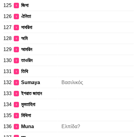
125
জিসা
♀
126
ঐনিতা
♀
127
সাবরিনা
♀
128
অমি
♀
129
আমরিন
♀
130
তাওরিন
♀
131
তিথি
♀
132
Sumaya
Βασιλικός
♀
133
ইশরাত জাহান
♀
134
মুমতাহিনা
♀
135
মিথিলা
♀
136
Muna
Ελπίδα?
♀