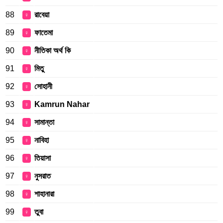
88
রাবেয়া
♀
89
ফাতেমা
♀
90
নীতিকা অর্থ কি
♀
91
মিতু
♀
92
সোহানী
♀
93
Kamrun Nahar
♀
94
সামান্তা
♀
95
নাবিহা
♀
96
তিয়াসা
♀
97
নুসরাত
♀
98
শাহানারা
♀
99
তুবা
♀