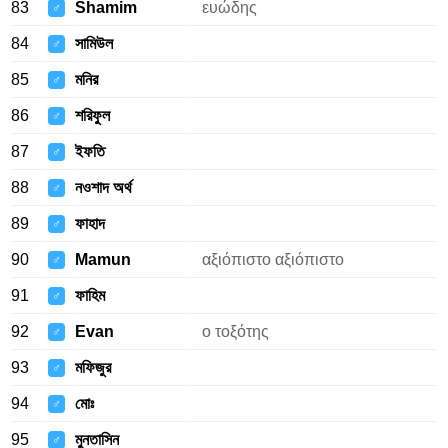
83
Shamim
ευώδης
♂
84
সামিউল
♂
85
মনির
♂
86
শরিফুল
♂
87
ইফতি
♂
88
নওশাদ অর্থ
♂
89
ফাহাদ
♂
90
Mamun
αξιόπιστο αξιόπιστο
♂
91
ফাহিম
♂
92
Evan
ο τοξότης
♂
93
মফিজুর
♂
94
মোঃ
♂
95
মুনতাসিন
♂