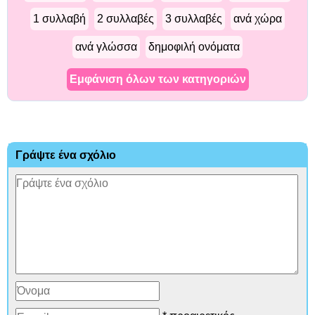
1 συλλαβή
2 συλλαβές
3 συλλαβές
ανά χώρα
ανά γλώσσα
δημοφιλή ονόματα
Εμφάνιση όλων των κατηγοριών
Γράψτε ένα σχόλιο