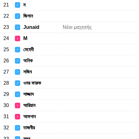
21
ম
♂
22
জিসান
♂
23
Junaid
Νέοι μαχητής
♂
24
M
♀
25
মেহেদী
♂
26
অনিক
♂
27
সজিব
♂
28
ওমর ফারুক
♂
29
সাজ্জাদ
♂
30
আরিয়ান
♀
31
আফনান
♀
32
তাজবীর
♂
33
সুমন