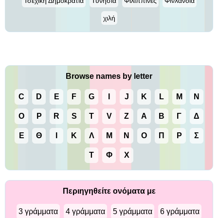
Τσεχική Δημοκρατία
Τυνησία
Φιλιππίνες
Φινλανδία
χιλή
Browse names by letter
C
D
E
F
G
I
J
K
L
M
N
O
P
R
S
T
V
Z
Α
Β
Γ
Δ
Ε
Θ
Ι
Κ
Λ
Μ
Ν
Ο
Π
Ρ
Σ
Τ
Φ
Χ
Περιηγηθείτε ονόματα με
3 γράμματα
4 γράμματα
5 γράμματα
6 γράμματα