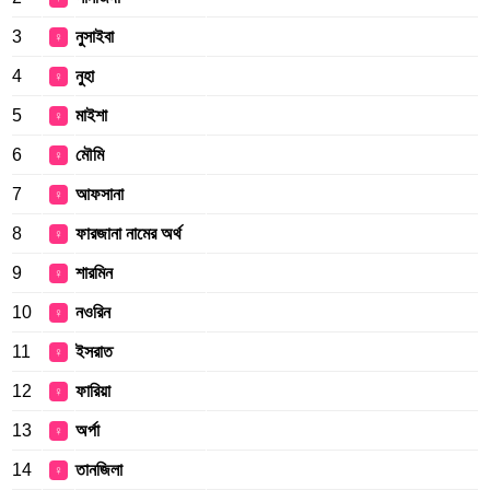
3
নুসাইবা
♀
4
নুহা
♀
5
মাইশা
♀
6
মৌমি
♀
7
আফসানা
♀
8
ফারজানা নামের অর্থ
♀
9
শারমিন
♀
10
নওরিন
♀
11
ইসরাত
♀
12
ফারিয়া
♀
13
অর্পা
♀
14
তানজিলা
♀