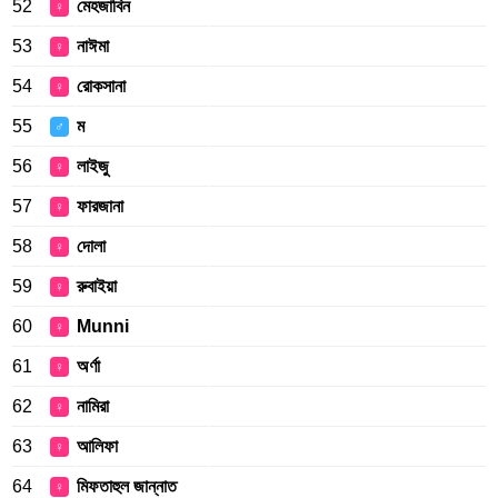
52
মেহজাবিন
♀
53
নাঈমা
♀
54
রোকসানা
♀
55
ম
♂
56
লাইজু
♀
57
ফারজানা
♀
58
দোলা
♀
59
রুবাইয়া
♀
60
Munni
♀
61
অর্ণা
♀
62
নামিরা
♀
63
আলিফা
♀
64
মিফতাহুল জান্নাত
♀