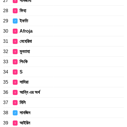
27
সানজানা
♀
28
ফিহা
♀
29
ইফতি
♂
30
Afroja
♀
31
মেহেরিমা
♀
32
মুনতাহা
♀
33
পিংকি
♀
34
S
♀
35
সাদিয়া
♀
36
আন্নি এর অর্থ
♀
37
মিলি
♀
38
সানজিদ
♂
39
আইরিন
♀