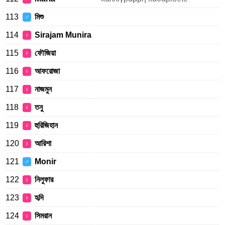
113
মিশু
♂
114
Sirajam Munira
♀
115
ফৌজিয়া
♀
116
আফরোজা
♀
117
নাজমুন
♀
118
তনু
♀
119
হুরিজিহান
♀
120
আরিশা
♀
121
Monir
♂
122
নিলুফার
♀
123
হৃদি
♀
124
সিমরান
♀