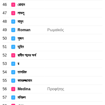
46
রোহান
♀
47
লাভলু
♀
48
মামুন
♂
49
Roman
Ρωμαϊκός
♂
50
সুজন
♂
51
তুহিন
♂
52
রামীম শব্দের অর্থ
♀
53
র
♂
54
তাসরিফ
♂
55
কামরুজ্জামান
♂
56
Medina
Προφήτης
♀
57
মনিরুল
♂