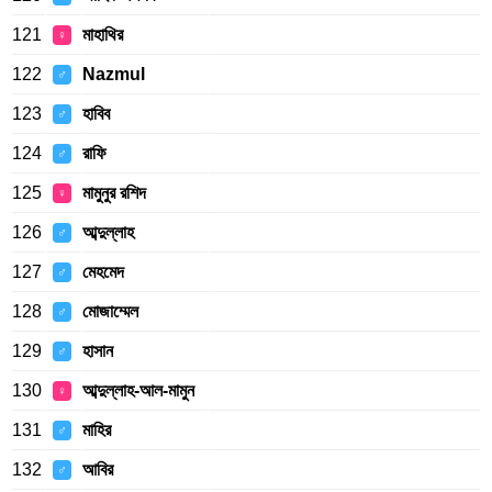
121
মাহাথির
♀
122
Nazmul
♂
123
হাবিব
♂
124
রাফি
♂
125
মামুনুর রশিদ
♀
126
আব্দুল্লাহ
♂
127
মেহমেদ
♂
128
মোজাম্মেল
♂
129
হাসান
♂
130
আব্দুল্লাহ-আল-মামুন
♀
131
মাহির
♂
132
আবির
♂