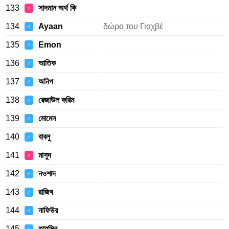
133
সাদমান অর্থ কি
♀
134
Ayaan
δώρο του Γιαχβέ
♂
135
Emon
♂
136
আতিক
♂
137
অনিপ
♂
138
রেজাউল করিম
♂
139
মোমেন
♂
140
বাবলু
♂
141
মাসুদ
♀
142
নওশাদ
♂
143
রাজিব
♂
144
নাফিউর
♂
145
তাহসিন