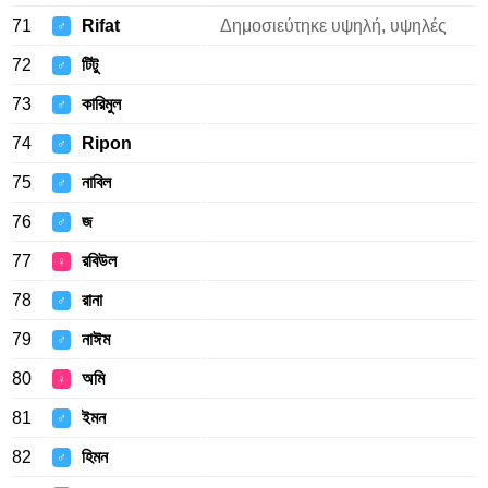
71
Rifat
Δημοσιεύτηκε υψηλή, υψηλές
♂
72
টিটু
♂
73
কারিমুল
♂
74
Ripon
♂
75
নাবিল
♂
76
জ
♂
77
রবিউল
♀
78
রানা
♂
79
নাঈম
♂
80
অমি
♀
81
ইমন
♂
82
হিমন
♂