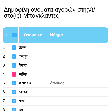
Δημοφιλή ονόματα αγορών στη(ν)/
στο(ις) Μπαγκλαντές
#
Όνομα
Νόημα
♂
1
রাসেল
♂
2
নাজমুল
♂
3
রিফাত
♂
4
আরিফ
♀
5
Adnan
άποικος
♂
6
নোমান
♂
7
শাওন
♂
8
তপু
♂