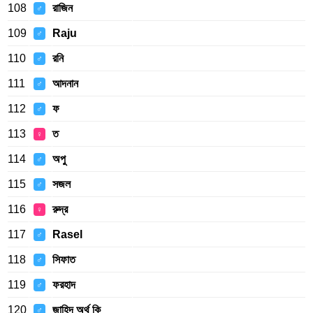
108
রাজিন
♂
109
Raju
♂
110
রনি
♂
111
আদনান
♂
112
ফ
♂
113
ত
♀
114
অপু
♂
115
সজল
♂
116
রুদ্র
♀
117
Rasel
♂
118
সিফাত
♂
119
ফরহাদ
♂
120
জাহিদ অর্থ কি
♂