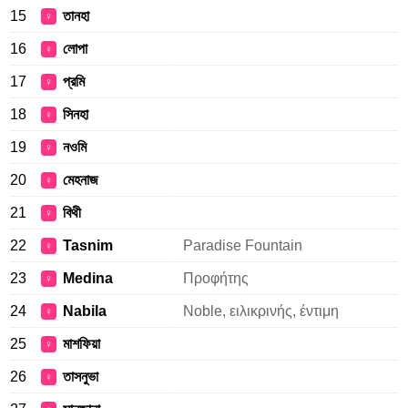
15
তানহা
♀
16
লোপা
♀
17
প্রমি
♀
18
সিনহা
♀
19
নওমি
♀
20
মেহনাজ
♀
21
বিথী
♀
22
Tasnim
Paradise Fountain
♀
23
Medina
Προφήτης
♀
24
Nabila
Noble, ειλικρινής, έντιμη
♀
25
মাশফিয়া
♀
26
তাসনুভা
♀