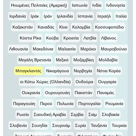
Ηνωμένες Πολιτείες (Αμερική)
Ιαπωνία
Ινδία
Ινδονησία
Ιορδανία
Ιράκ
Ιράν
Ιρλανδία
Ισπανία
Ισραήλ
Ιταλία
Καζακστάν
Καναδάς
Κίνα
Κολομβία
Κοσσυφοπέδιο
Κόστα Ρίκα
Κούβα
Κροατία
Λατβία
Λίβανος
Λιθουανία
Μακεδόνια
Μαλαισία
Μαρόκο
Μαυροβούνιο
Μεγάλη Βρετανία
Μεξικό
Μοζαμβίκη
Μολδαβία
Μπαγκλαντές
Νικαράγουα
Νορβηγία
Νότια Κορέα
οι Κάτω Χώρες (Ολλανδία)
Ονδούρα
Ουγγαρία
Ουκρανία
Ουρουγουάη
Πακιστάν
Παναμάς
Παραγουάη
Περού
Πολωνία
Πορτογαλία
Ρουμανία
Ρωσία
Σαουδική Αραβία
Σερβία
Σιάμ
Σλοβακία
Σλοβενία
Σουηδία
Σουρινάμ
Συρία
Τανζανία
Τουρκία