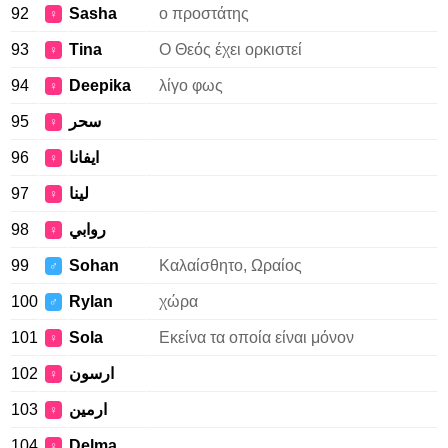
92
Sasha
ο προστάτης
♀
93
Tina
Ο Θεός έχει ορκιστεί
♀
94
Deepika
λίγο φως
♀
95
سحر
♀
96
ايفانا
♀
97
لينا
♀
98
روابي
♀
99
Sohan
Καλαίσθητο, Ωραίος
♂
100
Rylan
χώρα
♂
101
Sola
Εκείνα τα οποία είναι μόνον
♀
102
ارسون
♀
103
ارمين
♀
104
Delma
♀