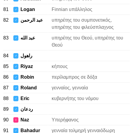
81
Logan
Finnian υπάλληλος
♂
82
عبد الرحمن
υπηρέτης του συμπονετικός,
♂
υπηρέτης του φιλεύσπλαχνος
83
عبد الله
υπηρέτης του Θεού, υπηρέτης του
♂
Θεού
84
راهول
♂
85
Riyaz
κήπους
♂
86
Robin
περίλαμπρος σε δόξα
♂
87
Roland
γενναίος, γενναία
♂
88
Eric
κυβερνήτης του νόμου
♂
89
ردعان
♂
90
Naz
Υπερήφανος
♀
91
Bahadur
γενναία τολμηρή γενναιόδωρη
♂