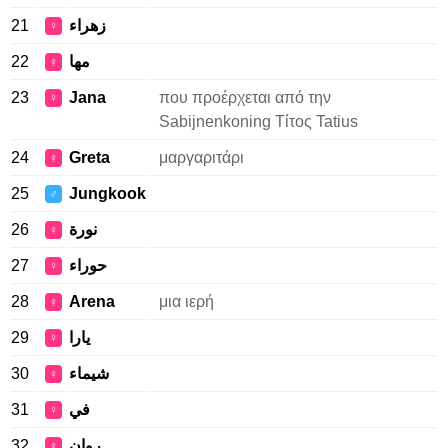
21
زهراء
♀
22
مها
♀
23
Jana
που προέρχεται από την
♀
Sabijnenkoning Τίτος Tatius
24
Greta
μαργαριτάρι
♀
25
Jungkook
♂
26
نورة
♀
27
حوراء
♀
28
Arena
μια ιερή
♀
29
يارا
♀
30
شيماء
♀
31
في
♀
32
روان
♀