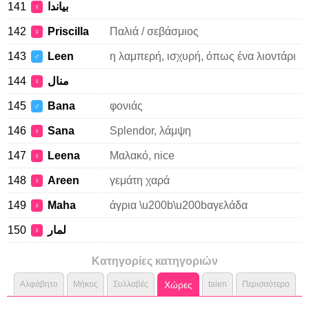
141
بياندا
♀
142
Priscilla
Παλιά / σεβάσμιος
♀
143
Leen
η λαμπερή, ισχυρή, όπως ένα λιοντάρι
♂
144
منال
♀
145
Bana
φονιάς
♂
146
Sana
Splendor, λάμψη
♀
147
Leena
Μαλακό, nice
♀
148
Areen
γεμάτη χαρά
♀
149
Maha
άγρια \u200b\u200bαγελάδα
♀
150
لمار
♀
Κατηγορίες κατηγοριών
Αλφάβητο
Μήκος
Συλλαβές
Χώρες
talen
Περισσότερο