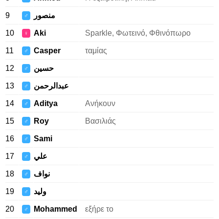
9
منصور
♂
10
Aki
Sparkle, Φωτεινό, Φθινόπωρο
♀
11
Casper
ταμίας
♂
12
حسين
♂
13
عبدالرحمن
♂
14
Aditya
Ανήκουν
♂
15
Roy
Βασιλιάς
♂
16
Sami
♂
17
علي
♂
18
نواف
♂
19
وليد
♂
20
Mohammed
εξήρε το
♂