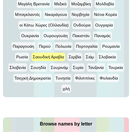
Μεγάλη Βρετανία
Μεξικό
Μοζαμβίκη
Μολδαβία
Μπαγκλαντές
Νικαράγουα
Νορβηγία
Νότια Κορέα
οι Κάτω Χώρες (Ολλανδία)
Ονδούρα
Ουγγαρία
Ουκρανία
Ουρουγουάη
Πακιστάν
Παναμάς
Παραγουάη
Περού
Πολωνία
Πορτογαλία
Ρουμανία
Ρωσία
Σαουδική Αραβία
Σερβία
Σιάμ
Σλοβακία
Σλοβενία
Σουηδία
Σουρινάμ
Συρία
Τανζανία
Τουρκία
Τσεχική Δημοκρατία
Τυνησία
Φιλιππίνες
Φινλανδία
χιλή
Browse names by letter