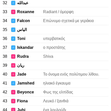
32
عبدالله
♂
33
Roxanne
Radiant / όμορφη
♀
34
Falcon
Επώνυμο σχετικά με γεράκια
♂
35
الياس
♂
36
Toni
υπερβατικός
♂
37
Iskandar
ο προστάτης
♂
38
Rudra
Shiva
♀
39
ريان
♀
40
Jade
Το όνομα ενός πολύτιμου λίθου.
♀
41
Jamshed
ηλιακό έγκαυμα
♂
42
Beyonce
Φως της ελπίδας
♀
43
Fiona
Λευκό / ξανθιά
♀
44
Juhi
ένα λουλούδι
♀