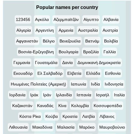
Popular names per country
123456
Αγκόλα
Αζερμπαϊτζάν
Αίγυπτο
Αλβανία
Αλγερία
Αργεντίνη
Αρμενία
Αυστραλία
Αυστρία
Αφγανιστάν
Βέλγιο
Βενεζουέλα
Βιετνάμ
Βολιβία
Βοσνία-Ερζεγοβίνη
Βουλγαρία
Βραζιλία
Γαλλία
Γερμανία
Γουατεμάλα
Δανία
Δομινικανή Δημοκρατία
Εκουαδόρ
Ελ Σαλβαδόρ
Ελβετία
Ελλάδα
Εσθονία
Ηνωμένες Πολιτείες (Αμερική)
Ιαπωνία
Ινδία
Ινδονησία
Ιορδανία
Ιράκ
Ιράν
Ιρλανδία
Ισπανία
Ισραήλ
Ιταλία
Καζακστάν
Καναδάς
Κίνα
Κολομβία
Κοσσυφοπέδιο
Κόστα Ρίκα
Κούβα
Κροατία
Λατβία
Λίβανος
Λιθουανία
Μακεδόνια
Μαλαισία
Μαρόκο
Μαυροβούνιο