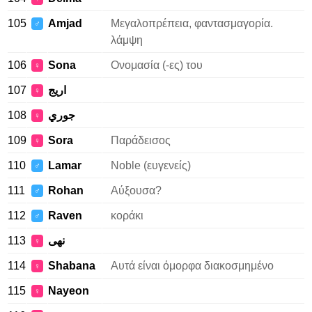
105
Amjad
Μεγαλοπρέπεια, φαντασμαγορία.
♂
λάμψη
106
Sona
Ονομασία (-ες) του
♀
107
اريج
♀
108
جوري
♀
109
Sora
Παράδεισος
♀
110
Lamar
Noble (ευγενείς)
♂
111
Rohan
Αύξουσα?
♂
112
Raven
κοράκι
♂
113
نهى
♀
114
Shabana
Αυτά είναι όμορφα διακοσμημένο
♀
115
Nayeon
♀