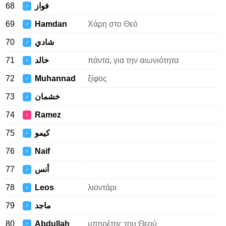
68
فواز
♂
69
Hamdan
Χάρη στο Θεό
♂
70
شادي
♂
71
خالد
πάντα, για την αιωνιότητα
♂
72
Muhannad
ξίφος
♂
73
خشمان
♂
74
Ramez
♀
75
كيمو
♂
76
Naif
♂
77
أنس
♂
78
Leos
λιοντάρι
♂
79
ماجد
♂
80
Abdullah
υπηρέτης του Θεού
♂