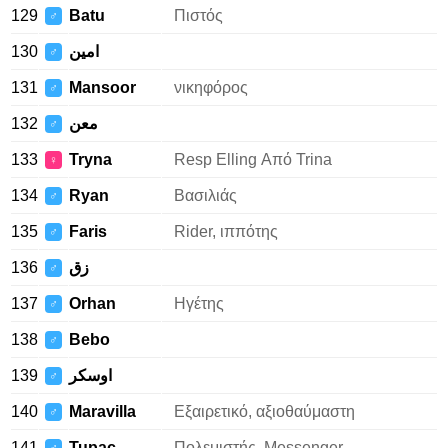
129
Batu
Πιστός
♂
130
امين
♂
131
Mansoor
νικηφόρος
♂
132
معن
♂
133
Tryna
Resp Elling Από Trina
♀
134
Ryan
Βασιλιάς
♂
135
Faris
Rider, ιππότης
♂
136
زق
♂
137
Orhan
Ηγέτης
♂
138
Bebo
♂
139
اوسكر
♂
140
Maravilla
Εξαιρετικό, αξιοθαύμαστη
♂
141
Tupac
Πολεμιστής, Messenger