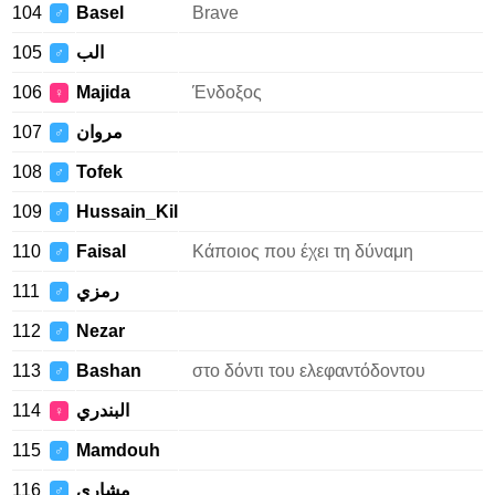
104
Basel
Brave
♂
105
الب
♂
106
Majida
Ένδοξος
♀
107
مروان
♂
108
Tofek
♂
109
Hussain_Kil
♂
110
Faisal
Κάποιος που έχει τη δύναμη
♂
111
رمزي
♂
112
Nezar
♂
113
Bashan
στο δόντι του ελεφαντόδοντου
♂
114
البندري
♀
115
Mamdouh
♂
116
مشاري
♂