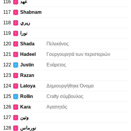
116
عهد
♀
117
Shabnam
♀
118
ريري
♀
119
نورا
♀
120
Shada
Πελεκάνος
♀
121
Hadeel
Γουργουρητά των περιστεριών
♀
122
Justin
Ενάρετος
♂
123
Razan
♀
124
Latoya
Δημιουργήθηκε Όνομα
♀
125
Rollin
Crafty σύμβουλος
♂
126
Kara
Αγαπητός
♀
127
وتين
♀
128
نورماس
♀