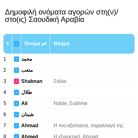
Δημοφιλή ονόματα αγορών στη(ν)/
στο(ις) Σαουδική Αραβία
#
Όνομα
Νόημα
♂
1
محمد
♂
2
متعب
♂
3
Shabnan
Στάλα
♀
4
طلال
♂
5
Ali
Noble, Sublime
♂
6
شبنان
♂
7
Ahmad
Η πιο αξιέπαινη, παραλλαγή της
♂
8
Ahmed
Η εξαιρετική, Ahmad
♂