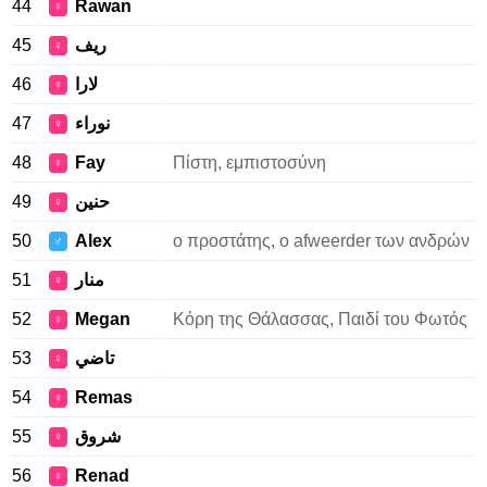
44
Rawan
♀
45
ريف
♀
46
لارا
♀
47
نوراء
♀
48
Fay
Πίστη, εμπιστοσύνη
♀
49
حنين
♀
50
Alex
ο προστάτης, ο afweerder των ανδρών
♂
51
منار
♀
52
Megan
Κόρη της Θάλασσας, Παιδί του Φωτός
♀
53
تاضي
♀
54
Remas
♀
55
شروق
♀
56
Renad
♀