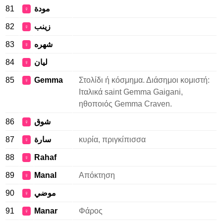
81
مودة
♀
82
زينب
♀
83
شهره
♀
84
ليان
♀
85
Gemma
Στολίδι ή κόσμημα. Διάσημοι κομιστή:
♀
Ιταλικά saint Gemma Gaigani,
ηθοποιός Gemma Craven.
86
شوق
♀
87
سارة
κυρία, πριγκίπισσα
♀
88
Rahaf
♀
89
Manal
Απόκτηση
♀
90
موضي
♀
91
Manar
Φάρος
♀