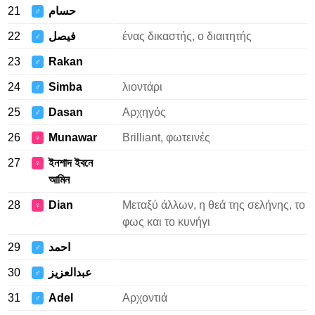
21
حسام
♂
22
فيصل
ένας δικαστής, ο διαιτητής
♂
23
Rakan
♂
24
Simba
λιοντάρι
♂
25
Dasan
Αρχηγός
♂
26
Munawar
Brilliant, φωτεινές
♀
27
ইনশাদ ইবনে
♀
আমিন
28
Dian
Μεταξύ άλλων, η θεά της σελήνης, το
♀
φως και το κυνήγι
29
احمد
♂
30
عبدالعزيز
♂
31
Adel
Αρχοντιά
♂