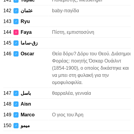
♂
142
عثمان
baby-παγίδα
♂
143
Ryu
♂
144
Faya
Πίστη, εμπιστοσύνη
♀
145
زق-ساما
♂
146
Oscar
Θεία δόρυ? Δόρυ του Θεού. Διάσημοι
♂
Φορέας: ποιητής Όσκαρ Ουάιλντ
(1854-1900), ο οποίος δικάστηκε και
να μπει στη φυλακή για την
ομοφυλοφιλία.
147
باسل
θαρραλέα, γενναία
♂
148
Aisn
♂
149
Marco
Ο γιος του Άρη
♂
150
ميمو
♂