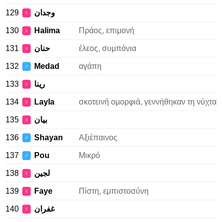
129
وجدان
♀
130
Halima
Πράος, επιμονή
♀
131
حنان
έλεος, συμπόνια
♀
132
Medad
αγάπη
♂
133
رينا
♀
134
Layla
σκοτεινή ομορφιά, γεννήθηκαν τη νύχτα
♀
135
بيان
♀
136
Shayan
Αξιέπαινος
♂
137
Pou
Μικρό
♂
138
لجين
♀
139
Faye
Πίστη, εμπιστοσύνη
♀
140
غفران
♀