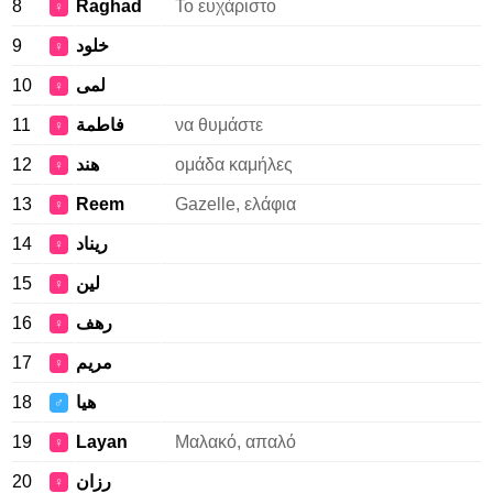
8
Raghad
Το ευχάριστο
♀
9
خلود
♀
10
لمى
♀
11
فاطمة
να θυμάστε
♀
12
هند
ομάδα καμήλες
♀
13
Reem
Gazelle, ελάφια
♀
14
ريناد
♀
15
لين
♀
16
رهف
♀
17
مريم
♀
18
هيا
♂
19
Layan
Μαλακό, απαλό
♀
20
رزان
♀