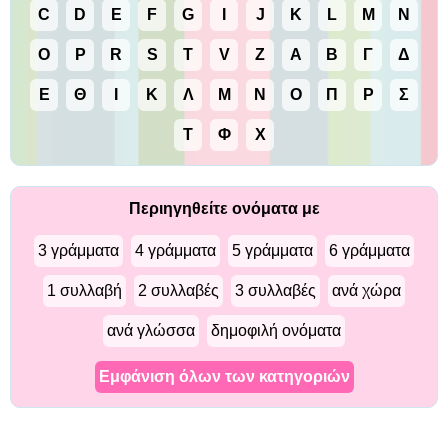
C
D
E
F
G
I
J
K
L
M
N
O
P
R
S
T
V
Z
Α
Β
Γ
Δ
Ε
Θ
Ι
Κ
Λ
Μ
Ν
Ο
Π
Ρ
Σ
Τ
Φ
Χ
Περιηγηθείτε ονόματα με
3 γράμματα
4 γράμματα
5 γράμματα
6 γράμματα
1 συλλαβή
2 συλλαβές
3 συλλαβές
ανά χώρα
ανά γλώσσα
δημοφιλή ονόματα
Εμφάνιση όλων των κατηγοριών