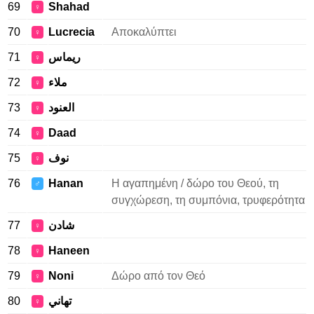
69
Shahad
♀
70
Lucrecia
Αποκαλύπτει
♀
71
ريماس
♀
72
ملاء
♀
73
العنود
♀
74
Daad
♀
75
نوف
♀
76
Hanan
Η αγαπημένη / δώρο του Θεού, τη
♂
συγχώρεση, τη συμπόνια, τρυφερότητα
77
شادن
♀
78
Haneen
♀
79
Noni
Δώρο από τον Θεό
♀
80
تهاني
♀