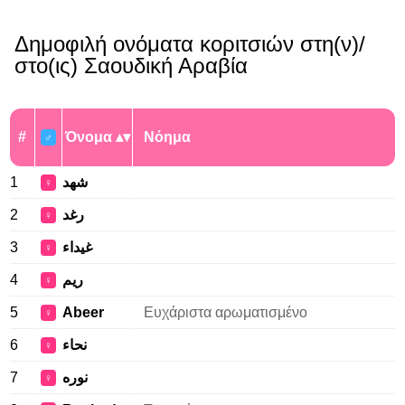
Δημοφιλή ονόματα κοριτσιών στη(ν)/
στο(ις) Σαουδική Αραβία
#
Όνομα
Νόημα
♂
1
شهد
♀
2
رغد
♀
3
غيداء
♀
4
ريم
♀
5
Abeer
Ευχάριστα αρωματισμένο
♀
6
نحاء
♀
7
نوره
♀