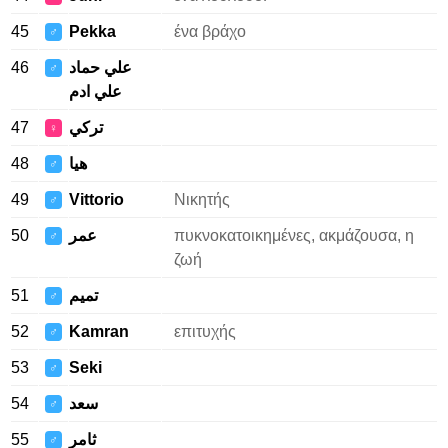
45
Pekka
ένα βράχο
♂
46
علي حماد
♂
علي ادم
47
تركي
♀
48
هيا
♂
49
Vittorio
Νικητής
♂
50
عمر
πυκνοκατοικημένες, ακμάζουσα, η
♂
ζωή
51
تميم
♂
52
Kamran
επιτυχής
♂
53
Seki
♂
54
سعد
♂
55
ثامر
♂