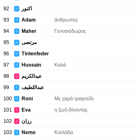
92
اكنور
♂
93
Adam
άνθρωπος
♂
94
Maher
Γενναιόδωρος
♂
95
مرتضى
♂
96
Tintenfeder
♂
97
Hussain
Καλά
♂
98
عبدالكريم
♀
99
عبداللطيف
♂
100
Roni
Με χαρά τραγούδι
♂
101
Eva
η ζωή-δίνοντας
♀
102
رزان
♀
103
Nemo
Κοιλάδα
♂