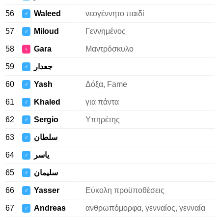
56
Waleed
νεογέννητο παιδί
♂
57
Miloud
Γεννημένος
♂
58
Gara
Μαντρόσκυλο
♀
59
جعدار
♂
60
Yash
Δόξα, Fame
♂
61
Khaled
για πάντα
♂
62
Sergio
Υπηρέτης
♂
63
سلطان
♂
64
ياسر
♂
65
سليمان
♂
66
Yasser
Εύκολη προϋποθέσεις
♂
67
Andreas
ανθρωπόμορφα, γενναίος, γενναία
♂