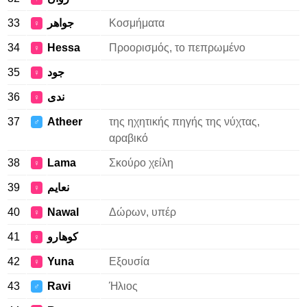
33
جواهر
Κοσμήματα
♀
34
Hessa
Προορισμός, το πεπρωμένο
♀
35
جود
♀
36
ندى
♀
37
Atheer
της ηχητικής πηγής της νύχτας,
♂
αραβικό
38
Lama
Σκούρο χείλη
♀
39
نعايم
♀
40
Nawal
Δώρων, υπέρ
♀
41
كوهارو
♀
42
Yuna
Εξουσία
♀
43
Ravi
Ήλιος
♂