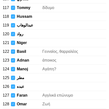
117
Tommy
δίδυμο
♂
118
Hussam
♂
119
عبدالوهاب
♂
120
رواد
♂
121
Niger
♂
122
Basil
Γενναίος, θαρραλέος
♂
123
Adnan
άποικος
♂
124
Manoj
Αγάπη?
♂
125
مطر
♂
126
عبده
♂
127
Faran
Αγγλικά επώνυμο
♂
128
Omar
Ζωή
♂