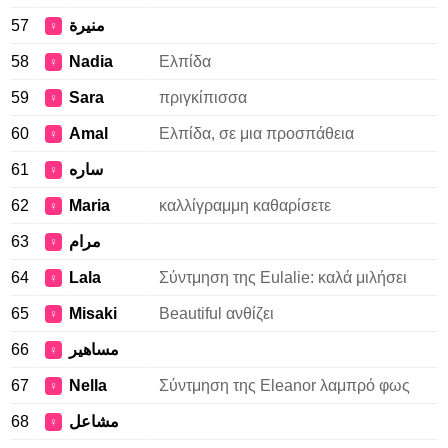
57
منيرة
♀
58
Nadia
Ελπίδα
♀
59
Sara
πριγκίπισσα
♀
60
Amal
Ελπίδα, σε μια προσπάθεια
♀
61
ساره
♀
62
Maria
καλλίγραμμη καθαρίσετε
♀
63
مرام
♀
64
Lala
Σύντμηση της Eulalie: καλά μιλήσει
♀
65
Misaki
Beautiful ανθίζει
♀
66
مساهير
♀
67
Nella
Σύντμηση της Eleanor λαμπρό φως
♀
68
مشاعل
♀