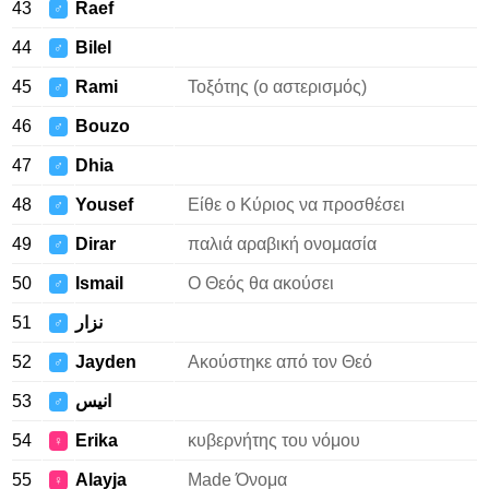
43
Raef
♂
44
Bilel
♂
45
Rami
Τοξότης (ο αστερισμός)
♂
46
Bouzo
♂
47
Dhia
♂
48
Yousef
Είθε ο Κύριος να προσθέσει
♂
49
Dirar
παλιά αραβική ονομασία
♂
50
Ismail
Ο Θεός θα ακούσει
♂
51
نزار
♂
52
Jayden
Ακούστηκε από τον Θεό
♂
53
انيس
♂
54
Erika
κυβερνήτης του νόμου
♀
55
Alayja
Made Όνομα
♀