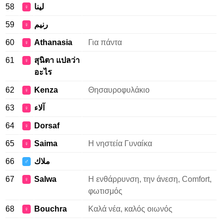
58
لينا
♀
59
رنيم
♀
60
Athanasia
Για πάντα
♀
61
สุนิตา แปลว่า
♀
อะไร
62
Kenza
Θησαυροφυλάκιο
♀
63
آلاء
♀
64
Dorsaf
♀
65
Saima
Η νηστεία Γυναίκα
♀
66
ملاك
♂
67
Salwa
Η ενθάρρυνση, την άνεση, Comfort,
♀
φωτισμός
68
Bouchra
Καλά νέα, καλός οιωνός
♀