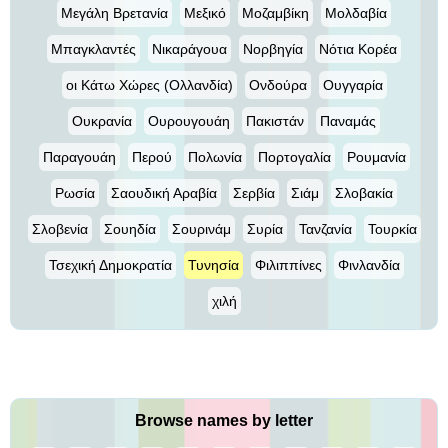
Μεγάλη Βρετανία
Μεξικό
Μοζαμβίκη
Μολδαβία
Μπαγκλαντές
Νικαράγουα
Νορβηγία
Νότια Κορέα
οι Κάτω Χώρες (Ολλανδία)
Ονδούρα
Ουγγαρία
Ουκρανία
Ουρουγουάη
Πακιστάν
Παναμάς
Παραγουάη
Περού
Πολωνία
Πορτογαλία
Ρουμανία
Ρωσία
Σαουδική Αραβία
Σερβία
Σιάμ
Σλοβακία
Σλοβενία
Σουηδία
Σουρινάμ
Συρία
Τανζανία
Τουρκία
Τσεχική Δημοκρατία
Τυνησία
Φιλιππίνες
Φινλανδία
χιλή
Browse names by letter