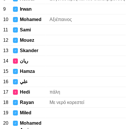
9
Irwan
♂
10
Mohamed
Αξιέπαινος
♂
11
Sami
♂
12
Mouez
♂
13
Skander
♂
14
ريان
♀
15
Hamza
♂
16
علي
♂
17
Hedi
πάλη
♀
18
Rayan
Με νερό κορεστεί
♂
19
Miled
♂
20
Mohamed
♂