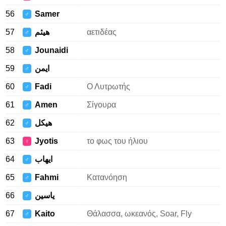
56
Samer
♂
57
هيثم
αετιδέας
♂
58
Jounaidi
♂
59
ايمن
♂
60
Fadi
Ο Λυτρωτής
♂
61
Amen
Σίγουρα
♂
62
هيكل
♂
63
Jyotis
το φως του ήλιου
♀
64
ايهاب
♂
65
Fahmi
Κατανόηση
♂
66
ياسين
♂
67
Kaito
Θάλασσα, ωκεανός, Soar, Fly
♂