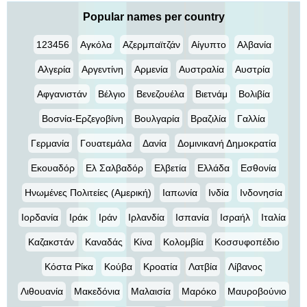
Popular names per country
123456
Αγκόλα
Αζερμπαϊτζάν
Αίγυπτο
Αλβανία
Αλγερία
Αργεντίνη
Αρμενία
Αυστραλία
Αυστρία
Αφγανιστάν
Βέλγιο
Βενεζουέλα
Βιετνάμ
Βολιβία
Βοσνία-Ερζεγοβίνη
Βουλγαρία
Βραζιλία
Γαλλία
Γερμανία
Γουατεμάλα
Δανία
Δομινικανή Δημοκρατία
Εκουαδόρ
Ελ Σαλβαδόρ
Ελβετία
Ελλάδα
Εσθονία
Ηνωμένες Πολιτείες (Αμερική)
Ιαπωνία
Ινδία
Ινδονησία
Ιορδανία
Ιράκ
Ιράν
Ιρλανδία
Ισπανία
Ισραήλ
Ιταλία
Καζακστάν
Καναδάς
Κίνα
Κολομβία
Κοσσυφοπέδιο
Κόστα Ρίκα
Κούβα
Κροατία
Λατβία
Λίβανος
Λιθουανία
Μακεδόνια
Μαλαισία
Μαρόκο
Μαυροβούνιο