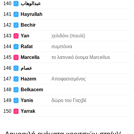
140
عبدالوهاب
♂
141
Hayrullah
♂
142
Bechir
♂
143
Yan
χελιδόνι (πουλί)
♀
144
Rafat
συμπόνια
♂
145
Marcella
το λατινικό όνομα Marcellus
♀
146
عصام
♂
147
Hazem
Αποφασισμένος
♂
148
Belkacem
♂
149
Yanis
δώρο του Γιαχβέ
♂
150
Yarrak
♀