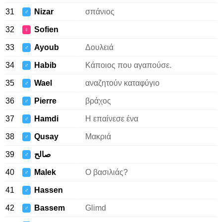
31
Nizar
σπάνιος
♂
32
Sofien
♀
33
Ayoub
Δουλειά
♂
34
Habib
Κάποιος που αγαπούσε.
♂
35
Wael
αναζητούν καταφύγιο
♂
36
Pierre
βράχος
♂
37
Hamdi
Η επαίνεσε ένα
♂
38
Qusay
Μακριά
♂
39
صالح
♂
40
Malek
Ο βασιλιάς?
♂
41
Hassen
♂
42
Bassem
Glimd
♂