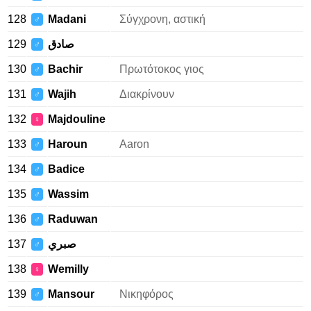
128
Madani
Σύγχρονη, αστική
♂
129
صادق
♂
130
Bachir
Πρωτότοκος γιος
♂
131
Wajih
Διακρίνουν
♂
132
Majdouline
♀
133
Haroun
Aaron
♂
134
Badice
♂
135
Wassim
♂
136
Raduwan
♂
137
صبري
♂
138
Wemilly
♀
139
Mansour
Νικηφόρος
♂