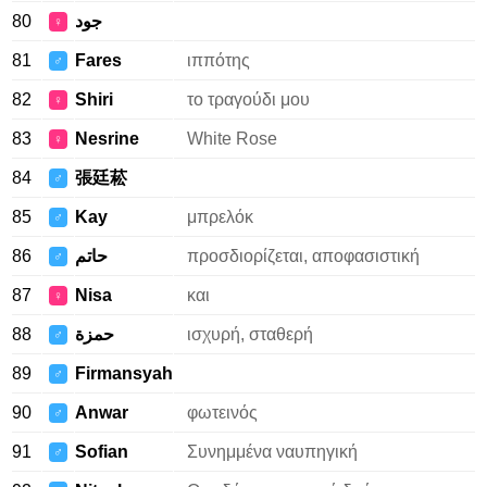
80
جود
♀
81
Fares
ιππότης
♂
82
Shiri
το τραγούδι μου
♀
83
Nesrine
White Rose
♀
84
張廷菘
♂
85
Kay
μπρελόκ
♂
86
حاتم
προσδιορίζεται, αποφασιστική
♂
87
Nisa
και
♀
88
حمزة
ισχυρή, σταθερή
♂
89
Firmansyah
♂
90
Anwar
φωτεινός
♂
91
Sofian
Συνημμένα ναυπηγική
♂