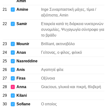
Amin
21
Amine
Inge Συναρπαστική μάχες, τίμια /
♂
αξιόπιστα, Amin
22
Samir
Εταιρεία κατά τη διάρκεια νυκτερινών
♂
συνομιλίες, Ψυχαγωγία σύντροφο για
το βράδυ
23
Mounir
Brilliant, ακτινοβόλο
♂
24
Anas
Γείτονας, ο φίλος, φιλικό
♂
25
Nasreddine
♂
26
Anis
Αγαπητέ φίλε
♂
27
Firas
Οξύνοια
♂
28
Anna
Gracious, γλυκιά και πικρή, θλιβερή
♀
29
Kilani
♂
30
Sofiane
Ο οποίος
♂