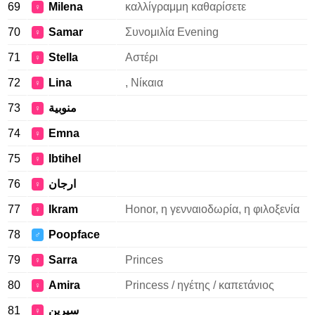
69
Milena
καλλίγραμμη καθαρίσετε
♀
70
Samar
Συνομιλία Evening
♀
71
Stella
Αστέρι
♀
72
Lina
, Νίκαια
♀
73
منوبية
♀
74
Emna
♀
75
Ibtihel
♀
76
ارجان
♀
77
Ikram
Honor, η γενναιοδωρία, η φιλοξενία
♀
78
Poopface
♂
79
Sarra
Princes
♀
80
Amira
Princess / ηγέτης / καπετάνιος
♀
81
سيرين
♀