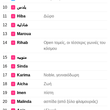
10
يلدس
♀
11
Hiba
Δώρο
♀
12
شادلية
♀
13
Maroua
♀
14
Rihab
Open τομείς, οι τέσσερις γωνιές του
♀
κόσμου
15
منوبيه
♀
16
Sinda
♀
17
Karima
Noble, γενναιόδωρη
♀
18
Aicha
Ζωή
♀
19
Imen
πίστη
♀
20
Malinda
ασπίδα (από ξύλο φλαμουριάς)
♀