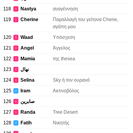
118
Nastya
αναγέννηση
♀
119
Cherine
Παραλλαγή του γείτονα Cherie,
♀
αγάπη μου
120
Waad
Υπόσχεση
♀
121
Angel
Άγγελος
♀
122
Mamia
της thesea
♀
123
نهال
♀
124
Selina
Sky ή τον ουρανό
♀
125
Iram
Ακτινοβόλος
♂
126
صابرين
♀
127
Randa
Tree Desert
♀
128
Fatih
Νικητής
♂