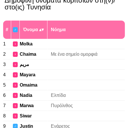
Δημοφιλή ονόματα κοριτσιών στη(ν)/
στο(ις) Τυνησία
#
Όνομα
Νόημα
♂
1
Molka
♀
2
Chaima
Με ένα σημείο ομορφιά
♀
3
مريم
♀
4
Mayara
♀
5
Omaima
♀
6
Nadia
Ελπίδα
♀
7
Marwa
Πυρόλιθος
♀
8
Siwar
♀
9
Justin
Ενάρετος
♂