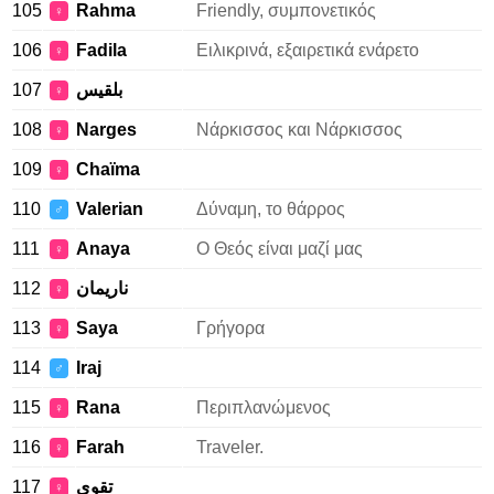
105
Rahma
Friendly, συμπονετικός
♀
106
Fadila
Ειλικρινά, εξαιρετικά ενάρετο
♀
107
بلقيس
♀
108
Narges
Νάρκισσος και Νάρκισσος
♀
109
Chaïma
♀
110
Valerian
Δύναμη, το θάρρος
♂
111
Anaya
Ο Θεός είναι μαζί μας
♀
112
ناريمان
♀
113
Saya
Γρήγορα
♀
114
Iraj
♂
115
Rana
Περιπλανώμενος
♀
116
Farah
Traveler.
♀
117
تقوى
♀