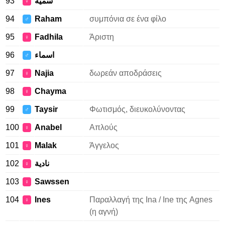
93
سُميّة
♀
94
Raham
συμπόνια σε ένα φίλο
♂
95
Fadhila
Άριστη
♀
96
اسماء
♂
97
Najia
δωρεάν αποδράσεις
♀
98
Chayma
♀
99
Taysir
Φωτισμός, διευκολύνοντας
♂
100
Anabel
Απλούς
♀
101
Malak
Άγγελος
♀
102
نادية
♀
103
Sawssen
♀
104
Ines
Παραλλαγή της Ina / Ine της Agnes
♀
(η αγνή)