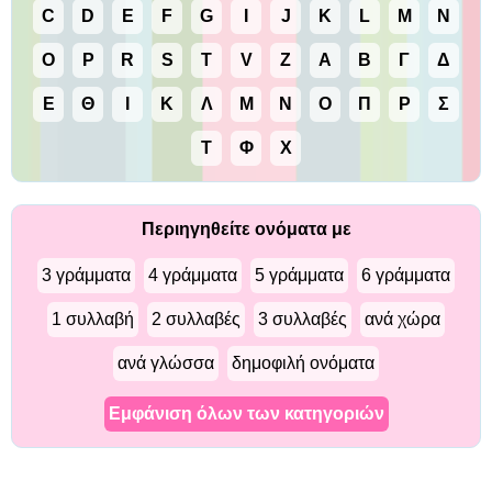
C
D
E
F
G
I
J
K
L
M
N
O
P
R
S
T
V
Z
Α
Β
Γ
Δ
Ε
Θ
Ι
Κ
Λ
Μ
Ν
Ο
Π
Ρ
Σ
Τ
Φ
Χ
Περιηγηθείτε ονόματα με
3 γράμματα
4 γράμματα
5 γράμματα
6 γράμματα
1 συλλαβή
2 συλλαβές
3 συλλαβές
ανά χώρα
ανά γλώσσα
δημοφιλή ονόματα
Εμφάνιση όλων των κατηγοριών