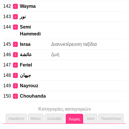
142
Wayma
♀
143
نور
♀
144
Semi
♀
Hammedi
145
Israa
Διανυκτέρευση ταξίδια
♀
146
عائشة
ζωή
♀
147
Feriel
♀
148
جيهان
♀
149
Nayrouz
♀
150
Chouhanda
♀
Κατηγορίες κατηγοριών
Αλφάβητο
Μήκος
Συλλαβές
Χώρες
talen
Περισσότερο