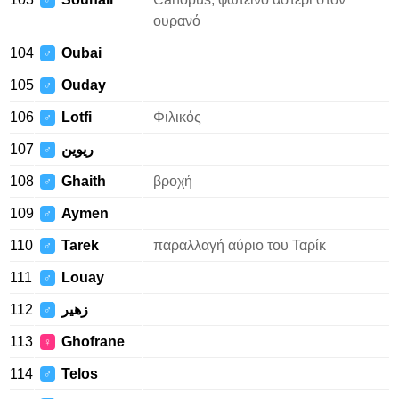
♂
ουρανό
104
Oubai
♂
105
Ouday
♂
106
Lotfi
Φιλικός
♂
107
ريوين
♂
108
Ghaith
βροχή
♂
109
Aymen
♂
110
Tarek
παραλλαγή αύριο του Ταρίκ
♂
111
Louay
♂
112
زهير
♂
113
Ghofrane
♀
114
Telos
♂