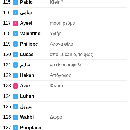
115
Pablo
Klein?
♂
116
سامي
♂
117
Aysel
moon ρεύμα
♀
118
Valentino
Υγιής
♂
119
Philippe
Άλογα φίλο
♂
120
Lucas
από Lucanie, το φως
♂
121
سليم
να είναι ασφαλή
♂
122
Hakan
Απόγονος
♂
123
Azar
Φωτιά
♀
124
Luhan
♂
125
سيريل
♂
126
Wahbi
Δώρο
♂
127
Poopface
♂