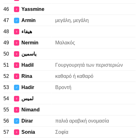
46
Yassmine
♀
47
Armin
μεγάλη, μεγάλη
♂
48
هيفاء
♀
49
Nermin
Μαλακός
♀
50
ياسمين
♀
51
Hadil
Γουργουρητά των περιστεριών
♀
52
Rina
καθαρό ή καθαρό
♀
53
Hadir
Βροντή
♂
54
لميس
♀
55
Nimand
♀
56
Dirar
παλιά αραβική ονομασία
♂
57
Sonia
Σοφία
♀