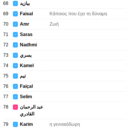
68
بيازيد
♂
69
Faisal
Κάποιος που έχει τη δύναμη
♂
70
Amr
Ζωή
♂
71
Saras
♂
72
Nadhmi
♂
73
يسري
♂
74
Kamel
♂
75
تيم
♂
76
Faiçal
♂
77
Selim
♂
78
♀
79
Karim
η γενναιόδωρη
♂