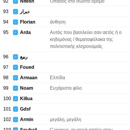
92
Nitesh
Οπαδός στο σωστό δρόμο
♂
93
ديرار
♂
94
Florian
άνθηση
♂
95
Arda
Αυτός που βασιλεύει σαν αετός ή ο
♂
κηδεμόνας / θεματοφύλακα της
πολιτιστικής κληρονομιάς
96
ربيع
♂
97
Foued
♂
98
Armaan
Ελπίδα
♂
99
Noam
Ευχάριστο φίλο
♂
100
Killua
♂
101
Gdsf
♂
102
Armin
μεγάλη, μεγάλη
♂
103
Souhail
Canopus, φωτεινό αστέρι στον