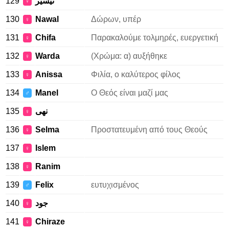
129
تيسير
♀
130
Nawal
Δώρων, υπέρ
♀
131
Chifa
Παρακαλούμε τολμηρές, ευεργετική
♀
132
Warda
(Χρώμα: α) αυξήθηκε
♀
133
Anissa
Φιλία, ο καλύτερος φίλος
♀
134
Manel
Ο Θεός είναι μαζί μας
♂
135
نهى
♀
136
Selma
Προστατευμένη από τους Θεούς
♀
137
Islem
♀
138
Ranim
♀
139
Felix
ευτυχισμένος
♂
140
جود
♀
141
Chiraze
♀