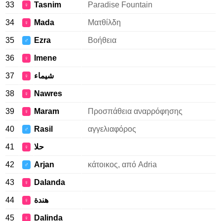
33
Tasnim
Paradise Fountain
♀
34
Mada
Ματθίλδη
♀
35
Ezra
Βοήθεια
♂
36
Imene
♀
37
شيماء
♀
38
Nawres
♀
39
Maram
Προσπάθεια αναρρόφησης
♀
40
Rasil
αγγελιαφόρος
♂
41
حلا
♀
42
Arjan
κάτοικος, από Adria
♂
43
Dalanda
♀
44
هندة
♀
45
Dalinda
♀