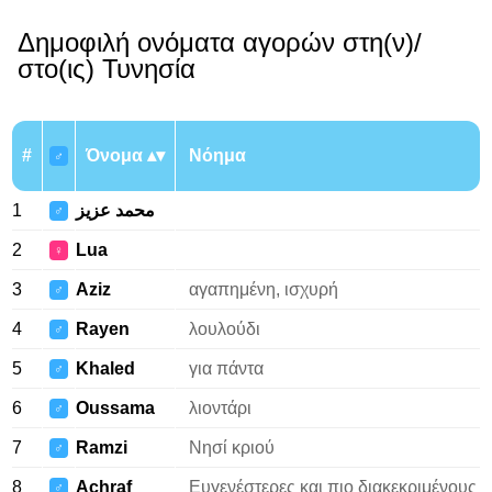
Δημοφιλή ονόματα αγορών στη(ν)/
στο(ις) Τυνησία
#
Όνομα
Νόημα
♂
1
محمد عزيز
♂
2
Lua
♀
3
Aziz
αγαπημένη, ισχυρή
♂
4
Rayen
λουλούδι
♂
5
Khaled
για πάντα
♂
6
Oussama
λιοντάρι
♂
7
Ramzi
Νησί κριού
♂
8
Achraf
Ευγενέστερες και πιο διακεκριμένους
♂