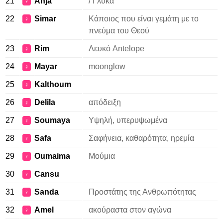
21
Anja
/ Γλυκά
♀
22
Simar
Κάποιος που είναι γεμάτη με το
♀
πνεύμα του Θεού
23
Rim
Λευκό Antelope
♀
24
Mayar
moonglow
♀
25
Kalthoum
♀
26
Delila
απόδειξη
♀
27
Soumaya
Υψηλή, υπερυψωμένα
♀
28
Safa
Σαφήνεια, καθαρότητα, ηρεμία
♀
29
Oumaima
Μούμια
♀
30
Cansu
♀
31
Sanda
Προστάτης της Ανθρωπότητας
♀
32
Amel
ακούραστα στον αγώνα
♀