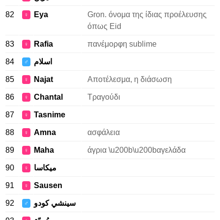
82
Eya
Gron. όνομα της ίδιας προέλευσης
♀
όπως Eid
83
Rafia
πανέμορφη sublime
♀
84
اسلام
♂
85
Najat
Αποτέλεσμα, η διάσωση
♀
86
Chantal
Τραγούδι
♀
87
Tasnime
♀
88
Amna
ασφάλεια
♀
89
Maha
άγρια \u200b\u200bαγελάδα
♀
90
ميكاسا
♀
91
Sausen
♀
92
سينشي كودو
♂