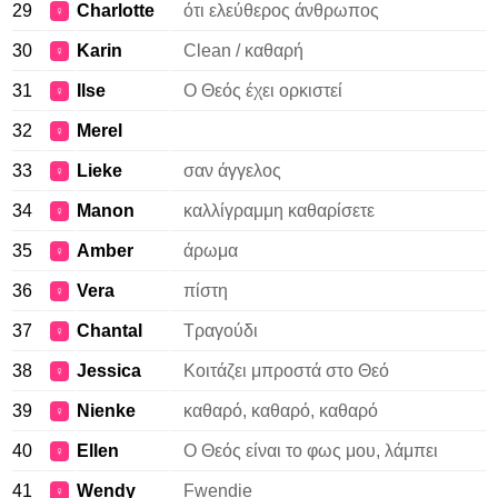
29
Charlotte
ότι ελεύθερος άνθρωπος
♀
30
Karin
Clean / καθαρή
♀
31
Ilse
Ο Θεός έχει ορκιστεί
♀
32
Merel
♀
33
Lieke
σαν άγγελος
♀
34
Manon
καλλίγραμμη καθαρίσετε
♀
35
Amber
άρωμα
♀
36
Vera
πίστη
♀
37
Chantal
Τραγούδι
♀
38
Jessica
Κοιτάζει μπροστά στο Θεό
♀
39
Nienke
καθαρό, καθαρό, καθαρό
♀
40
Ellen
Ο Θεός είναι το φως μου, λάμπει
♀
41
Wendy
Fwendie
♀