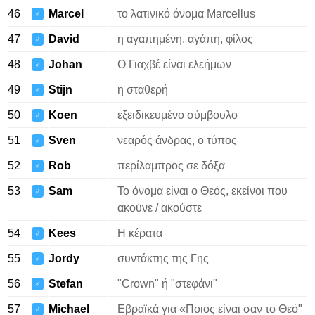
46
Marcel
το λατινικό όνομα Marcellus
♂
47
David
η αγαπημένη, αγάπη, φίλος
♂
48
Johan
Ο Γιαχβέ είναι ελεήμων
♂
49
Stijn
η σταθερή
♂
50
Koen
εξειδικευμένο σύμβουλο
♂
51
Sven
νεαρός άνδρας, ο τύπος
♂
52
Rob
περίλαμπρος σε δόξα
♂
53
Sam
Το όνομα είναι ο Θεός, εκείνοι που
♂
ακούνε / ακούστε
54
Kees
Η κέρατα
♂
55
Jordy
συντάκτης της Γης
♂
56
Stefan
"Crown" ή "στεφάνι"
♂
57
Michael
Εβραϊκά για «Ποιος είναι σαν το Θεό"
♂