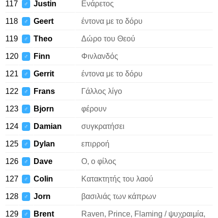
117
Justin
Ενάρετος
♂
118
Geert
έντονα με το δόρυ
♂
119
Theo
Δώρο του Θεού
♂
120
Finn
Φινλανδός
♂
121
Gerrit
έντονα με το δόρυ
♂
122
Frans
Γάλλος λίγο
♂
123
Bjorn
φέρουν
♂
124
Damian
συγκρατήσει
♂
125
Dylan
επιρροή
♂
126
Dave
Ο, ο φίλος
♂
127
Colin
Κατακτητής του λαού
♂
128
Jorn
βασιλιάς των κάπρων
♂
129
Brent
Raven, Prince, Flaming / ψυχραιμία,
♂