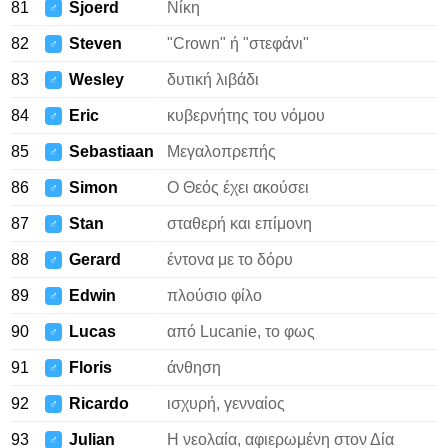
81
Sjoerd
Νίκη
♂
82
Steven
"Crown" ή "στεφάνι"
♂
83
Wesley
δυτική λιβάδι
♂
84
Eric
κυβερνήτης του νόμου
♂
85
Sebastiaan
Μεγαλοπρεπής
♂
86
Simon
Ο Θεός έχει ακούσει
♂
87
Stan
σταθερή και επίμονη
♂
88
Gerard
έντονα με το δόρυ
♂
89
Edwin
πλούσιο φίλο
♂
90
Lucas
από Lucanie, το φως
♂
91
Floris
άνθηση
♂
92
Ricardo
ισχυρή, γενναίος
♂
93
Julian
Η νεολαία, αφιερωμένη στον Δία
♂