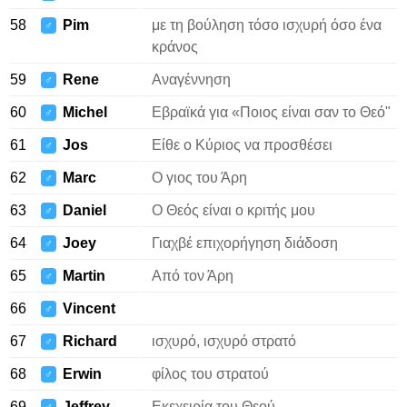
58
Pim
με τη βούληση τόσο ισχυρή όσο ένα
♂
κράνος
59
Rene
Αναγέννηση
♂
60
Michel
Εβραϊκά για «Ποιος είναι σαν το Θεό"
♂
61
Jos
Είθε ο Κύριος να προσθέσει
♂
62
Marc
Ο γιος του Άρη
♂
63
Daniel
Ο Θεός είναι ο κριτής μου
♂
64
Joey
Γιαχβέ επιχορήγηση διάδοση
♂
65
Martin
Από τον Άρη
♂
66
Vincent
♂
67
Richard
ισχυρό, ισχυρό στρατό
♂
68
Erwin
φίλος του στρατού
♂
69
Jeffrey
Εκεχειρία του Θεού