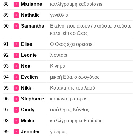
88
Marianne
καλλίγραμμη καθαρίσετε
♀
89
Nathalie
γενέθλια
♀
90
Samantha
Εκείνοι που ακούν / ακούστε, ακούστε
♀
καλά, είπε ο Θεός
91
Elise
Ο Θεός έχει ορκιστεί
♀
92
Leonie
λιοντάρι
♀
93
Noa
Κίνημα
♀
94
Evelien
μικρή Εύα, ο ζωογόνος
♀
95
Nikki
Κατακτητής του λαού
♀
96
Stephanie
κορώνα ή στεφάνι
♀
97
Cindy
από Όρος Κύνθος
♀
98
Meike
καλλίγραμμη καθαρίσετε
♀
99
Jennifer
γόνιμος
♀