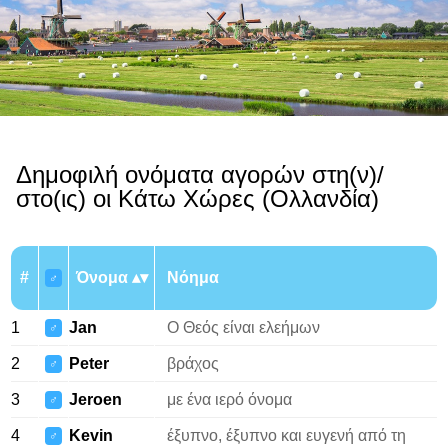
Δημοφιλή ονόματα αγορών στη(ν)/
στο(ις) οι Κάτω Χώρες (Ολλανδία)
#
Όνομα
Νόημα
♂
1
Jan
Ο Θεός είναι ελεήμων
♂
2
Peter
βράχος
♂
3
Jeroen
με ένα ιερό όνομα
♂
4
Kevin
έξυπνο, έξυπνο και ευγενή από τη
♂