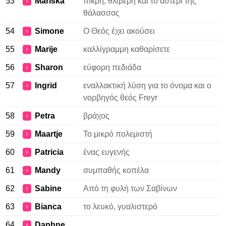
53
Mariska
πικρή, θλιβερή και το αστέρι της
♀
θάλασσας
54
Simone
Ο Θεός έχει ακούσει
♀
55
Marije
καλλίγραμμη καθαρίσετε
♀
56
Sharon
εύφορη πεδιάδα
♀
57
Ingrid
εναλλακτική λύση για το όνομα και ο
♀
νορβηγός θεός Freyr
58
Petra
βράχος
♀
59
Maartje
Το μικρό πολεμιστή
♀
60
Patricia
ένας ευγενής
♀
61
Mandy
συμπαθής κοπέλα
♀
62
Sabine
Από τη φυλή των Σαβίνων
♀
63
Bianca
το λευκό, γυαλιστερό
♀
64
Daphne
♀