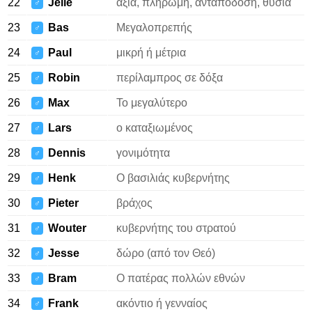
22
Jelle
αξία, πληρωμή, ανταπόδοση, θυσία
♂
23
Bas
Μεγαλοπρεπής
♂
24
Paul
μικρή ή μέτρια
♂
25
Robin
περίλαμπρος σε δόξα
♂
26
Max
Το μεγαλύτερο
♂
27
Lars
ο καταξιωμένος
♂
28
Dennis
γονιμότητα
♂
29
Henk
Ο βασιλιάς κυβερνήτης
♂
30
Pieter
βράχος
♂
31
Wouter
κυβερνήτης του στρατού
♂
32
Jesse
δώρο (από τον Θεό)
♂
33
Bram
Ο πατέρας πολλών εθνών
♂
34
Frank
ακόντιο ή γενναίος
♂