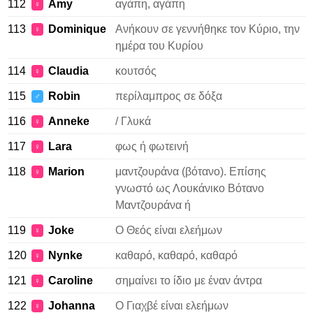
112
Amy
αγάπη, αγάπη
♀
113
Dominique
Ανήκουν σε γεννήθηκε τον Κύριο, την
♀
ημέρα του Κυρίου
114
Claudia
κουτσός
♀
115
Robin
περίλαμπρος σε δόξα
♂
116
Anneke
/ Γλυκά
♀
117
Lara
φως ή φωτεινή
♀
118
Marion
μαντζουράνα (βότανο). Επίσης
♀
γνωστό ως Λουκάνικο Βότανο
Μαντζουράνα ή
119
Joke
Ο Θεός είναι ελεήμων
♀
120
Nynke
καθαρό, καθαρό, καθαρό
♀
121
Caroline
σημαίνει το ίδιο με έναν άντρα
♀
122
Johanna
Ο Γιαχβέ είναι ελεήμων
♀