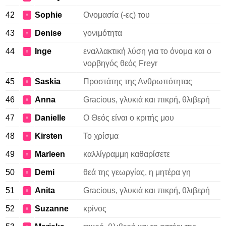
42
Sophie
Ονομασία (-ες) του
♀
43
Denise
γονιμότητα
♀
44
Inge
εναλλακτική λύση για το όνομα και ο
♀
νορβηγός θεός Freyr
45
Saskia
Προστάτης της Ανθρωπότητας
♀
46
Anna
Gracious, γλυκιά και πικρή, θλιβερή
♀
47
Danielle
Ο Θεός είναι ο κριτής μου
♀
48
Kirsten
Το χρίσμα
♀
49
Marleen
καλλίγραμμη καθαρίσετε
♀
50
Demi
θεά της γεωργίας, η μητέρα γη
♀
51
Anita
Gracious, γλυκιά και πικρή, θλιβερή
♀
52
Suzanne
κρίνος
♀