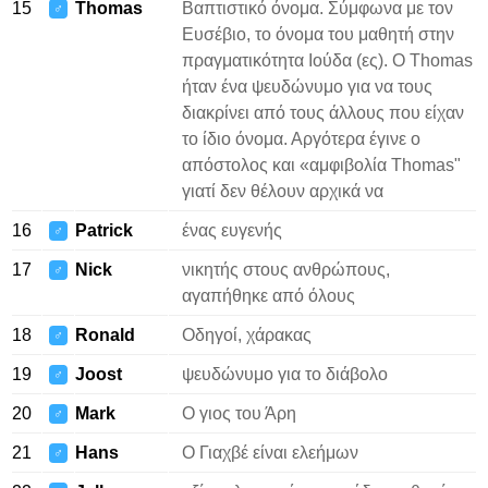
15
Thomas
Βαπτιστικό όνομα. Σύμφωνα με τον
♂
Ευσέβιο, το όνομα του μαθητή στην
πραγματικότητα Ιούδα (ες). Ο Thomas
ήταν ένα ψευδώνυμο για να τους
διακρίνει από τους άλλους που είχαν
το ίδιο όνομα. Αργότερα έγινε ο
απόστολος και «αμφιβολία Thomas"
γιατί δεν θέλουν αρχικά να
16
Patrick
ένας ευγενής
♂
17
Nick
νικητής στους ανθρώπους,
♂
αγαπήθηκε από όλους
18
Ronald
Οδηγοί, χάρακας
♂
19
Joost
ψευδώνυμο για το διάβολο
♂
20
Mark
Ο γιος του Άρη
♂
21
Hans
Ο Γιαχβέ είναι ελεήμων
♂