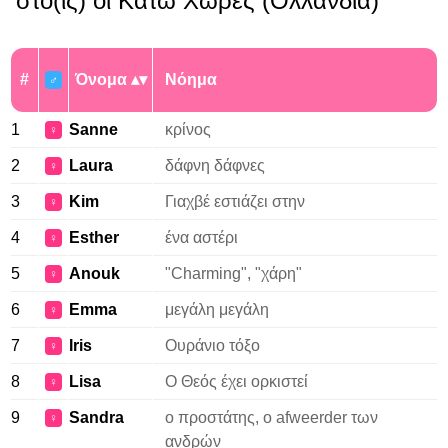
στο(ις) οι Κάτω Χώρες (Ολλανδία)
#
Όνομα
Νόημα
♂
1
Sanne
κρίνος
♀
2
Laura
δάφνη δάφνες
♀
3
Kim
Γιαχβέ εστιάζει στην
♀
4
Esther
ένα αστέρι
♀
5
Anouk
"Charming", "χάρη"
♀
6
Emma
μεγάλη μεγάλη
♀
7
Iris
Ουράνιο τόξο
♀
8
Lisa
Ο Θεός έχει ορκιστεί
♀
9
Sandra
ο προστάτης, ο afweerder των
♀
ανδρών