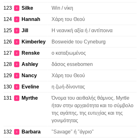
123
Silke
Win / νίκη
♀
124
Hannah
Χάρη του Θεού
♀
125
Jill
Η νεανική αξία ή / αντίποινα
♀
126
Kimberley
Bosweide του Cyneburg
♀
127
Renske
ο καταξιωμένος
♀
128
Ashley
δάσος essebomen
♀
129
Nancy
Χάρη του Θεού
♀
130
Eveline
η ζωή-δίνοντας
♀
131
Myrthe
Όνομα του αειθαλής θάμνος. Myrtle
♀
ήταν στην αρχαιότητα και το σύμβολο
της αγάπης, της ευτυχίας και της
γονιμότητας
132
Barbara
"Savage" ή "άγριο"
♀