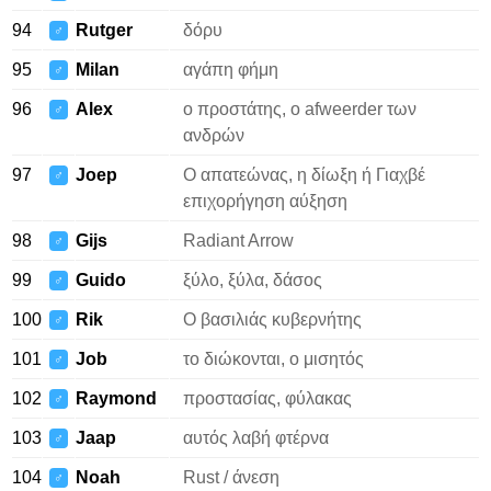
94
Rutger
δόρυ
♂
95
Milan
αγάπη φήμη
♂
96
Alex
ο προστάτης, ο afweerder των
♂
ανδρών
97
Joep
Ο απατεώνας, η δίωξη ή Γιαχβέ
♂
επιχορήγηση αύξηση
98
Gijs
Radiant Arrow
♂
99
Guido
ξύλο, ξύλα, δάσος
♂
100
Rik
Ο βασιλιάς κυβερνήτης
♂
101
Job
το διώκονται, ο μισητός
♂
102
Raymond
προστασίας, φύλακας
♂
103
Jaap
αυτός λαβή φτέρνα
♂
104
Noah
Rust / άνεση
♂