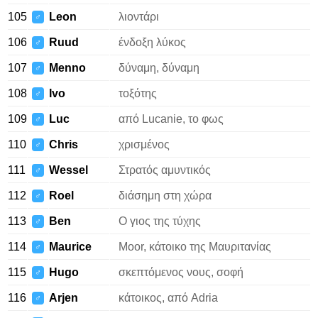
105
Leon
λιοντάρι
♂
106
Ruud
ένδοξη λύκος
♂
107
Menno
δύναμη, δύναμη
♂
108
Ivo
τοξότης
♂
109
Luc
από Lucanie, το φως
♂
110
Chris
χρισμένος
♂
111
Wessel
Στρατός αμυντικός
♂
112
Roel
διάσημη στη χώρα
♂
113
Ben
Ο γιος της τύχης
♂
114
Maurice
Moor, κάτοικο της Μαυριτανίας
♂
115
Hugo
σκεπτόμενος νους, σοφή
♂
116
Arjen
κάτοικος, από Adria
♂