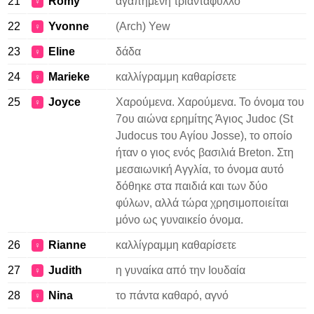
21
Romy
αγαπημένη τριαντάφυλλο
♀
22
Yvonne
(Arch) Yew
♀
23
Eline
δάδα
♀
24
Marieke
καλλίγραμμη καθαρίσετε
♀
25
Joyce
Χαρούμενα. Χαρούμενα. Το όνομα του
♀
7ου αιώνα ερημίτης Άγιος Judoc (St
Judocus του Αγίου Josse), το οποίο
ήταν ο γιος ενός βασιλιά Breton. Στη
μεσαιωνική Αγγλία, το όνομα αυτό
δόθηκε στα παιδιά και των δύο
φύλων, αλλά τώρα χρησιμοποιείται
μόνο ως γυναικείο όνομα.
26
Rianne
καλλίγραμμη καθαρίσετε
♀
27
Judith
η γυναίκα από την Ιουδαία
♀
28
Nina
το πάντα καθαρό, αγνό
♀