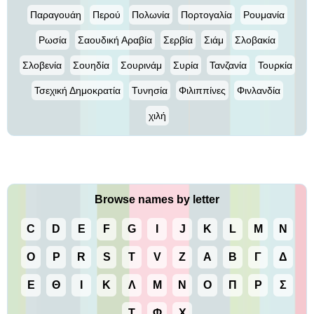
Παραγουάη
Περού
Πολωνία
Πορτογαλία
Ρουμανία
Ρωσία
Σαουδική Αραβία
Σερβία
Σιάμ
Σλοβακία
Σλοβενία
Σουηδία
Σουρινάμ
Συρία
Τανζανία
Τουρκία
Τσεχική Δημοκρατία
Τυνησία
Φιλιππίνες
Φινλανδία
χιλή
Browse names by letter
C
D
E
F
G
I
J
K
L
M
N
O
P
R
S
T
V
Z
Α
Β
Γ
Δ
Ε
Θ
Ι
Κ
Λ
Μ
Ν
Ο
Π
Ρ
Σ
Τ
Φ
Χ