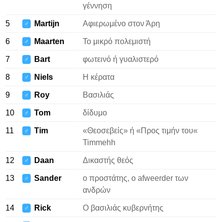
γέννηση
5
Martijn
Αφιερωμένο στον Άρη
♂
6
Maarten
Το μικρό πολεμιστή
♂
7
Bart
φωτεινό ή γυαλιστερό
♂
8
Niels
Η κέρατα
♂
9
Roy
Βασιλιάς
♂
10
Tom
δίδυμο
♂
11
Tim
«Θεοσεβείς» ή «Προς τιμήν του«
♂
Timmehh
12
Daan
Δικαστής θεός
♂
13
Sander
ο προστάτης, ο afweerder των
♂
ανδρών
14
Rick
Ο βασιλιάς κυβερνήτης
♂