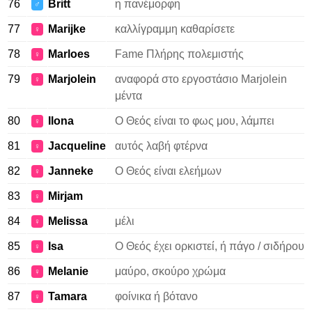
76
Britt
η πανέμορφη
♂
77
Marijke
καλλίγραμμη καθαρίσετε
♀
78
Marloes
Fame Πλήρης πολεμιστής
♀
79
Marjolein
αναφορά στο εργοστάσιο Marjolein
♀
μέντα
80
Ilona
Ο Θεός είναι το φως μου, λάμπει
♀
81
Jacqueline
αυτός λαβή φτέρνα
♀
82
Janneke
Ο Θεός είναι ελεήμων
♀
83
Mirjam
♀
84
Melissa
μέλι
♀
85
Isa
Ο Θεός έχει ορκιστεί, ή πάγο / σιδήρου
♀
86
Melanie
μαύρο, σκούρο χρώμα
♀
87
Tamara
φοίνικα ή βότανο
♀