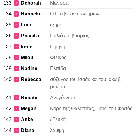
133
Deborah
Μέλισσα
♀
134
Hanneke
Ο Γιαχβέ είναι ελεήμων
♀
135
Loes
εξήρε
♀
136
Priscilla
Παλιά / σεβάσμιος
♀
137
Irene
Ειρήνη
♀
138
Milou
Φιλικός
♀
139
Nadine
Ελπίδα
♀
140
Rebecca
σύζυγος του Ισαάκ και του Ιακώβ
♀
μητέρα
141
Renate
Αναγέννηση
♀
142
Megan
Κόρη της Θάλασσας, Παιδί του Φωτός
♀
143
Anke
/ Γλυκά
♀
144
Diana
λάμψη
♀