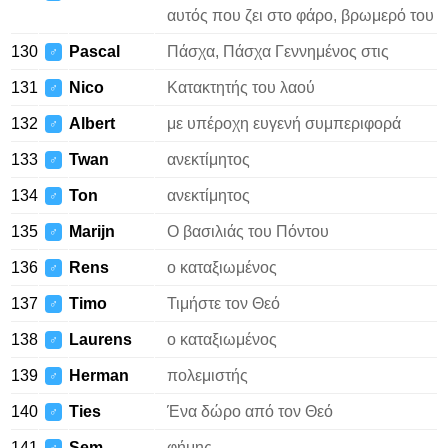
αυτός που ζει στο φάρο, βρωμερό του
130
Pascal
Πάσχα, Πάσχα Γεννημένος στις
♂
131
Nico
Κατακτητής του λαού
♂
132
Albert
με υπέροχη ευγενή συμπεριφορά
♂
133
Twan
ανεκτίμητος
♂
134
Ton
ανεκτίμητος
♂
135
Marijn
Ο βασιλιάς του Πόντου
♂
136
Rens
ο καταξιωμένος
♂
137
Timo
Τιμήστε τον Θεό
♂
138
Laurens
ο καταξιωμένος
♂
139
Herman
πολεμιστής
♂
140
Ties
Ένα δώρο από τον Θεό
♂
141
Sem
φήμης