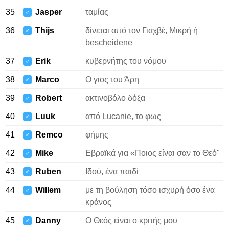
35
Jasper
ταμίας
♂
36
Thijs
δίνεται από τον Γιαχβέ, Μικρή ή
♂
bescheidene
37
Erik
κυβερνήτης του νόμου
♂
38
Marco
Ο γιος του Άρη
♂
39
Robert
ακτινοβόλο δόξα
♂
40
Luuk
από Lucanie, το φως
♂
41
Remco
φήμης
♂
42
Mike
Εβραϊκά για «Ποιος είναι σαν το Θεό"
♂
43
Ruben
Ιδού, ένα παιδί
♂
44
Willem
με τη βούληση τόσο ισχυρή όσο ένα
♂
κράνος
45
Danny
Ο Θεός είναι ο κριτής μου
♂