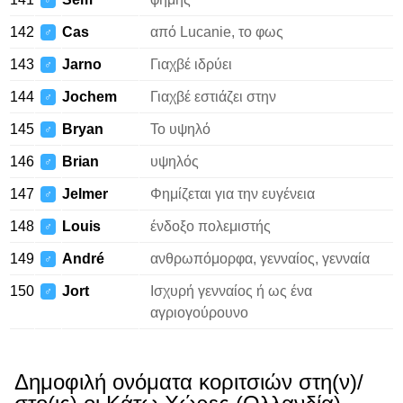
♂
142
Cas
από Lucanie, το φως
♂
143
Jarno
Γιαχβέ ιδρύει
♂
144
Jochem
Γιαχβέ εστιάζει στην
♂
145
Bryan
Το υψηλό
♂
146
Brian
υψηλός
♂
147
Jelmer
Φημίζεται για την ευγένεια
♂
148
Louis
ένδοξο πολεμιστής
♂
149
André
ανθρωπόμορφα, γενναίος, γενναία
♂
150
Jort
Ισχυρή γενναίος ή ως ένα
♂
αγριογούρουνο
Δημοφιλή ονόματα κοριτσιών στη(ν)/