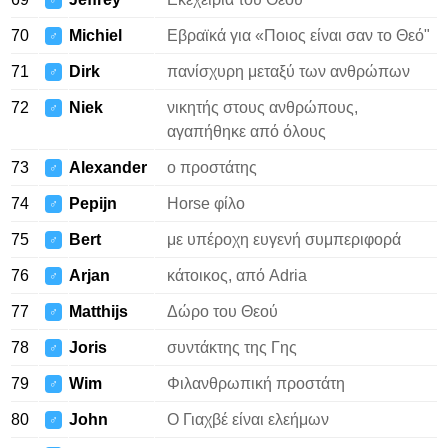
♂
70
Michiel
Εβραϊκά για «Ποιος είναι σαν το Θεό"
♂
71
Dirk
πανίσχυρη μεταξύ των ανθρώπων
♂
72
Niek
νικητής στους ανθρώπους,
♂
αγαπήθηκε από όλους
73
Alexander
ο προστάτης
♂
74
Pepijn
Horse φίλο
♂
75
Bert
με υπέροχη ευγενή συμπεριφορά
♂
76
Arjan
κάτοικος, από Adria
♂
77
Matthijs
Δώρο του Θεού
♂
78
Joris
συντάκτης της Γης
♂
79
Wim
Φιλανθρωπική προστάτη
♂
80
John
Ο Γιαχβέ είναι ελεήμων
♂