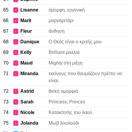
65
Lisanne
όμορφη, ευγενική
♀
66
Marit
μαργαριτάρι
♀
67
Fleur
άνθηση
♀
68
Danique
Ο Θεός είναι ο κριτής μου
♀
69
Kelly
Brilliant μαλλιά
♀
70
Maud
Mighty στη μάχη
♀
71
Miranda
εκείνους που θαυμάζουν πρέπει να
♀
είναι
72
Astrid
θεϊκή ομορφιά
♀
73
Sarah
Princess, Princes
♀
74
Nicole
Κατακτητής του λαού
♀
75
Jolanda
Μωβ λουλούδι
♀