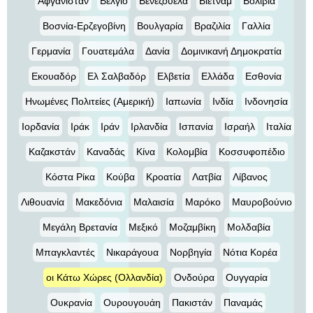
Αφγανιστάν
Βέλγιο
Βενεζουέλα
Βιετνάμ
Βολιβία
Βοσνία-Ερζεγοβίνη
Βουλγαρία
Βραζιλία
Γαλλία
Γερμανία
Γουατεμάλα
Δανία
Δομινικανή Δημοκρατία
Εκουαδόρ
Ελ Σαλβαδόρ
Ελβετία
Ελλάδα
Εσθονία
Ηνωμένες Πολιτείες (Αμερική)
Ιαπωνία
Ινδία
Ινδονησία
Ιορδανία
Ιράκ
Ιράν
Ιρλανδία
Ισπανία
Ισραήλ
Ιταλία
Καζακστάν
Καναδάς
Κίνα
Κολομβία
Κοσσυφοπέδιο
Κόστα Ρίκα
Κούβα
Κροατία
Λατβία
Λίβανος
Λιθουανία
Μακεδόνια
Μαλαισία
Μαρόκο
Μαυροβούνιο
Μεγάλη Βρετανία
Μεξικό
Μοζαμβίκη
Μολδαβία
Μπαγκλαντές
Νικαράγουα
Νορβηγία
Νότια Κορέα
οι Κάτω Χώρες (Ολλανδία)
Ονδούρα
Ουγγαρία
Ουκρανία
Ουρουγουάη
Πακιστάν
Παναμάς