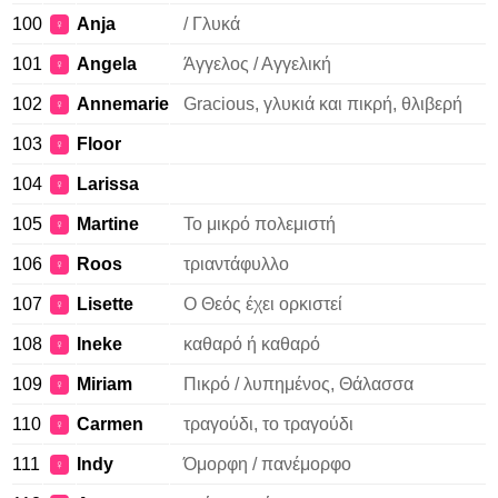
100
Anja
/ Γλυκά
♀
101
Angela
Άγγελος / Αγγελική
♀
102
Annemarie
Gracious, γλυκιά και πικρή, θλιβερή
♀
103
Floor
♀
104
Larissa
♀
105
Martine
Το μικρό πολεμιστή
♀
106
Roos
τριαντάφυλλο
♀
107
Lisette
Ο Θεός έχει ορκιστεί
♀
108
Ineke
καθαρό ή καθαρό
♀
109
Miriam
Πικρό / λυπημένος, Θάλασσα
♀
110
Carmen
τραγούδι, το τραγούδι
♀
111
Indy
Όμορφη / πανέμορφο
♀