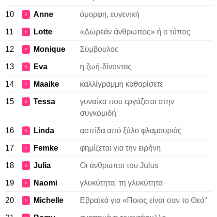
10
Anne
όμορφη, ευγενική
♀
11
Lotte
«Δωρεάν άνθρωπος» ή ο τύπος
♀
12
Monique
Σύμβουλος
♀
13
Eva
η ζωή-δίνοντας
♀
14
Maaike
καλλίγραμμη καθαρίσετε
♀
15
Tessa
γυναίκα που εργάζεται στην
♀
συγκομιδή
16
Linda
ασπίδα από ξύλο φλαμουριάς
♀
17
Femke
φημίζεται για την ειρήνη
♀
18
Julia
Οι άνθρωποι του Julus
♀
19
Naomi
γλυκύτητα, τη γλυκύτητα
♀
20
Michelle
Εβραϊκά για «Ποιος είναι σαν το Θεό"
♀