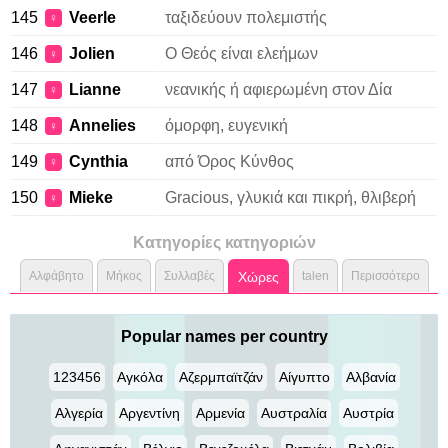
145
Veerle
ταξιδεύουν πολεμιστής
♀
146
Jolien
Ο Θεός είναι ελεήμων
♀
147
Lianne
νεανικής ή αφιερωμένη στον Δία
♀
148
Annelies
όμορφη, ευγενική
♀
149
Cynthia
από Όρος Κύνθος
♀
150
Mieke
Gracious, γλυκιά και πικρή, θλιβερή
♀
Κατηγορίες κατηγοριών
Αλφάβητο
Μήκος
Συλλαβές
Χώρες
talen
Περισσότερο
Popular names per country
123456
Αγκόλα
Αζερμπαϊτζάν
Αίγυπτο
Αλβανία
Αλγερία
Αργεντίνη
Αρμενία
Αυστραλία
Αυστρία