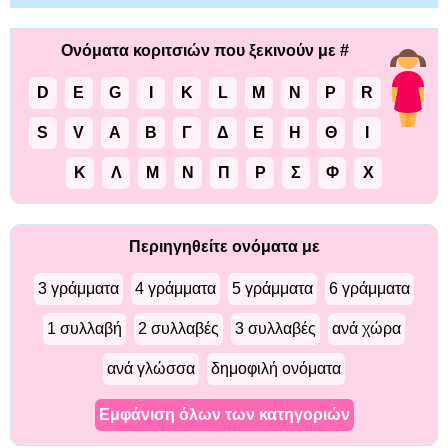
Ονόματα κοριτσιών που ξεκινούν με #
D
E
G
I
K
L
M
N
P
R
S
V
Α
Β
Γ
Δ
Ε
Η
Θ
Ι
Κ
Λ
Μ
Ν
Π
Ρ
Σ
Φ
Χ
Περιηγηθείτε ονόματα με
3 γράμματα
4 γράμματα
5 γράμματα
6 γράμματα
1 συλλαβή
2 συλλαβές
3 συλλαβές
ανά χώρα
ανά γλώσσα
δημοφιλή ονόματα
Εμφάνιση όλων των κατηγοριών