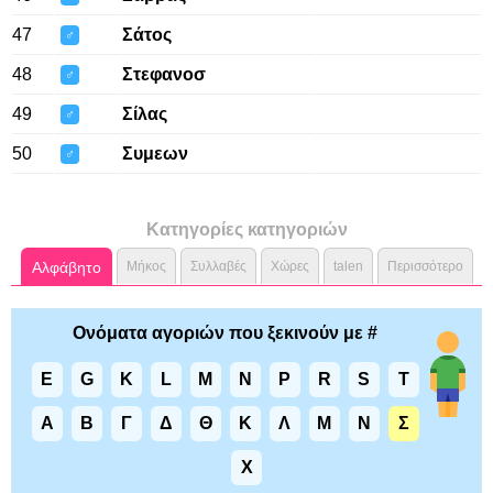
47
Σάτος
♂
48
Στεφανοσ
♂
49
Σίλας
♂
50
Συμεων
♂
Κατηγορίες κατηγοριών
Αλφάβητο
Μήκος
Συλλαβές
Χώρες
talen
Περισσότερο
Ονόματα αγοριών που ξεκινούν με #
E
G
K
L
M
N
P
R
S
T
Α
Β
Γ
Δ
Θ
Κ
Λ
Μ
Ν
Σ
Χ