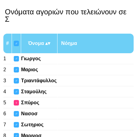
Ονόματα αγοριών που τελειώνουν σε
Σ
#
Όνομα
Νόημα
♂
1
Γιωργος
♂
2
Μαριος
♂
3
Τριαντάφυλλος
♂
4
Σταμούλης
♂
5
Σπύρος
♀
6
Νασοσ
♂
7
Σωτηριος
♂
8
Μαρινοσ
♂