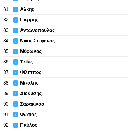
81
Αλκης
♂
82
Πιερρής
♂
83
Αντωνοπουλος
♂
84
Νίκος Στέφανος
♂
85
Μύρωνας
♂
86
Tzilaς
♂
87
Φίλιππος
♂
88
Μιχάλης
♂
89
Διονυσης
♂
90
Σαρακινοσ
♂
91
Φωτιος
♂
92
Παύλος
♂