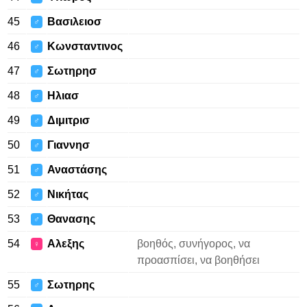
45
Βασιλειοσ
♂
46
Κωνσταντινος
♂
47
Σωτηρησ
♂
48
Ηλιασ
♂
49
Διμιτρισ
♂
50
Γιαννησ
♂
51
Αναστάσης
♂
52
Νικήτας
♂
53
Θανασης
♂
54
Αλεξης
βοηθός, συνήγορος, να
♀
προασπίσει, να βοηθήσει
55
Σωτηρης
♂