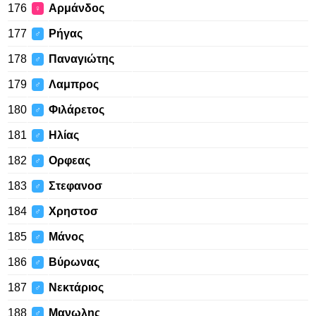
176
Αρμάνδος
♀
177
Ρήγας
♂
178
Παναγιώτης
♂
179
Λαμπρος
♂
180
Φιλάρετος
♂
181
Ηλίας
♂
182
Ορφεας
♂
183
Στεφανοσ
♂
184
Χρηστοσ
♂
185
Μάνος
♂
186
Βύρωνας
♂
187
Νεκτάριος
♂
188
Μανωλης
♂