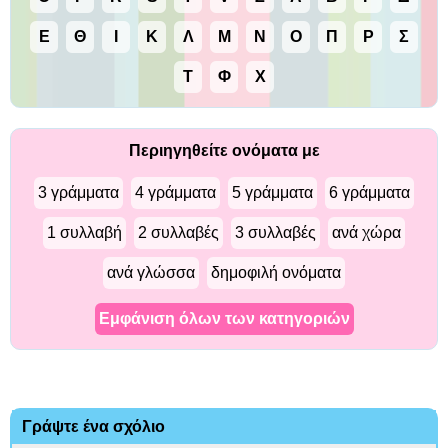
Ε
Θ
Ι
Κ
Λ
Μ
Ν
Ο
Π
Ρ
Σ
Τ
Φ
Χ
Περιηγηθείτε ονόματα με
3 γράμματα
4 γράμματα
5 γράμματα
6 γράμματα
1 συλλαβή
2 συλλαβές
3 συλλαβές
ανά χώρα
ανά γλώσσα
δημοφιλή ονόματα
Εμφάνιση όλων των κατηγοριών
Γράψτε ένα σχόλιο