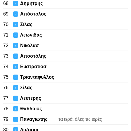
68
Δημητρης
♂
69
Απόστολος
♂
70
Σιλας
♂
71
Λεωνίδας
♂
72
Νικολασ
♂
73
Αποστόλης
♂
74
Ευστρατιοσ
♂
75
Τριανταφυλλος
♂
76
Σίλας
♂
77
Λευτερης
♂
78
Θαδδαιος
♂
79
Παναγιωτης
τα ιερά, όλες τις ιερές
♂
80
Λαζαρος
♂