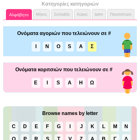
Κατηγορίες κατηγοριών
Αλφάβητο
Μήκος
Συλλαβές
Χώρες
talen
Περισσότερο
Ονόματα αγοριών που τελειώνουν σε #
I
N
O
S
Α
Σ
Ονόματα κοριτσιών που τελειώνουν σε #
E
I
S
Α
Η
Ω
Browse names by letter
C
D
E
F
G
I
J
K
L
M
N
O
P
R
S
T
V
Z
Α
Β
Γ
Δ