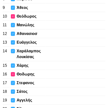
9
Άθεος
♂
10
Θεόδωρος
♀
11
Μανώλης
♂
12
Αθανασιοσ
♂
13
Ευάγγελος
♂
14
Χαράλαμπος
♂
Λουκίσας
15
Χάρης
♂
16
Θοδωρης
♀
17
Στεφανος
♂
18
Σάτος
♂
19
Αγγελής
♂