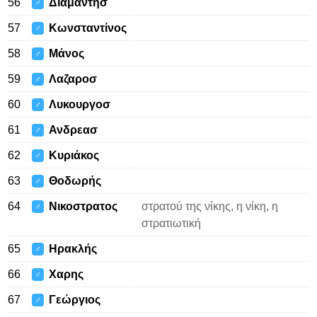
56
Διαμαντησ
♂
57
Κωνσταντίνος
♂
58
Mάνος
♂
59
Λαζαροσ
♂
60
Λυκουργοσ
♂
61
Ανδρεασ
♂
62
Κυριάκος
♂
63
Θοδωρής
♂
64
Νικοστρατος
στρατού της νίκης, η νίκη, η
♂
στρατιωτική
65
Ηρακλής
♂
66
Χαρης
♂
67
Γεώργιος
♂