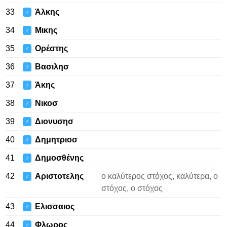
33
Άλκης
♂
34
Μικης
♂
35
Ορέστης
♂
36
Βασιλησ
♂
37
Άκης
♂
38
Νικοσ
♂
39
Διονυσησ
♂
40
Δημητριοσ
♂
41
Δημοσθένης
♂
42
Αριστοτελης
ο καλύτερος στόχος, καλύτερα, ο
♂
στόχος, ο στόχος
43
Ελισσαιος
♂
44
Φλωρος
♂