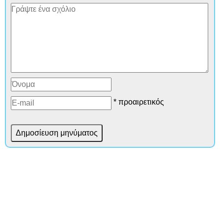
* προαιρετικός