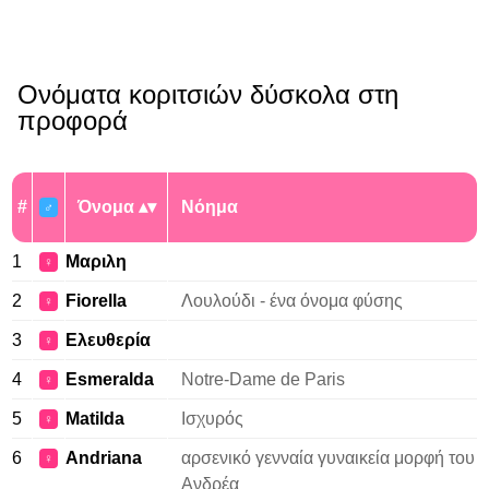
Ονόματα κοριτσιών δύσκολα στη
προφορά
#
Όνομα
Νόημα
♂
1
Μαριλη
♀
2
Fiorella
Λουλούδι - ένα όνομα φύσης
♀
3
Ελευθερία
♀
4
Esmeralda
Notre-Dame de Paris
♀
5
Matilda
Ισχυρός
♀
6
Andriana
αρσενικό γενναία γυναικεία μορφή του
♀
Ανδρέα