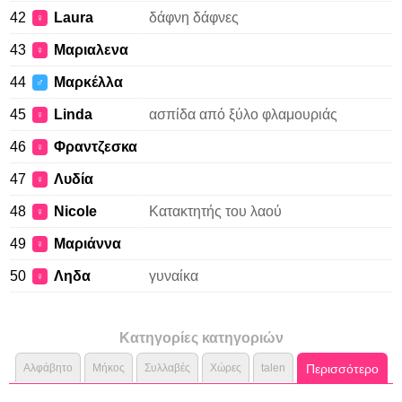
42
Laura
δάφνη δάφνες
♀
43
Μαριαλενα
♀
44
Μαρκέλλα
♂
45
Linda
ασπίδα από ξύλο φλαμουριάς
♀
46
Φραντζεσκα
♀
47
Λυδία
♀
48
Nicole
Κατακτητής του λαού
♀
49
Μαριάννα
♀
50
Ληδα
γυναίκα
♀
Κατηγορίες κατηγοριών
Αλφάβητο
Μήκος
Συλλαβές
Χώρες
talen
Περισσότερο