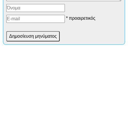
* προαιρετικός