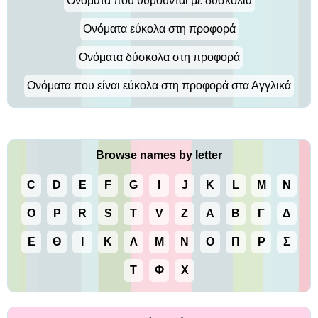
Ονόματα που θυμούνται με δυσκολία
Ονόματα εύκολα στη προφορά
Ονόματα δύσκολα στη προφορά
Ονόματα που είναι εύκολα στη προφορά στα Αγγλικά
Browse names by letter
C
D
E
F
G
I
J
K
L
M
N
O
P
R
S
T
V
Z
Α
Β
Γ
Δ
Ε
Θ
Ι
Κ
Λ
Μ
Ν
Ο
Π
Ρ
Σ
Τ
Φ
Χ