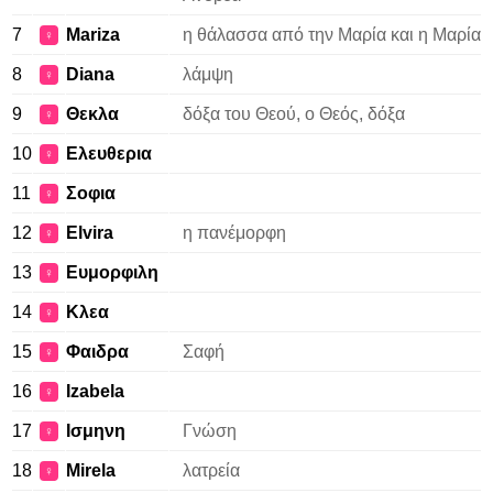
7
Mariza
η θάλασσα από την Μαρία και η Μαρία
♀
8
Diana
λάμψη
♀
9
Θεκλα
δόξα του Θεού, ο Θεός, δόξα
♀
10
Ελευθερια
♀
11
Σοφια
♀
12
Elvira
η πανέμορφη
♀
13
Ευμορφιλη
♀
14
Κλεα
♀
15
Φαιδρα
Σαφή
♀
16
Izabela
♀
17
Ισμηνη
Γνώση
♀
18
Mirela
λατρεία
♀