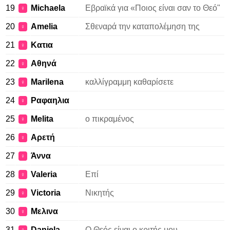
19
Michaela
Εβραϊκά για «Ποιος είναι σαν το Θεό"
♀
20
Amelia
Σθεναρά την καταπολέμηση της
♀
21
Κατια
♀
22
Αθηνά
♀
23
Marilena
καλλίγραμμη καθαρίσετε
♀
24
Ραφαηλια
♀
25
Melita
ο πικραμένος
♀
26
Αρετή
♀
27
Άννα
♀
28
Valeria
Επί
♀
29
Victoria
Νικητής
♀
30
Μελινα
♀
31
Daniela
Ο Θεός είναι ο κριτής μου