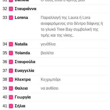
♀
32
Σταυριάννα
♀
33
Lorena
Παραλλαγή της Laura ή Lora
♀
αναφερόμενος στο δέντρο δάφνης ή
το γλυκό Tree Bay συμβολική της
τιμής και της νίκης.
34
Natalia
γενέθλια
♀
35
Yolanda
βιολέτα
♀
36
Σταυρούλα
♀
37
Ευαγγελία
♀
38
Ηλεκτρα
Κεχριμπάρι
♀
39
Θαλεια
να ανθίσει
♀
40
Γεωργία
♀
41
Σήλια
♀