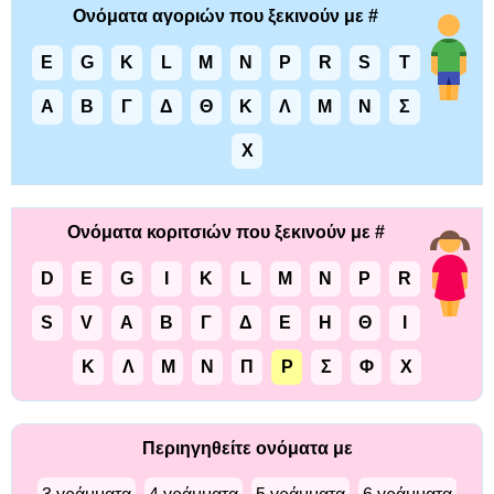
Ονόματα αγοριών που ξεκινούν με #
E
G
K
L
M
N
P
R
S
T
Α
Β
Γ
Δ
Θ
Κ
Λ
Μ
Ν
Σ
Χ
Ονόματα κοριτσιών που ξεκινούν με #
D
E
G
I
K
L
M
N
P
R
S
V
Α
Β
Γ
Δ
Ε
Η
Θ
Ι
Κ
Λ
Μ
Ν
Π
Ρ
Σ
Φ
Χ
Περιηγηθείτε ονόματα με