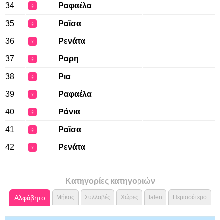
34
Ραφαέλα
♀
35
Ραΐσα
♀
36
Ρενάτα
♀
37
Ραρη
♀
38
Ρια
♀
39
Ραφαέλα
♀
40
Ράνια
♀
41
Ραΐσα
♀
42
Ρενάτα
♀
Κατηγορίες κατηγοριών
Αλφάβητο
Μήκος
Συλλαβές
Χώρες
talen
Περισσότερο