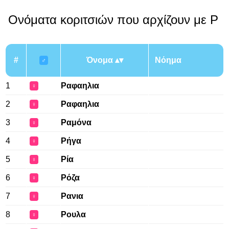
Ονόματα κοριτσιών που αρχίζουν με Ρ
#
Όνομα
Νόημα
♂
1
Ραφαηλια
♀
2
Ραφαηλια
♀
3
Ραμόνα
♀
4
Ρήγα
♀
5
Ρία
♀
6
Ρόζα
♀
7
Ρανια
♀
8
Ρουλα
♀