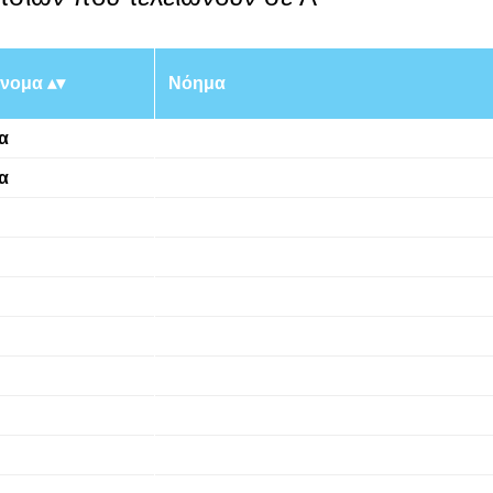
νομα
Νόημα
α
α