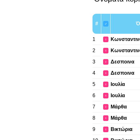
#
Ό
♂
1
Κωνσταντιν
♀
2
Κωνσταντιν
♀
3
Δεσποινα
♀
4
Δεσποινα
♀
5
Ιουλία
♀
6
Ιουλία
♀
7
Μάρθα
♀
8
Μάρθα
♀
9
Βικτώρια
♀