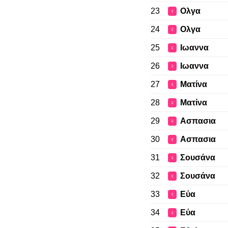
23
Ολγα
♀
24
Ολγα
♀
25
Ιωαννα
♀
26
Ιωαννα
♀
27
Ματίνα
♀
28
Ματίνα
♀
29
Ασπασια
♀
30
Ασπασια
♀
31
Σουσάνα
♀
32
Σουσάνα
♀
33
Εύα
♀
34
Εύα
♀