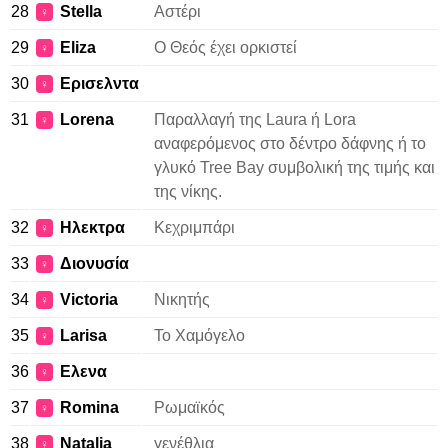
28
Stella
Αστέρι
♀
29
Eliza
Ο Θεός έχει ορκιστεί
♀
30
Ερισελντα
♀
31
Lorena
Παραλλαγή της Laura ή Lora
♀
αναφερόμενος στο δέντρο δάφνης ή το
γλυκό Tree Bay συμβολική της τιμής και
της νίκης.
32
Ηλεκτρα
Κεχριμπάρι
♀
33
Διονυσία
♀
34
Victoria
Νικητής
♀
35
Larisa
Το Χαμόγελο
♀
36
Ελενα
♀
37
Romina
Ρωμαϊκός
♀
38
Natalia
γενέθλια
♀