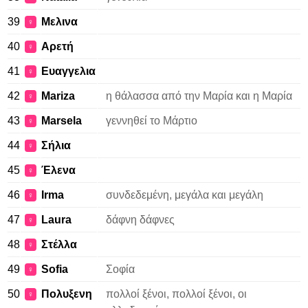
39
Μελινα
♀
40
Αρετή
♀
41
Ευαγγελια
♀
42
Mariza
η θάλασσα από την Μαρία και η Μαρία
♀
43
Marsela
γεννηθεί το Μάρτιο
♀
44
Σήλια
♀
45
Έλενα
♀
46
Irma
συνδεδεμένη, μεγάλα και μεγάλη
♀
47
Laura
δάφνη δάφνες
♀
48
Στέλλα
♀
49
Sofia
Σοφία
♀
50
Πολυξενη
πολλοί ξένοι, πολλοί ξένοι, οι
♀