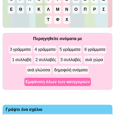
Ε
Θ
Ι
Κ
Λ
Μ
Ν
Ο
Π
Ρ
Σ
Τ
Φ
Χ
Περιηγηθείτε ονόματα με
3 γράμματα
4 γράμματα
5 γράμματα
6 γράμματα
1 συλλαβή
2 συλλαβές
3 συλλαβές
ανά χώρα
ανά γλώσσα
δημοφιλή ονόματα
Εμφάνιση όλων των κατηγοριών
Γράψτε ένα σχόλιο