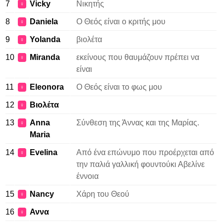
7
Vicky
Νικητής
♀
8
Daniela
Ο Θεός είναι ο κριτής μου
♀
9
Yolanda
βιολέτα
♀
10
Miranda
εκείνους που θαυμάζουν πρέπει να
♀
είναι
11
Eleonora
Ο Θεός είναι το φως μου
♀
12
Βιολέτα
♀
13
Anna
Σύνθεση της Άννας και της Μαρίας.
♀
Maria
14
Evelina
Από ένα επώνυμο που προέρχεται από
♀
την παλιά γαλλική φουντούκι Αβελίνε
έννοια
15
Nancy
Χάρη του Θεού
♀
16
Αννα
♀