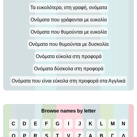
Τα ευκολότερα, στη γραφή, ονόματα
Ονόματα που γράφονται με ευκολία
Ονόματα που θυμούνται με ευκολία
Ονόματα που θυμούνται με δυσκολία
Ονόματα εύκολα στη προφορά
Ονόματα δύσκολα στη προφορά
Ονόματα που είναι εύκολα στη προφορά στα Αγγλικά
Browse names by letter
C
D
E
F
G
I
J
K
L
M
N
O
P
R
S
T
V
Z
Α
Β
Γ
Δ