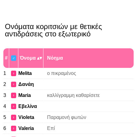
Ονόματα κοριτσιών με θετικές
αντιδράσεις στο εξωτερικό
#
Όνομα
Νόημα
♂
1
Melita
ο πικραμένος
♀
2
Δανάη
♀
3
Maria
καλλίγραμμη καθαρίσετε
♀
4
Εβελίνα
♀
5
Violeta
Παραμονή φωτών
♀
6
Valeria
Επί
♀