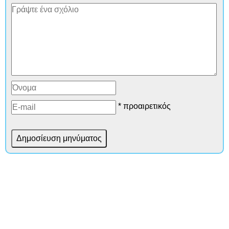
* προαιρετικός