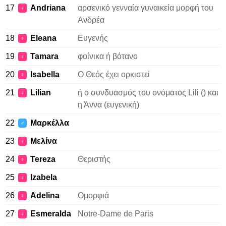
17
Andriana
αρσενικό γενναία γυναικεία μορφή του
♀
Ανδρέα
18
Eleana
Ευγενής
♀
19
Tamara
φοίνικα ή βότανο
♀
20
Isabella
Ο Θεός έχει ορκιστεί
♀
21
Lilian
ή ο συνδυασμός του ονόματος Lili () και
♀
η Άννα (ευγενική)
22
Μαρκέλλα
♂
23
Μελίνα
♀
24
Tereza
Θεριστής
♀
25
Izabela
♀
26
Adelina
Ομορφιά
♀
27
Esmeralda
Notre-Dame de Paris
♀