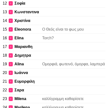
12
Σοφία
♀
13
Κωνσταντινα
♀
14
Χριστίνα
♀
15
Eleonora
Ο Θεός είναι το φως μου
♀
16
Elina
Torch?
♀
17
Μαριανθη
♀
18
Δημητρα
♀
19
Alina
Ομορφιά, φωτεινό, όμορφα, λαμπερά
♀
20
Ιωάννα
♀
21
Ευμορφιλη
♀
22
Σαρα
♀
23
Milena
καλλίγραμμη καθαρίσετε
♀
24
Marilena
καλλίγραμμη καθαρίσετε
♀