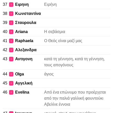
37
Ειρηνη
Ειρήνη
♀
38
Κωνσταντίνα
♀
39
Σταυρουλα
♀
40
Ariana
Η σεβάσμια
♀
41
Raphaela
Ο Θεός είναι μαζί μας
♀
42
Αλεξανδρα
♀
43
Αντιγονη
κατά τη γέννηση, κατά τη γέννηση,
♀
τους απογόνους
44
Olga
άγιος
♀
45
Αγγελική
♀
46
Evelina
Από ένα επώνυμο που προέρχεται
♀
από την παλιά γαλλική φουντούκι
Αβελίνε έννοια