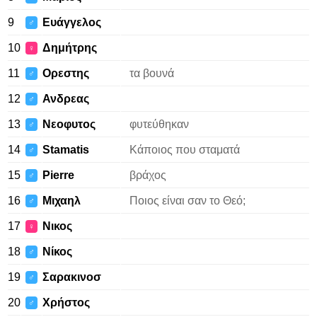
9
Ευάγγελος
♂
10
Δημήτρης
♀
11
Ορεστης
τα βουνά
♂
12
Ανδρεας
♂
13
Νεοφυτος
φυτεύθηκαν
♂
14
Stamatis
Κάποιος που σταματά
♂
15
Pierre
βράχος
♂
16
Μιχαηλ
Ποιος είναι σαν το Θεό;
♂
17
Νικος
♀
18
Νίκος
♂
19
Σαρακινοσ
♂
20
Χρήστος
♂