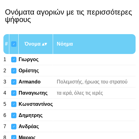
Ονόματα αγοριών με τις περισσότερες
ψήφους
#
Όνομα
Νόημα
♂
1
Γιωργος
♂
2
Ορέστης
♂
3
Armando
Πολεμιστής, ήρωας του στρατού
♂
4
Παναγιωτης
τα ιερά, όλες τις ιερές
♂
5
Κωνσταντίνος
♂
6
Δημητρης
♂
7
Ανδρέας
♂
8
Μαριος
♂