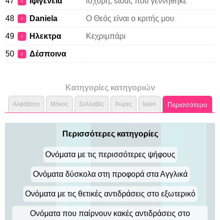
47
Ιφιγενεια
ισχυρή, stout, που γεννήθηκε
♀
48
Daniela
Ο Θεός είναι ο κριτής μου
♀
49
Ηλεκτρα
Κεχριμπάρι
♀
50
Δέσποινα
♀
Κατηγορίες κατηγοριών
Αλφάβητο
Μήκος
Συλλαβές
Χώρες
talen
Περισσότερο
Περισσότερες κατηγορίες
Ονόματα με τις περισσότερες ψήφους
Ονόματα δύσκολα στη προφορά στα Αγγλικά
Ονόματα με τις θετικές αντιδράσεις στο εξωτερικό
Ονόματα που παίρνουν κακές αντιδράσεις στο