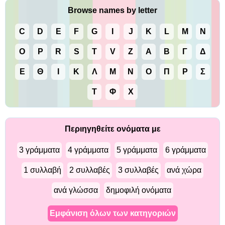
Browse names by letter
C
D
E
F
G
I
J
K
L
M
N
O
P
R
S
T
V
Z
Α
Β
Γ
Δ
Ε
Θ
Ι
Κ
Λ
Μ
Ν
Ο
Π
Ρ
Σ
Τ
Φ
Χ
Περιηγηθείτε ονόματα με
3 γράμματα
4 γράμματα
5 γράμματα
6 γράμματα
1 συλλαβή
2 συλλαβές
3 συλλαβές
ανά χώρα
ανά γλώσσα
δημοφιλή ονόματα
Εμφάνιση όλων των κατηγοριών