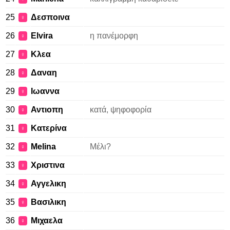
25
Δεσποινα
♀
26
Elvira
η πανέμορφη
♀
27
Κλεα
♀
28
Δαναη
♀
29
Ιωαννα
♀
30
Αντιοπη
κατά, ψηφοφορία
♀
31
Κατερίνα
♀
32
Melina
Μέλι?
♀
33
Χριστινα
♀
34
Αγγελικη
♀
35
Βασιλικη
♀
36
Μιχαελα
♀