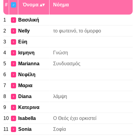
#
Όνομα
Νόημα
♂
1
Βασιλική
♀
2
Nelly
το φωτεινό, το όμορφο
♀
3
Εύη
♀
4
Ισμηνη
Γνώση
♀
5
Marianna
Συνδυασμός
♀
6
Νεφέλη
♀
7
Μαρια
♀
8
Diana
λάμψη
♀
9
Κατερινα
♀
10
Isabella
Ο Θεός έχει ορκιστεί
♀
11
Sonia
Σοφία
♀