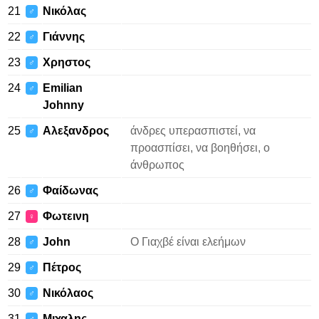
21
Νικόλας
♂
22
Γιάννης
♂
23
Χρηστος
♂
24
Emilian
♂
Johnny
25
Αλεξανδρος
άνδρες υπερασπιστεί, να
♂
προασπίσει, να βοηθήσει, ο
άνθρωπος
26
Φαίδωνας
♂
27
Φωτεινη
♀
28
John
Ο Γιαχβέ είναι ελεήμων
♂
29
Πέτρος
♂
30
Νικόλαος
♂
31
Μιχαλης