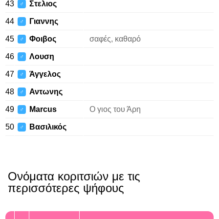
43
Στελιος
♂
44
Γιαννης
♂
45
Φοιβος
σαφές, καθαρό
♂
46
Λουση
♂
47
Άγγελος
♂
48
Αντωνης
♂
49
Marcus
Ο γιος του Άρη
♂
50
Βασιλικός
♂
Ονόματα κοριτσιών με τις
περισσότερες ψήφους