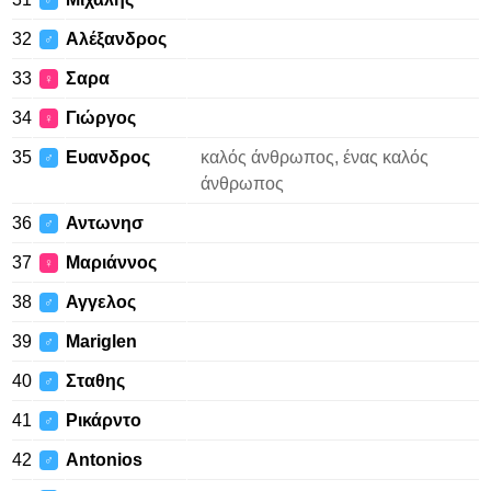
♂
32
Αλέξανδρος
♂
33
Σαρα
♀
34
Γιώργος
♀
35
Ευανδρος
καλός άνθρωπος, ένας καλός
♂
άνθρωπος
36
Αντωνησ
♂
37
Μαριάννος
♀
38
Αγγελος
♂
39
Mariglen
♂
40
Σταθης
♂
41
Ρικάρντο
♂
42
Antonios
♂