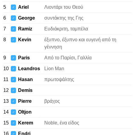
5
Ariel
Λιοντάρι του Θεού
♂
6
George
συντάκτης της Γης
♂
7
Ramiz
Ευδιάκριτη, ταμπέλα
♂
8
Kevin
έξυπνο, έξυπνο και ευγενή από τη
♂
γέννηση
9
Paris
Από το Παρίσι, Γαλλία
♂
10
Leandros
Lion Man
♂
11
Hasan
πρωτοψάλτης
♂
12
Demis
♂
13
Pierre
βράχος
♂
14
Oltjon
♂
15
Kerem
Noble, ένα είδος
♂
16
Endri
♂