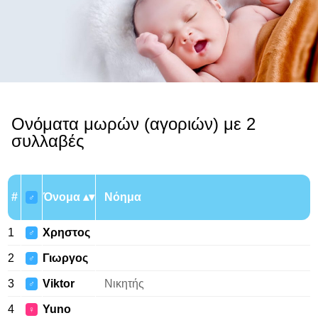
Ονόματα μωρών (αγοριών) με 2
συλλαβές
#
Όνομα
Νόημα
♂
1
Χρηστος
♂
2
Γιωργος
♂
3
Viktor
Νικητής
♂
4
Yuno
♀