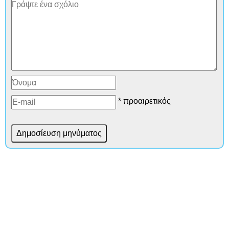
* προαιρετικός