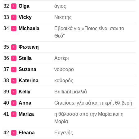
32
Olga
άγιος
♀
33
Vicky
Νικητής
♀
34
Michaela
Εβραϊκά για «Ποιος είναι σαν το
♀
Θεό"
35
Φωτεινη
♀
36
Stella
Αστέρι
♀
37
Suzana
νούφαρο
♀
38
Katerina
καθαρός
♀
39
Kelly
Brilliant μαλλιά
♀
40
Anna
Gracious, γλυκιά και πικρή, θλιβερή
♀
41
Mariza
η θάλασσα από την Μαρία και η
♀
Μαρία
42
Eleana
Ευγενής
♀