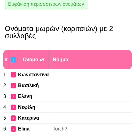
Εμφάνιση περισσότερων ονομάτων
Ονόματα μωρών (κοριτσιών) με 2
συλλαβές
#
Όνομα
Νόημα
♂
1
Κωνσταντινα
♀
2
Βασιλική
♀
3
Ελενη
♀
4
Νεφέλη
♀
5
Κατερινα
♀
6
Elina
Torch?
♀