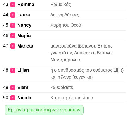
43
Romina
Ρωμαϊκός
♀
44
Laura
δάφνη δάφνες
♀
45
Nancy
Χάρη του Θεού
♀
46
Μαρία
♀
47
Marieta
μαντζουράνα (βότανο). Επίσης
♀
γνωστό ως Λουκάνικο Βότανο
Μαντζουράνα ή
48
Lilian
ή ο συνδυασμός του ονόματος Lili ()
♀
και η Άννα (ευγενική)
49
Eleni
καθαρίσετε
♀
50
Nicole
Κατακτητής του λαού
♀
Εμφάνιση περισσότερων ονομάτων