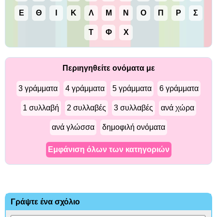
Ε
Θ
Ι
Κ
Λ
Μ
Ν
Ο
Π
Ρ
Σ
Τ
Φ
Χ
Περιηγηθείτε ονόματα με
3 γράμματα
4 γράμματα
5 γράμματα
6 γράμματα
1 συλλαβή
2 συλλαβές
3 συλλαβές
ανά χώρα
ανά γλώσσα
δημοφιλή ονόματα
Εμφάνιση όλων των κατηγοριών
Γράψτε ένα σχόλιο