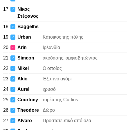
17
Νίκος
♂
Στέφανος
18
Baggelhs
♂
19
Urban
Κάτοικος της πόλης
♂
20
Arin
Ιρλανδία
♀
21
Simeon
ακρόασης, αμφισβητώντας
♂
22
Mikel
Ο οποίος
♂
23
Akio
Έξυπνο αγόρι
♂
24
Aurel
χρυσό
♂
25
Courtney
τομέα της Curtius
♂
26
Theodore
Δώρο
♂
27
Alvaro
Προστατευτικό από όλα
♂