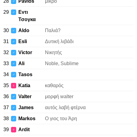
28
Pavlos
μικρό
♂
29
Εντι
♂
Τσογκα
30
Aldo
Παλιά?
♂
31
Esli
Δυτική λιβάδι
♂
32
Victor
Νικητής
♂
33
Ali
Noble, Sublime
♂
34
Tasos
♂
35
Katia
καθαρός
♀
36
Valter
μορφή walter
♂
37
James
αυτός λαβή φτέρνα
♂
38
Markos
Ο γιος του Άρη
♂
39
Ardit
♀