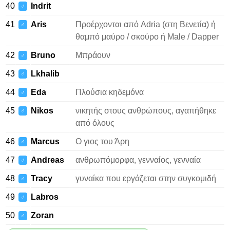
40
Indrit
♂
41
Aris
Προέρχονται από Adria (στη Βενετία) ή
♂
θαμπό μαύρο / σκούρο ή Male / Dapper
42
Bruno
Μπράουν
♂
43
Lkhalib
♂
44
Eda
Πλούσια κηδεμόνα
♂
45
Nikos
νικητής στους ανθρώπους, αγαπήθηκε
♂
από όλους
46
Marcus
Ο γιος του Άρη
♂
47
Andreas
ανθρωπόμορφα, γενναίος, γενναία
♂
48
Tracy
γυναίκα που εργάζεται στην συγκομιδή
♂
49
Labros
♂
50
Zoran
♂