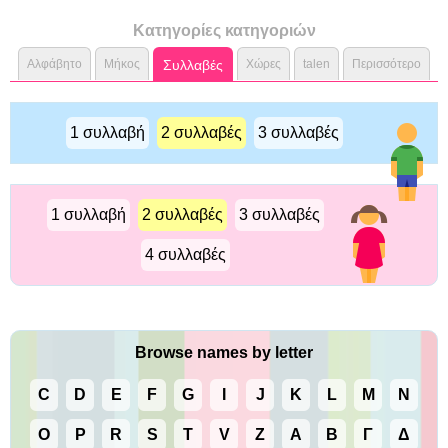
Κατηγορίες κατηγοριών
Αλφάβητο
Μήκος
Συλλαβές
Χώρες
talen
Περισσότερο
1 συλλαβή
2 συλλαβές
3 συλλαβές
1 συλλαβή
2 συλλαβές
3 συλλαβές
4 συλλαβές
Browse names by letter
C
D
E
F
G
I
J
K
L
M
N
O
P
R
S
T
V
Z
Α
Β
Γ
Δ