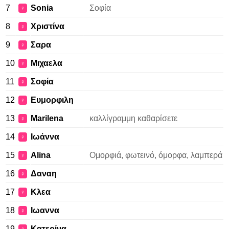
7
Sonia
Σοφία
♀
8
Χριστίνα
♀
9
Σαρα
♀
10
Μιχαελα
♀
11
Σοφία
♀
12
Ευμορφιλη
♀
13
Marilena
καλλίγραμμη καθαρίσετε
♀
14
Ιωάννα
♀
15
Alina
Ομορφιά, φωτεινό, όμορφα, λαμπερά
♀
16
Δαναη
♀
17
Κλεα
♀
18
Ιωαννα
♀
19
Κατερίνα