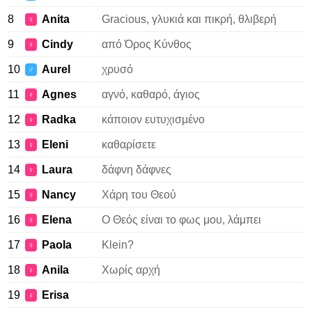
8
Anita
Gracious, γλυκιά και πικρή, θλιβερή
♀
9
Cindy
από Όρος Κύνθος
♀
10
Aurel
χρυσό
♂
11
Agnes
αγνό, καθαρό, άγιος
♀
12
Radka
κάποιον ευτυχισμένο
♀
13
Eleni
καθαρίσετε
♀
14
Laura
δάφνη δάφνες
♀
15
Nancy
Χάρη του Θεού
♀
16
Elena
Ο Θεός είναι το φως μου, λάμπει
♀
17
Paola
Klein?
♀
18
Anila
Χωρίς αρχή
♀
19
Erisa
♀