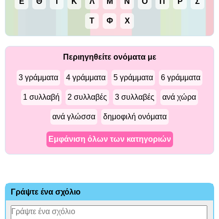
Ε
Θ
Ι
Κ
Λ
Μ
Ν
Ο
Π
Ρ
Σ
Τ
Φ
Χ
Περιηγηθείτε ονόματα με
3 γράμματα
4 γράμματα
5 γράμματα
6 γράμματα
1 συλλαβή
2 συλλαβές
3 συλλαβές
ανά χώρα
ανά γλώσσα
δημοφιλή ονόματα
Εμφάνιση όλων των κατηγοριών
Γράψτε ένα σχόλιο