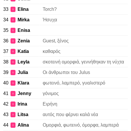
33
Elina
Torch?
♀
34
Mirka
Ήσυχα
♀
35
Enisa
♀
36
Zenia
Guest, ξένος
♀
37
Katia
καθαρός
♀
38
Leyla
σκοτεινή ομορφιά, γεννήθηκαν τη νύχτα
♀
39
Julia
Οι άνθρωποι του Julus
♀
40
Klara
φωτεινό, λαμπερό, γυαλιστερό
♀
41
Jenny
γόνιμος
♀
42
Irina
Ειρήνη
♀
43
Litsa
αυτός που φέρνει καλά νέα
♀
44
Alina
Ομορφιά, φωτεινό, όμορφα, λαμπερά
♀