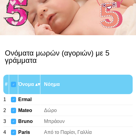
Ονόματα μωρών (αγοριών) με 5
γράμματα
#
Όνομα
Νόημα
♂
1
Ermal
♂
2
Mateo
Δώρο
♂
3
Bruno
Μπράουν
♂
4
Paris
Από το Παρίσι, Γαλλία
♂