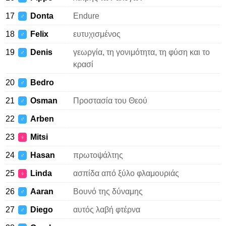
17
Donta
Endure
♂
18
Felix
ευτυχισμένος
♂
19
Denis
γεωργία, τη γονιμότητα, τη φύση και το
♂
κρασί
20
Bedro
♂
21
Osman
Προστασία του Θεού
♂
22
Arben
♂
23
Mitsi
♀
24
Hasan
πρωτοψάλτης
♂
25
Linda
ασπίδα από ξύλο φλαμουριάς
♀
26
Aaran
Βουνό της δύναμης
♂
27
Diego
αυτός λαβή φτέρνα
♂