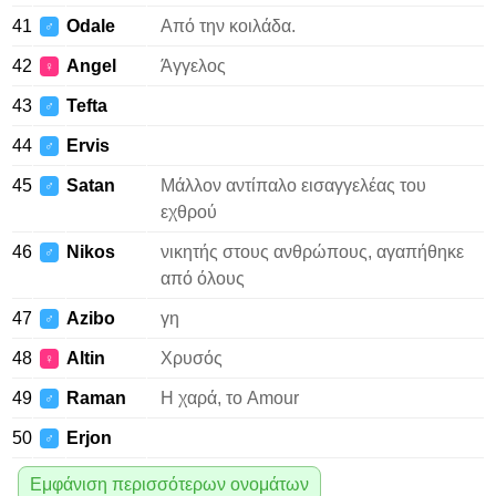
41
Odale
Από την κοιλάδα.
♂
42
Angel
Άγγελος
♀
43
Tefta
♂
44
Ervis
♂
45
Satan
Μάλλον αντίπαλο εισαγγελέας του
♂
εχθρού
46
Nikos
νικητής στους ανθρώπους, αγαπήθηκε
♂
από όλους
47
Azibo
γη
♂
48
Altin
Χρυσός
♀
49
Raman
Η χαρά, το Amour
♂
50
Erjon
♂
Εμφάνιση περισσότερων ονομάτων