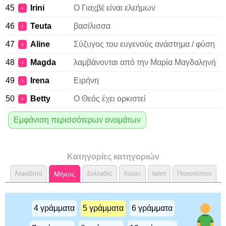
45
Irini
Ο Γιαχβέ είναι ελεήμων
♀
46
Teuta
βασίλισσα
♀
47
Aline
Σύζυγος του ευγενούς ανάστημα / φύση
♀
48
Magda
λαμβάνονται από την Μαρία Μαγδαληνή
♀
49
Irena
Ειρήνη
♀
50
Betty
Ο Θεός έχει ορκιστεί
♀
Εμφάνιση περισσότερων ονομάτων
Κατηγορίες κατηγοριών
Αλφάβητο
Μήκος
Συλλαβές
Χώρες
talen
Περισσότερο
4 γράμματα
5 γράμματα
6 γράμματα