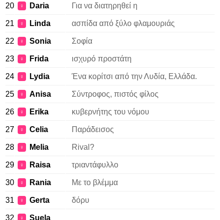
20
Daria
Για να διατηρηθεί η
♀
21
Linda
ασπίδα από ξύλο φλαμουριάς
♀
22
Sonia
Σοφία
♀
23
Frida
ισχυρό προστάτη
♀
24
Lydia
Ένα κορίτσι από την Λυδία, Ελλάδα.
♀
25
Anisa
Σύντροφος, πιστός φίλος
♀
26
Erika
κυβερνήτης του νόμου
♀
27
Celia
Παράδεισος
♀
28
Melia
Rival?
♀
29
Raisa
τριαντάφυλλο
♀
30
Rania
Με το βλέμμα
♀
31
Gerta
δόρυ
♀
32
Suela
♀