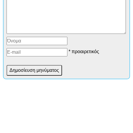
* προαιρετικός