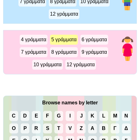
7 γράμματα
8 γράμματα
10 γράμματα
12 γράμματα
4 γράμματα
5 γράμματα
6 γράμματα
7 γράμματα
8 γράμματα
9 γράμματα
10 γράμματα
12 γράμματα
Browse names by letter
C
D
E
F
G
I
J
K
L
M
N
O
P
R
S
T
V
Z
Α
Β
Γ
Δ