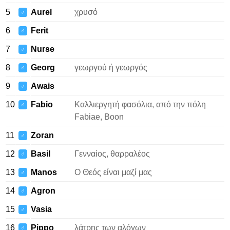
5
Aurel
χρυσό
♂
6
Ferit
♂
7
Nurse
♂
8
Georg
γεωργού ή γεωργός
♂
9
Awais
♂
10
Fabio
Καλλιεργητή φασόλια, από την πόλη
♂
Fabiae, Boon
11
Zoran
♂
12
Basil
Γενναίος, θαρραλέος
♂
13
Manos
Ο Θεός είναι μαζί μας
♂
14
Agron
♂
15
Vasia
♂
16
Pippo
λάτρης των αλόγων
♂