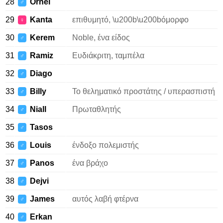
28
Ornel
♂
29
Kanta
επιθυμητό, \u200b\u200bόμορφο
♀
30
Kerem
Noble, ένα είδος
♂
31
Ramiz
Ευδιάκριτη, ταμπέλα
♂
32
Diago
♂
33
Billy
Το θεληματικό προστάτης / υπερασπιστή
♂
34
Niall
Πρωταθλητής
♂
35
Tasos
♂
36
Louis
ένδοξο πολεμιστής
♂
37
Panos
ένα βράχο
♂
38
Dejvi
♂
39
James
αυτός λαβή φτέρνα
♂
40
Erkan
♂