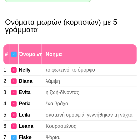
Ονόματα μωρών (κοριτσιών) με 5
γράμματα
#
Όνομα
Νόημα
♂
1
Nelly
το φωτεινό, το όμορφο
♀
2
Diana
λάμψη
♀
3
Evita
η ζωή-δίνοντας
♀
4
Petia
ένα βράχο
♀
5
Leila
σκοτεινή ομορφιά, γεννήθηκαν τη νύχτα
♀
6
Leana
Κουρασμένος
♀
7
Fiske
Ψάρια.
♂