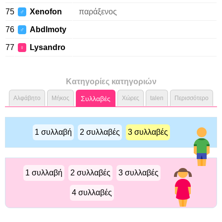
75
Xenofon
παράξενος
♂
76
Abdlmoty
♂
77
Lysandro
♀
Κατηγορίες κατηγοριών
Αλφάβητο
Μήκος
Συλλαβές
Χώρες
talen
Περισσότερο
1 συλλαβή
2 συλλαβές
3 συλλαβές
1 συλλαβή
2 συλλαβές
3 συλλαβές
4 συλλαβές