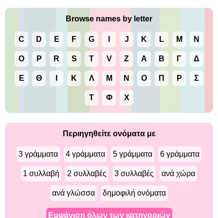
Browse names by letter
C
D
E
F
G
I
J
K
L
M
N
O
P
R
S
T
V
Z
Α
Β
Γ
Δ
Ε
Θ
Ι
Κ
Λ
Μ
Ν
Ο
Π
Ρ
Σ
Τ
Φ
Χ
Περιηγηθείτε ονόματα με
3 γράμματα
4 γράμματα
5 γράμματα
6 γράμματα
1 συλλαβή
2 συλλαβές
3 συλλαβές
ανά χώρα
ανά γλώσσα
δημοφιλή ονόματα
Εμφάνιση όλων των κατηγοριών