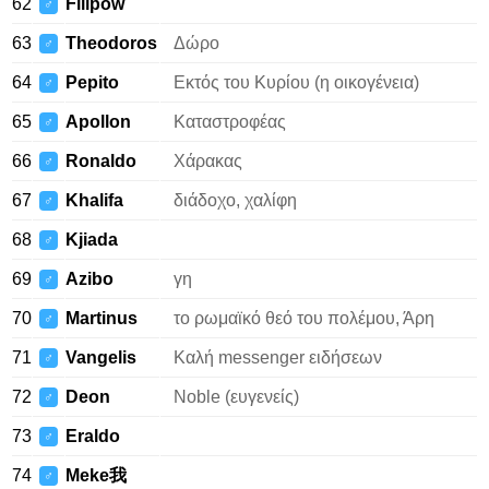
62
Filipow
♂
63
Theodoros
Δώρο
♂
64
Pepito
Εκτός του Κυρίου (η οικογένεια)
♂
65
Apollon
Καταστροφέας
♂
66
Ronaldo
Χάρακας
♂
67
Khalifa
διάδοχο, χαλίφη
♂
68
Kjiada
♂
69
Azibo
γη
♂
70
Martinus
το ρωμαϊκό θεό του πολέμου, Άρη
♂
71
Vangelis
Καλή messenger ειδήσεων
♂
72
Deon
Noble (ευγενείς)
♂
73
Eraldo
♂
74
Meke我
♂