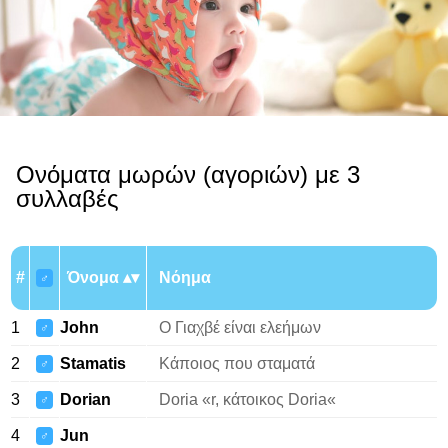
Ονόματα μωρών (αγοριών) με 3
συλλαβές
#
Όνομα
Νόημα
♂
1
John
Ο Γιαχβέ είναι ελεήμων
♂
2
Stamatis
Κάποιος που σταματά
♂
3
Dorian
Doria «r, κάτοικος Doria«
♂
4
Jun
♂