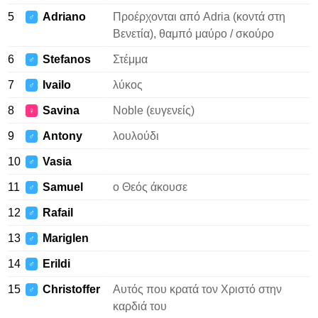
5
Adriano
Προέρχονται από Adria (κοντά στη
♂
Βενετία), θαμπό μαύρο / σκούρο
6
Stefanos
Στέμμα
♂
7
Ivailo
λύκος
♂
8
Savina
Noble (ευγενείς)
♀
9
Antony
λουλούδι
♂
10
Vasia
♂
11
Samuel
ο Θεός άκουσε
♂
12
Rafail
♂
13
Mariglen
♂
14
Erildi
♂
15
Christoffer
Αυτός που κρατά τον Χριστό στην
♂
καρδιά του