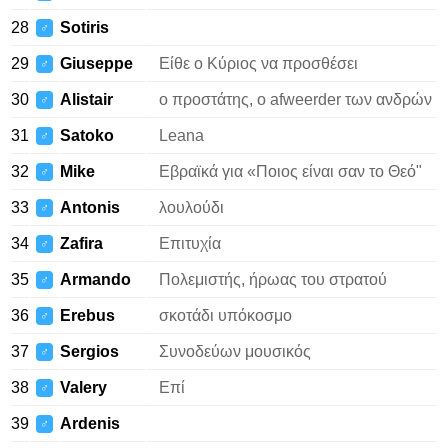
28
Sotiris
♂
29
Giuseppe
Είθε ο Κύριος να προσθέσει
♂
30
Alistair
ο προστάτης, ο afweerder των ανδρών
♂
31
Satoko
Leana
♂
32
Mike
Εβραϊκά για «Ποιος είναι σαν το Θεό"
♂
33
Antonis
λουλούδι
♂
34
Zafira
Επιτυχία
♂
35
Armando
Πολεμιστής, ήρωας του στρατού
♂
36
Erebus
σκοτάδι υπόκοσμο
♂
37
Sergios
Συνοδεύων μουσικός
♂
38
Valery
Επί
♂
39
Ardenis
♂