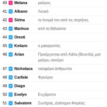
40
Melana
μαύρος
♀
41
Albano
Λευκό
♂
42
Sirina
το όνομά του από τις σειρήνες
♀
43
Marinus
από τη θάλασσα
♂
44
Oresti
♂
45
Keitaro
ο μακαριστός
♂
46
Arian
Προέρχονται από Adria (Βενετία), ματ
♂
μαύρο, σκούρο
47
Nicholaus
νικηφόρα άνθρωποι
♂
48
Carlisle
Φρούριο
♂
49
Diago
♂
50
Evelyn
Ευχάριστο
♂
51
Salvatore
Σωτήρας. Διάσημοι Φορέας:
♂