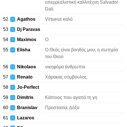
υπερρεαλιστική καλλιτέχνη Salvador
Dali.
52
Agathos
Virtueus καλό
♂
53
Dj Paravas
♂
54
Maximos
Ο
♂
55
Elisha
Ο Θεός είναι βοηθός μου, η σωτηρία
♂
του Θεού
56
Nikolaos
νικηφόρα άνθρωποι
♂
57
Renato
Χάρακας σύμβουλος
♂
58
Jo-Perfect
♂
59
Dimitris
Κάποιος που αγαπά τη γη
♂
60
Branislav
Προστασία, Δόξα
♂
61
Lazaros
♂