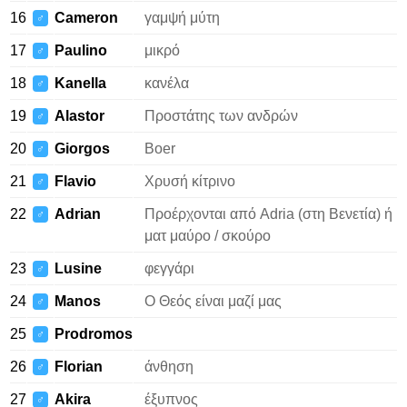
16
Cameron
γαμψή μύτη
♂
17
Paulino
μικρό
♂
18
Kanella
κανέλα
♂
19
Alastor
Προστάτης των ανδρών
♂
20
Giorgos
Boer
♂
21
Flavio
Χρυσή κίτρινο
♂
22
Adrian
Προέρχονται από Adria (στη Βενετία) ή
♂
ματ μαύρο / σκούρο
23
Lusine
φεγγάρι
♂
24
Manos
Ο Θεός είναι μαζί μας
♂
25
Prodromos
♂
26
Florian
άνθηση
♂
27
Akira
έξυπνος
♂