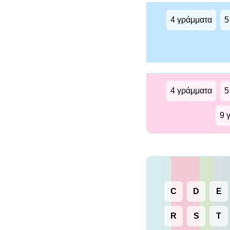
4 γράμματα
5
4 γράμματα
5
9 
C
D
E
R
S
T