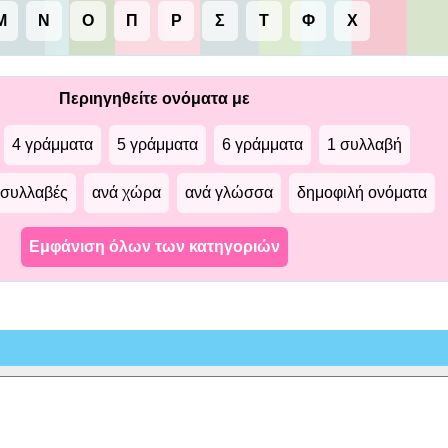
Μ
Ν
Ο
Π
Ρ
Σ
Τ
Φ
Χ
Περιηγηθείτε ονόματα με
4 γράμματα
5 γράμματα
6 γράμματα
1 συλλαβή
 συλλαβές
ανά χώρα
ανά γλώσσα
δημοφιλή ονόματα
Εμφάνιση όλων των κατηγοριών