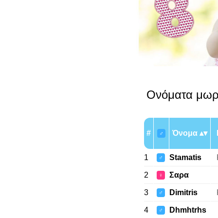
Ονόματα μωρ
#
Όνομα
♂
1
Stamatis
♂
2
Σαρα
♀
3
Dimitris
♂
4
Dhmhtrhs
♂