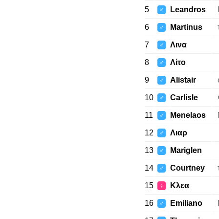
5
Leandros
♂
6
Martinus
♂
7
Λινα
♂
8
Λίτο
♂
9
Alistair
♂
10
Carlisle
♂
11
Menelaos
♂
12
Λιαρ
♂
13
Mariglen
♂
14
Courtney
♂
15
Κλεα
♀
16
Emiliano
♂