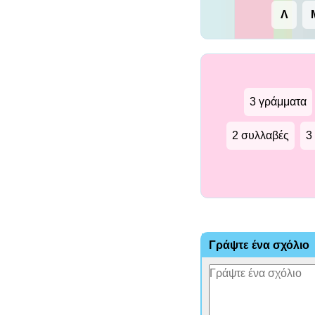
Λ
3 γράμματα
2 συλλαβές
3
Γράψτε ένα σχόλιο