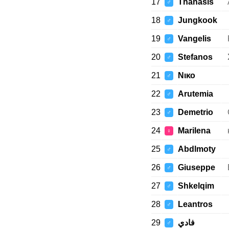
17
Thanasis
♂
18
Jungkook
♂
19
Vangelis
♂
20
Stefanos
♂
21
Νικο
♂
22
Arutemia
♂
23
Demetrio
♂
24
Marilena
♀
25
Abdlmoty
♂
26
Giuseppe
♂
27
Shkelqim
♂
28
Leantros
♂
29
فادي
♂