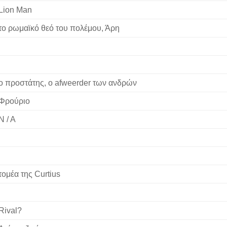
Lion Man
το ρωμαϊκό θεό του πολέμου, Άρη
ο προστάτης, ο afweerder των ανδρών
Φρούριο
N / A
τομέα της Curtius
Rival?