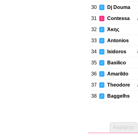
30
Dj Douma
♂
31
Contessa
♀
32
Άκης
♂
33
Antonios
♂
34
Isidoros
♂
35
Basilico
♂
36
Amarildo
♂
37
Theodore
♂
38
Baggelhs
♂
Αλφάβητο