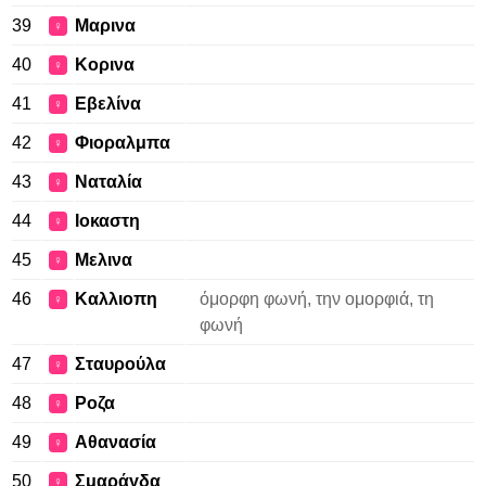
39
Μαρινα
♀
40
Κορινα
♀
41
Εβελίνα
♀
42
Φιοραλμπα
♀
43
Ναταλία
♀
44
Ιοκαστη
♀
45
Μελινα
♀
46
Καλλιοπη
όμορφη φωνή, την ομορφιά, τη
♀
φωνή
47
Σταυρούλα
♀
48
Ροζα
♀
49
Αθανασία
♀
50
Σμαράγδα
♀