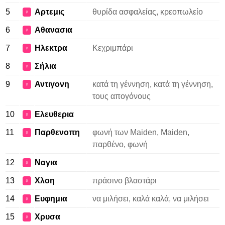
5
Αρτεμις
θυρίδα ασφαλείας, κρεοπωλείο
♀
6
Αθανασια
♀
7
Ηλεκτρα
Κεχριμπάρι
♀
8
Σήλια
♀
9
Αντιγονη
κατά τη γέννηση, κατά τη γέννηση,
♀
τους απογόνους
10
Ελευθερια
♀
11
Παρθενοπη
φωνή των Maiden, Maiden,
♀
παρθένο, φωνή
12
Ναγια
♀
13
Χλοη
πράσινο βλαστάρι
♀
14
Ευφημια
να μιλήσει, καλά καλά, να μιλήσει
♀
15
Χρυσα
♀