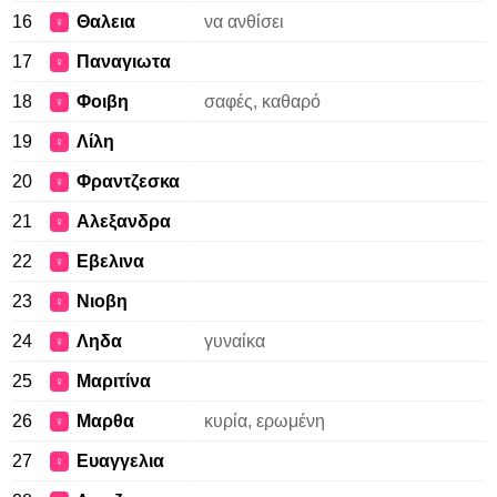
16
Θαλεια
να ανθίσει
♀
17
Παναγιωτα
♀
18
Φοιβη
σαφές, καθαρό
♀
19
Λίλη
♀
20
Φραντζεσκα
♀
21
Αλεξανδρα
♀
22
Εβελινα
♀
23
Νιοβη
♀
24
Ληδα
γυναίκα
♀
25
Μαριτίνα
♀
26
Μαρθα
κυρία, ερωμένη
♀
27
Ευαγγελια
♀