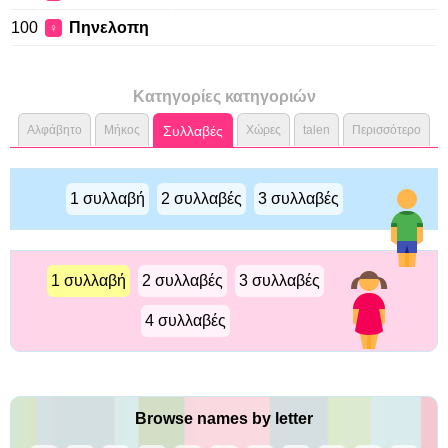
100
Πηνελοπη
♀
Κατηγορίες κατηγοριών
Αλφάβητο
Μήκος
Συλλαβές
Χώρες
talen
Περισσότερο
1 συλλαβή
2 συλλαβές
3 συλλαβές
1 συλλαβή
2 συλλαβές
3 συλλαβές
4 συλλαβές
Browse names by letter