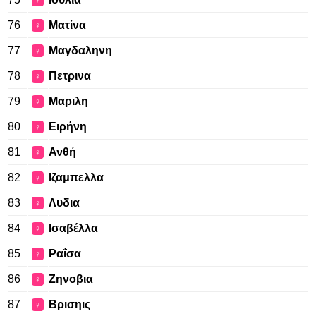
♀
76
Ματίνα
♀
77
Μαγδαληνη
♀
78
Πετρινα
♀
79
Μαριλη
♀
80
Ειρήνη
♀
81
Ανθή
♀
82
Ιζαμπελλα
♀
83
Λυδια
♀
84
Ισαβέλλα
♀
85
Ραΐσα
♀
86
Ζηνοβια
♀
87
Βρισηις
♀