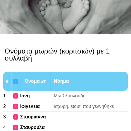
Ονόματα μωρών (κοριτσιών) με 1
συλλαβή
#
Όνομα
Νόημα
♂
1
Ιονη
Μωβ λουλούδι
♀
2
Ιφιγενεια
ισχυρή, stout, που γεννήθηκε
♀
3
Σταυριάννα
♀
4
Σταυρουλα
♀