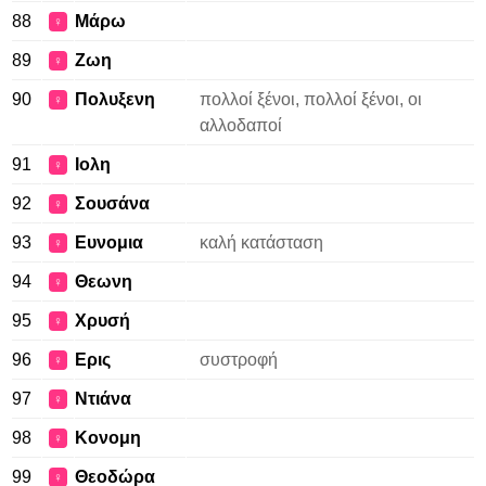
88
Μάρω
♀
89
Ζωη
♀
90
Πολυξενη
πολλοί ξένοι, πολλοί ξένοι, οι
♀
αλλοδαποί
91
Ιολη
♀
92
Σουσάνα
♀
93
Ευνομια
καλή κατάσταση
♀
94
Θεωνη
♀
95
Χρυσή
♀
96
Ερις
συστροφή
♀
97
Ντιάνα
♀
98
Κονομη
♀
99
Θεοδώρα
♀