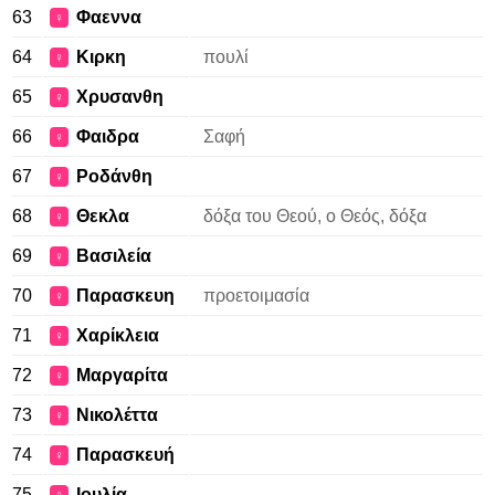
63
Φαεννα
♀
64
Κιρκη
πουλί
♀
65
Χρυσανθη
♀
66
Φαιδρα
Σαφή
♀
67
Ροδάνθη
♀
68
Θεκλα
δόξα του Θεού, ο Θεός, δόξα
♀
69
Βασιλεία
♀
70
Παρασκευη
προετοιμασία
♀
71
Χαρίκλεια
♀
72
Μαργαρίτα
♀
73
Νικολέττα
♀
74
Παρασκευή
♀
75
Ιουλία