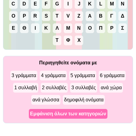
C
D
E
F
G
I
J
K
L
M
N
O
P
R
S
T
V
Z
Α
Β
Γ
Δ
Ε
Θ
Ι
Κ
Λ
Μ
Ν
Ο
Π
Ρ
Σ
Τ
Φ
Χ
Περιηγηθείτε ονόματα με
3 γράμματα
4 γράμματα
5 γράμματα
6 γράμματα
1 συλλαβή
2 συλλαβές
3 συλλαβές
ανά χώρα
ανά γλώσσα
δημοφιλή ονόματα
Εμφάνιση όλων των κατηγοριών