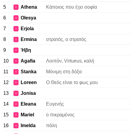
5
Athena
Κάποιος που έχει σοφία
♀
6
Olesya
♀
7
Erjola
♀
8
Ermina
στρατός, ο στρατός
♀
9
Ήβη
♀
10
Agafia
Λοιπόν, Virtueus, καλή
♀
11
Stanka
Μόνιμη στη δόξα
♀
12
Loreen
Ο Θεός είναι το φως μου
♀
13
Jonisa
♀
14
Eleana
Ευγενής
♀
15
Mariel
ο πικραμένος
♀
16
Imelda
πάλη
♀