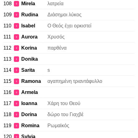
108
Mirela
λατρεία
♀
109
Rudina
Διάσημοι λύκος
♀
110
Isabel
Ο Θεός έχει ορκιστεί
♀
111
Aurora
Χρυσός
♀
112
Korina
παρθένα
♀
113
Donika
♀
114
Sarita
s
♀
115
Ramona
αγαπημένη τριαντάφυλλο
♀
116
Armela
♀
117
Ioanna
Χάρη του Θεού
♀
118
Dorina
δώρο του Γιαχβέ
♀
119
Romina
Ρωμαϊκός
♀
120
Sylvia
♀