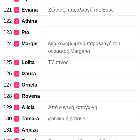
121
Eviana
Ζώντας. παραλλαγή της Εύας
♀
122
Athina
♀
123
Ρια
♀
124
Margie
Μια κολοβωμένη παραλλαγή του
♀
ονόματος Margaret
125
Lolita
Έξυπνος
♀
126
Izaura
♀
127
Ornela
♀
128
Rovena
♀
129
Alicia
Από ευγενή καταγωγή
♀
130
Tamara
φοίνικα ή βότανο
♀
131
Anjeza
♀