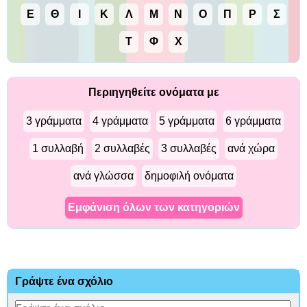
Ε
Θ
Ι
Κ
Λ
Μ
Ν
Ο
Π
Ρ
Σ
Τ
Φ
Χ
Περιηγηθείτε ονόματα με
3 γράμματα
4 γράμματα
5 γράμματα
6 γράμματα
1 συλλαβή
2 συλλαβές
3 συλλαβές
ανά χώρα
ανά γλώσσα
δημοφιλή ονόματα
Εμφάνιση όλων των κατηγοριών
Γράψτε ένα σχόλιο