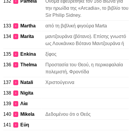
132
Pamela
Όνομα εφευρέθηκε τον 16ο αιώνα για
♀
την ηρωίδα της «Arcadia», το βιβλίο του
Sir Philip Sidney.
133
Martha
από τη βιβλική φιγούρα Marta
♀
134
Marita
μαντζουράνα (βότανο). Επίσης γνωστό
♀
ως Λουκάνικο Βότανο Μαντζουράνα ή
135
Enkina
ξίφος
♀
136
Thelma
Προστασία του Θεού, η περικεφαλαία
♀
πολεμιστή, Φροντίδα
137
Natali
Χριστούγεννα
♀
138
Nigita
♀
139
Λία
♀
140
Mikela
Δεδομένου ότι ο Θεός
♀
141
Εύη
♀