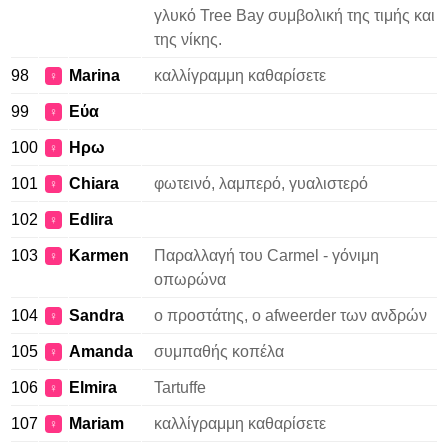
γλυκό Tree Bay συμβολική της τιμής και
της νίκης.
98
Marina
καλλίγραμμη καθαρίσετε
♀
99
Εύα
♀
100
Ηρω
♀
101
Chiara
φωτεινό, λαμπερό, γυαλιστερό
♀
102
Edlira
♀
103
Karmen
Παραλλαγή του Carmel - γόνιμη
♀
οπωρώνα
104
Sandra
ο προστάτης, ο afweerder των ανδρών
♀
105
Amanda
συμπαθής κοπέλα
♀
106
Elmira
Tartuffe
♀
107
Mariam
καλλίγραμμη καθαρίσετε
♀