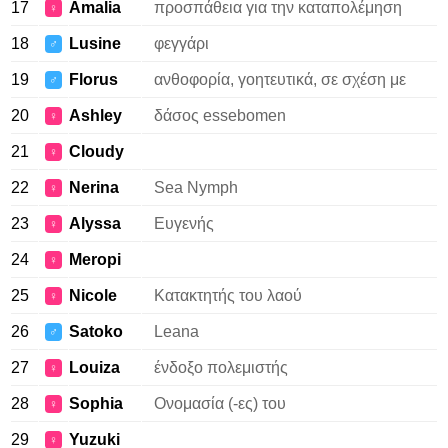
17
Amalia
προσπάθεια για την καταπολέμηση
♀
18
Lusine
φεγγάρι
♂
19
Florus
ανθοφορία, γοητευτικά, σε σχέση με
♂
20
Ashley
δάσος essebomen
♀
21
Cloudy
♀
22
Nerina
Sea Nymph
♀
23
Alyssa
Ευγενής
♀
24
Meropi
♀
25
Nicole
Κατακτητής του λαού
♀
26
Satoko
Leana
♂
27
Louiza
ένδοξο πολεμιστής
♀
28
Sophia
Ονομασία (-ες) του
♀
29
Yuzuki
♀