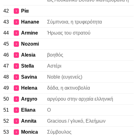
42
Ρία
♀
43
Hanane
Σύμπνοια, η τρυφερότητα
♀
44
Armine
Ήρωας του στρατού
♀
45
Nozomi
♀
46
Alesia
βοηθός
♀
47
Stella
Αστέρι
♀
48
Savina
Noble (ευγενείς)
♀
49
Helena
δάδα, η ακτινοβολία
♀
50
Argyro
αργύρου στην αρχαία ελληνική
♀
51
Eliana
Ο
♀
52
Annita
Gracious / γλυκό, Ελεήμων
♀
53
Monica
Σύμβουλος
♀