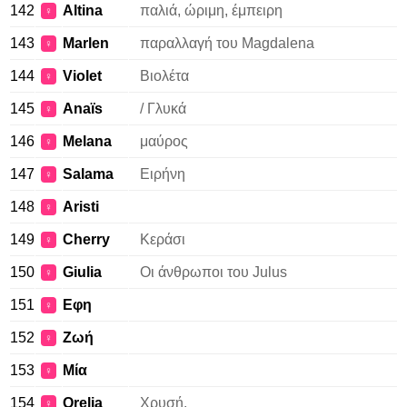
142
Altina
παλιά, ώριμη, έμπειρη
♀
143
Marlen
παραλλαγή του Magdalena
♀
144
Violet
Βιολέτα
♀
145
Anaïs
/ Γλυκά
♀
146
Melana
μαύρος
♀
147
Salama
Ειρήνη
♀
148
Aristi
♀
149
Cherry
Κεράσι
♀
150
Giulia
Οι άνθρωποι του Julus
♀
151
Εφη
♀
152
Ζωή
♀
153
Μία
♀
154
Orelia
Χρυσή.
♀