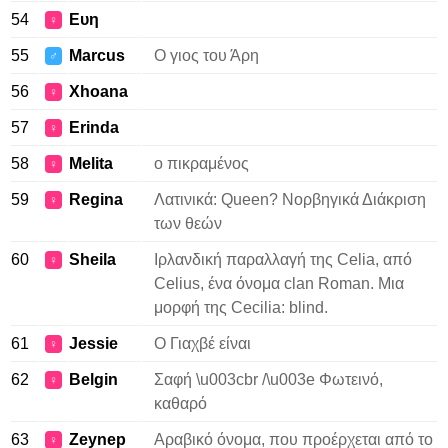
54
Ευη
♀
55
Marcus
Ο γιος του Άρη
♂
56
Xhoana
♀
57
Erinda
♀
58
Melita
ο πικραμένος
♀
59
Regina
Λατινικά: Queen? Νορβηγικά Διάκριση
♀
των θεών
60
Sheila
Ιρλανδική παραλλαγή της Celia, από
♀
Celius, ένα όνομα clan Roman. Μια
μορφή της Cecilia: blind.
61
Jessie
Ο Γιαχβέ είναι
♀
62
Belgin
Σαφή \u003cbr /\u003e Φωτεινό,
♀
καθαρό
63
Zeynep
Αραβικό όνομα, που προέρχεται από το
♀