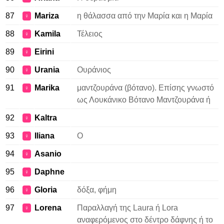
87
Mariza
η θάλασσα από την Μαρία και η Μαρία
♀
88
Kamila
Τέλειος
♀
89
Eirini
♀
90
Urania
Ουράνιος
♀
91
Marika
μαντζουράνα (βότανο). Επίσης γνωστό
♀
ως Λουκάνικο Βότανο Μαντζουράνα ή
92
Kaltra
♀
93
Iliana
Ο
♀
94
Asanio
♀
95
Daphne
♀
96
Gloria
δόξα, φήμη
♀
97
Lorena
Παραλλαγή της Laura ή Lora
♀
αναφερόμενος στο δέντρο δάφνης ή το