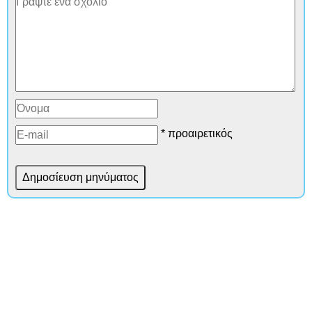
* προαιρετικός