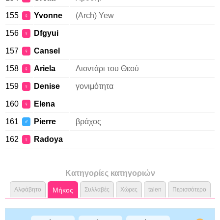
155
Yvonne
(Arch) Yew
♀
156
Dfgyui
♀
157
Cansel
♀
158
Ariela
Λιοντάρι του Θεού
♀
159
Denise
γονιμότητα
♀
160
Εlena
♀
161
Pierre
βράχος
♂
162
Radoya
♀
Κατηγορίες κατηγοριών
Αλφάβητο
Μήκος
Συλλαβές
Χώρες
talen
Περισσότερο