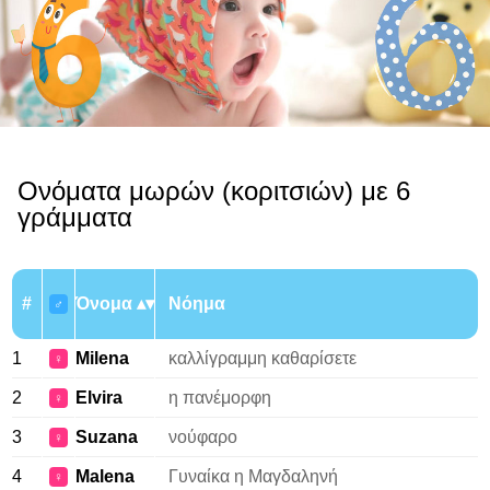
Ονόματα μωρών (κοριτσιών) με 6
γράμματα
#
Όνομα
Νόημα
♂
1
Milena
καλλίγραμμη καθαρίσετε
♀
2
Elvira
η πανέμορφη
♀
3
Suzana
νούφαρο
♀
4
Malena
Γυναίκα η Μαγδαληνή
♀