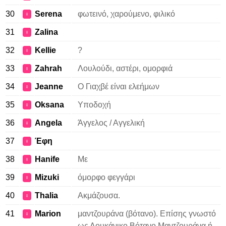
30
Serena
φωτεινό, χαρούμενο, φιλικό
♀
31
Zalina
♀
32
Kellie
?
♀
33
Zahrah
Λουλούδι, αστέρι, ομορφιά
♀
34
Jeanne
Ο Γιαχβέ είναι ελεήμων
♀
35
Oksana
Υποδοχή
♀
36
Angela
Άγγελος / Αγγελική
♀
37
Έφη
♀
38
Hanife
Με
♀
39
Mizuki
όμορφο φεγγάρι
♀
40
Thalia
Ακμάζουσα.
♀
41
Marion
μαντζουράνα (βότανο). Επίσης γνωστό
♀
ως Λουκάνικο Βότανο Μαντζουράνα ή