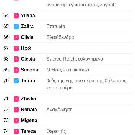
όνομα της εγκατάστασης zaynab
64
Yliena
♀
65
Zafira
Επιτυχία
♂
66
Olivia
Ελαιόδενδρο
♀
67
Ηρώ
♀
68
Olesia
Sacred Reich, ευλογημένο
♀
69
Simona
Ο Θεός έχει ακούσει
♀
70
Tehuti
θεός της γης, του αέρα, της θάλασσας
♂
και του αέρα
71
Zhivka
♀
72
Renata
Αναγέννηση
♀
73
Migena
♀
74
Tereza
Θεριστής
♀