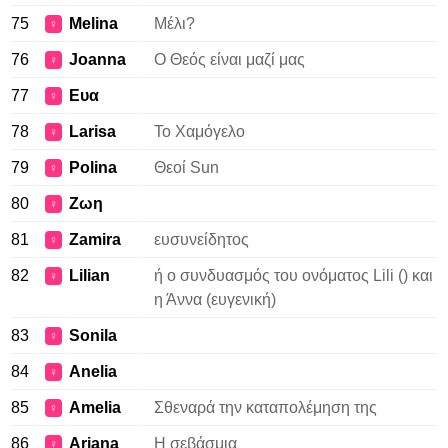
75
Melina
Μέλι?
♀
76
Joanna
Ο Θεός είναι μαζί μας
♀
77
Ευα
♀
78
Larisa
Το Χαμόγελο
♀
79
Polina
Θεοί Sun
♀
80
Ζωη
♀
81
Zamira
ευσυνείδητος
♀
82
Lilian
ή ο συνδυασμός του ονόματος Lili () και
♀
η Άννα (ευγενική)
83
Sonila
♀
84
Anelia
♀
85
Amelia
Σθεναρά την καταπολέμηση της
♀
86
Ariana
Η σεβάσμια
♀