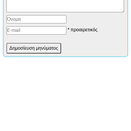
* προαιρετικός