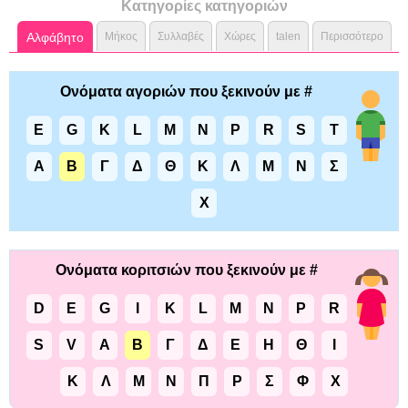
Κατηγορίες κατηγοριών
Αλφάβητο
Μήκος
Συλλαβές
Χώρες
talen
Περισσότερο
Ονόματα αγοριών που ξεκινούν με #
E
G
K
L
M
N
P
R
S
T
Α
Β
Γ
Δ
Θ
Κ
Λ
Μ
Ν
Σ
Χ
Ονόματα κοριτσιών που ξεκινούν με #
D
E
G
I
K
L
M
N
P
R
S
V
Α
Β
Γ
Δ
Ε
Η
Θ
Ι
Κ
Λ
Μ
Ν
Π
Ρ
Σ
Φ
Χ