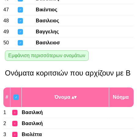
47
Βικέντιος
♂
48
Βασιλειος
♂
49
Βαγγελης
♂
50
Βασιλειοσ
♂
Εμφάνιση περισσότερων ονομάτων
Ονόματα κοριτσιών που αρχίζουν με Β
#
Όνομα
Νόημα
♂
1
Βασιλική
♀
2
Βασιλική
♀
3
Βιολέττα
♀