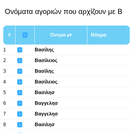
Ονόματα αγοριών που αρχίζουν με Β
#
Όνομα
Νόημα
♂
1
Βασίλης
♂
2
Βασίλειος
♂
3
Βασίλης
♂
4
Βασίλειος
♂
5
Βασιλησ
♂
6
Βαγγελησ
♂
7
Βαγγελησ
♂
8
Βασιλησ
♂