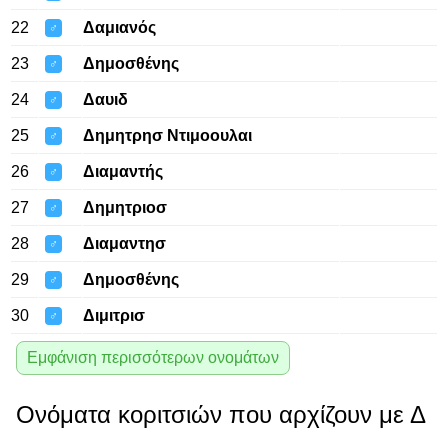
22
Δαμιανός
♂
23
Δημοσθένης
♂
24
Δαυιδ
♂
25
Δημητρησ Ντιμοουλαι
♂
26
Διαμαντής
♂
27
Δημητριοσ
♂
28
Διαμαντησ
♂
29
Δημοσθένης
♂
30
Διμιτρισ
♂
Εμφάνιση περισσότερων ονομάτων
Ονόματα κοριτσιών που αρχίζουν με Δ