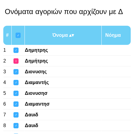
Ονόματα αγοριών που αρχίζουν με Δ
#
Όνομα
Νόημα
♂
1
Δημητρης
♂
2
Δημήτρης
♀
3
Διονυσης
♂
4
Διαμαντής
♂
5
Διονυσησ
♂
6
Διαμαντησ
♂
7
Δαυιδ
♂
8
Δαυιδ
♂