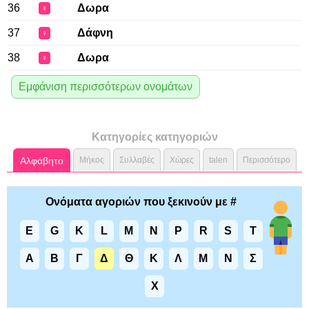
36
Δωρα
♀
37
Δάφνη
♀
38
Δωρα
♀
Εμφάνιση περισσότερων ονομάτων
Κατηγορίες κατηγοριών
Αλφάβητο
Μήκος
Συλλαβές
Χώρες
talen
Περισσότερο
Ονόματα αγοριών που ξεκινούν με #
E
G
K
L
M
N
P
R
S
T
Α
Β
Γ
Δ
Θ
Κ
Λ
Μ
Ν
Σ
Χ