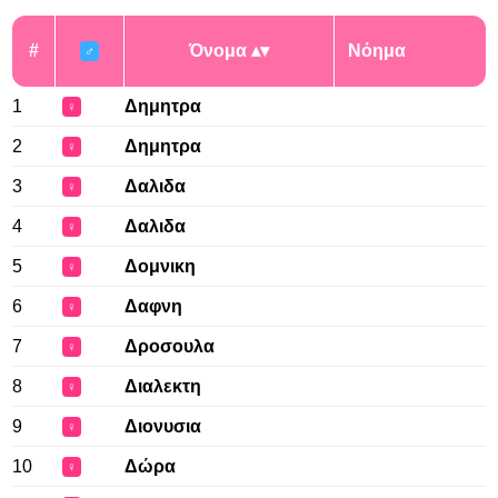
#
Όνομα
Νόημα
♂
1
Δημητρα
♀
2
Δημητρα
♀
3
Δαλιδα
♀
4
Δαλιδα
♀
5
Δομνικη
♀
6
Δαφνη
♀
7
Δροσουλα
♀
8
Διαλεκτη
♀
9
Διονυσια
♀
10
Δώρα
♀