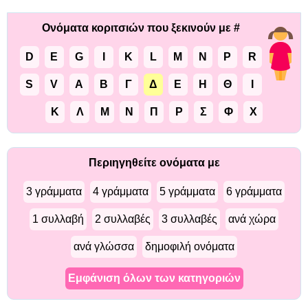
Ονόματα κοριτσιών που ξεκινούν με #
D
E
G
I
K
L
M
N
P
R
S
V
Α
Β
Γ
Δ
Ε
Η
Θ
Ι
Κ
Λ
Μ
Ν
Π
Ρ
Σ
Φ
Χ
Περιηγηθείτε ονόματα με
3 γράμματα
4 γράμματα
5 γράμματα
6 γράμματα
1 συλλαβή
2 συλλαβές
3 συλλαβές
ανά χώρα
ανά γλώσσα
δημοφιλή ονόματα
Εμφάνιση όλων των κατηγοριών