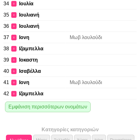
34
Ιουλία
♀
35
Ιουλιανή
♀
36
Ιουλιανή
♀
37
Ιονη
Μωβ λουλούδι
♀
38
Ιζαμπελλα
♀
39
Ιοκαστη
♀
40
Ισαβέλλα
♀
41
Ιονη
Μωβ λουλούδι
♀
42
Ιζαμπελλα
♀
Εμφάνιση περισσότερων ονομάτων
Κατηγορίες κατηγοριών