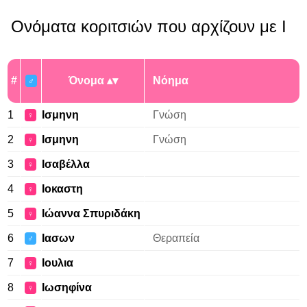
Ονόματα κοριτσιών που αρχίζουν με Ι
#
Όνομα
Νόημα
♂
1
Ισμηνη
Γνώση
♀
2
Ισμηνη
Γνώση
♀
3
Ισαβέλλα
♀
4
Ιοκαστη
♀
5
Ιώαννα Σπυριδάκη
♀
6
Ιασων
Θεραπεία
♂
7
Ιουλια
♀
8
Ιωσηφίνα
♀