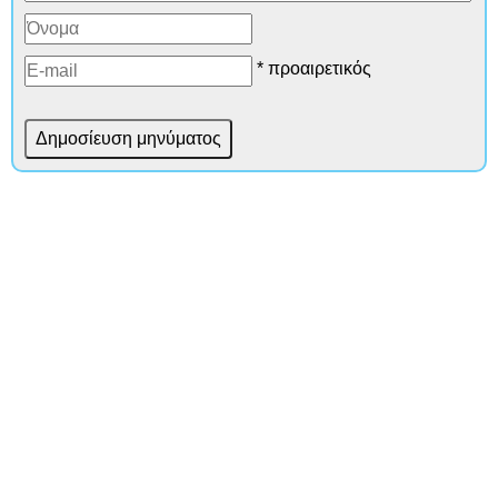
* προαιρετικός