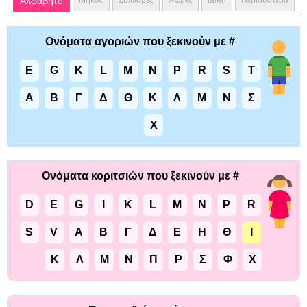
Αλφάβητο
Μήκος
Συλλαβές
Χώρες
talen
Περισσότερο
Ονόματα αγοριών που ξεκινούν με #
E
G
K
L
M
N
P
R
S
T
Α
Β
Γ
Δ
Θ
Κ
Λ
Μ
Ν
Σ
Χ
Ονόματα κοριτσιών που ξεκινούν με #
D
E
G
I
K
L
M
N
P
R
S
V
Α
Β
Γ
Δ
Ε
Η
Θ
Ι
Κ
Λ
Μ
Ν
Π
Ρ
Σ
Φ
Χ