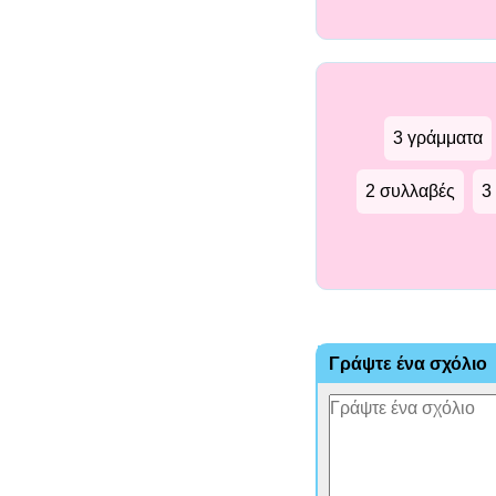
3 γράμματα
2 συλλαβές
3
Γράψτε ένα σχόλιο