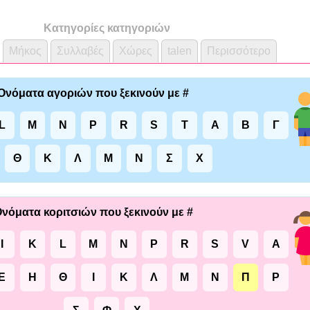
Κατηγορίες κατηγοριών
Μήκος
Συλλαβές
Χώρες
talen
Περισσότερο
Ονόματα αγοριών που ξεκινούν με #
L
M
N
P
R
S
T
Α
Β
Γ
Θ
Κ
Λ
Μ
Ν
Σ
Χ
νόματα κοριτσιών που ξεκινούν με #
I
K
L
M
N
P
R
S
V
Α
Ε
Η
Θ
Ι
Κ
Λ
Μ
Ν
Π
Ρ