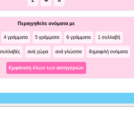
Σ
Φ
Χ
Περιηγηθείτε ονόματα με
4 γράμματα
5 γράμματα
6 γράμματα
1 συλλαβή
 συλλαβές
ανά χώρα
ανά γλώσσα
δημοφιλή ονόματα
Εμφάνιση όλων των κατηγοριών