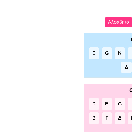
Αλφάβητο
E
G
K
Δ
Ο
D
E
G
Β
Γ
Δ