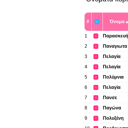
#
Όνομα
♂
1
Παρασκευ
♀
2
Παναγιωτα
♀
3
Πελαγία
♀
4
Πελαγία
♀
5
Πολύμνια
♀
6
Πελαγία
♀
7
Πανσε
♀
8
Παγώνα
♀
9
Πολυξένη
♀