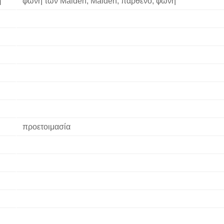
η
φωνή των Maiden, Maiden, παρθένο, φωνή
η
προετοιμασία