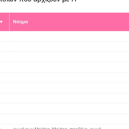
Νόημα
ή