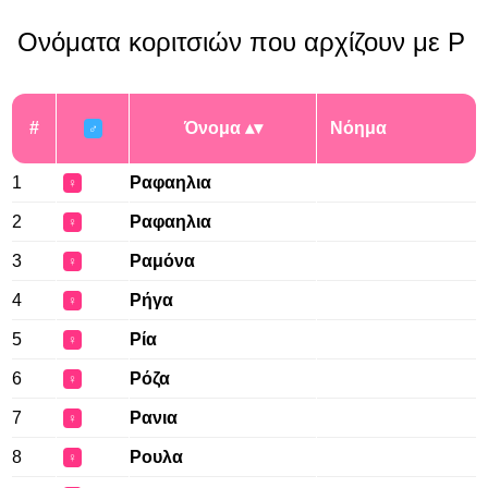
Ονόματα κοριτσιών που αρχίζουν με Ρ
#
Όνομα
Νόημα
♂
1
Ραφαηλια
♀
2
Ραφαηλια
♀
3
Ραμόνα
♀
4
Ρήγα
♀
5
Ρία
♀
6
Ρόζα
♀
7
Ρανια
♀
8
Ρουλα
♀