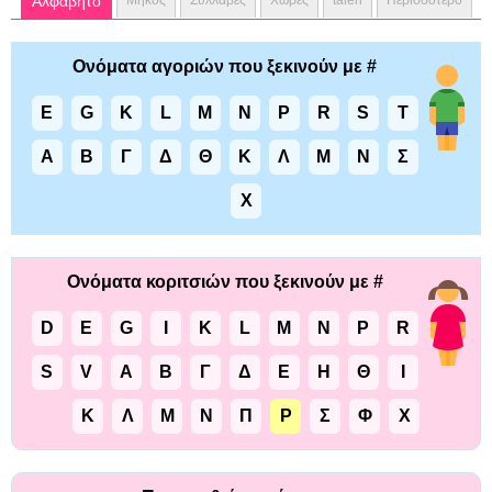
Αλφάβητο
Μήκος
Συλλαβές
Χώρες
talen
Περισσότερο
Ονόματα αγοριών που ξεκινούν με #
E
G
K
L
M
N
P
R
S
T
Α
Β
Γ
Δ
Θ
Κ
Λ
Μ
Ν
Σ
Χ
Ονόματα κοριτσιών που ξεκινούν με #
D
E
G
I
K
L
M
N
P
R
S
V
Α
Β
Γ
Δ
Ε
Η
Θ
Ι
Κ
Λ
Μ
Ν
Π
Ρ
Σ
Φ
Χ