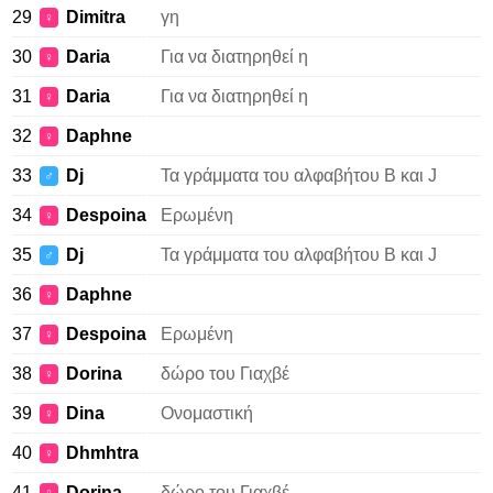
29
Dimitra
γη
♀
30
Daria
Για να διατηρηθεί η
♀
31
Daria
Για να διατηρηθεί η
♀
32
Daphne
♀
33
Dj
Τα γράμματα του αλφαβήτου Β και J
♂
34
Despoina
Ερωμένη
♀
35
Dj
Τα γράμματα του αλφαβήτου Β και J
♂
36
Daphne
♀
37
Despoina
Ερωμένη
♀
38
Dorina
δώρο του Γιαχβέ
♀
39
Dina
Ονομαστική
♀
40
Dhmhtra
♀
41
Dorina
δώρο του Γιαχβέ