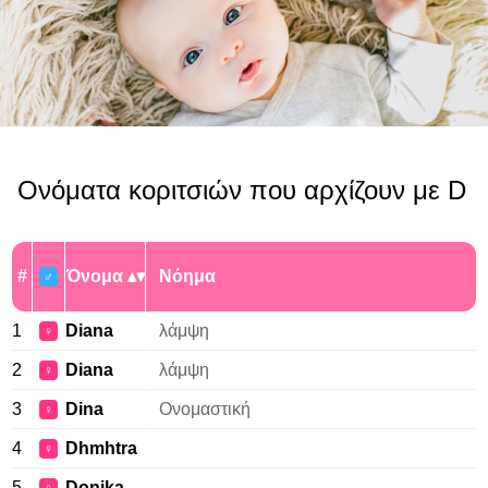
Ονόματα κοριτσιών που αρχίζουν με D
#
Όνομα
Νόημα
♂
1
Diana
λάμψη
♀
2
Diana
λάμψη
♀
3
Dina
Ονομαστική
♀
4
Dhmhtra
♀
5
Donika