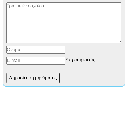
* προαιρετικός