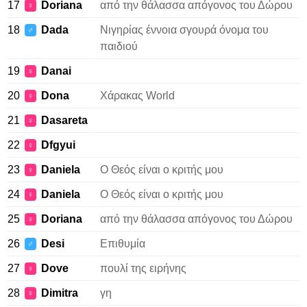
17
Doriana
από την θάλασσα απόγονος του Δώρου
♀
18
Dada
Νιγηρίας έννοια σγουρά όνομα του
♂
παιδιού
19
Danai
♀
20
Dona
Χάρακας World
♀
21
Dasareta
♀
22
Dfgyui
♀
23
Daniela
Ο Θεός είναι ο κριτής μου
♀
24
Daniela
Ο Θεός είναι ο κριτής μου
♀
25
Doriana
από την θάλασσα απόγονος του Δώρου
♀
26
Desi
Επιθυμία
♂
27
Dove
πουλί της ειρήνης
♀
28
Dimitra
γη
♀