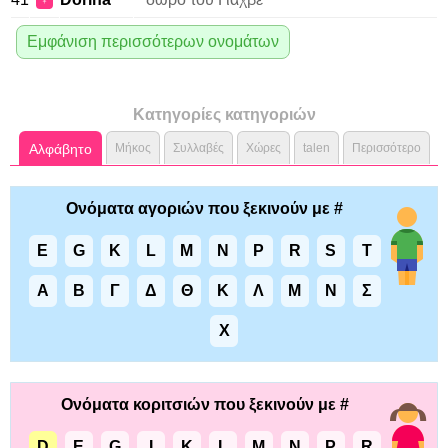
♀
Εμφάνιση περισσότερων ονομάτων
Κατηγορίες κατηγοριών
Αλφάβητο
Μήκος
Συλλαβές
Χώρες
talen
Περισσότερο
Ονόματα αγοριών που ξεκινούν με #
E
G
K
L
M
N
P
R
S
T
Α
Β
Γ
Δ
Θ
Κ
Λ
Μ
Ν
Σ
Χ
Ονόματα κοριτσιών που ξεκινούν με #
D
E
G
I
K
L
M
N
P
R