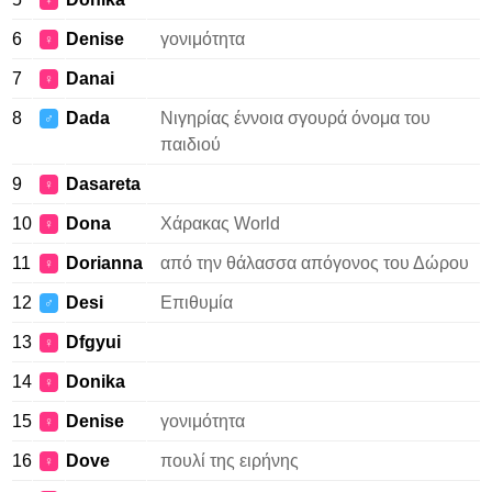
♀
6
Denise
γονιμότητα
♀
7
Danai
♀
8
Dada
Νιγηρίας έννοια σγουρά όνομα του
♂
παιδιού
9
Dasareta
♀
10
Dona
Χάρακας World
♀
11
Dorianna
από την θάλασσα απόγονος του Δώρου
♀
12
Desi
Επιθυμία
♂
13
Dfgyui
♀
14
Donika
♀
15
Denise
γονιμότητα
♀
16
Dove
πουλί της ειρήνης
♀