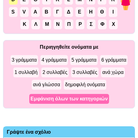
S
V
Α
Β
Γ
Δ
Ε
Η
Θ
Ι
Κ
Λ
Μ
Ν
Π
Ρ
Σ
Φ
Χ
Περιηγηθείτε ονόματα με
3 γράμματα
4 γράμματα
5 γράμματα
6 γράμματα
1 συλλαβή
2 συλλαβές
3 συλλαβές
ανά χώρα
ανά γλώσσα
δημοφιλή ονόματα
Εμφάνιση όλων των κατηγοριών
Γράψτε ένα σχόλιο