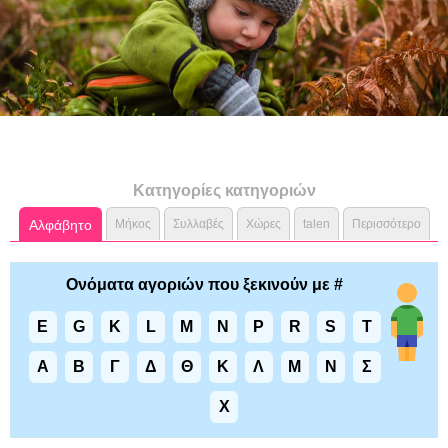
Κατηγορίες κατηγοριών
Αλφάβητο
Μήκος
Συλλαβές
Χώρες
talen
Περισσότερο
Ονόματα αγοριών που ξεκινούν με #
E
G
K
L
M
N
P
R
S
T
Α
Β
Γ
Δ
Θ
Κ
Λ
Μ
Ν
Σ
Χ