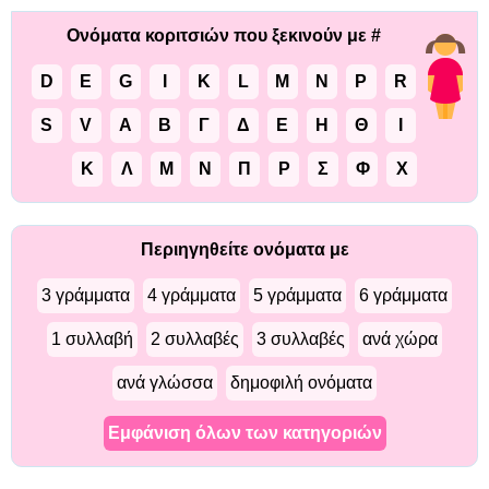
Ονόματα κοριτσιών που ξεκινούν με #
D
E
G
I
K
L
M
N
P
R
S
V
Α
Β
Γ
Δ
Ε
Η
Θ
Ι
Κ
Λ
Μ
Ν
Π
Ρ
Σ
Φ
Χ
Περιηγηθείτε ονόματα με
3 γράμματα
4 γράμματα
5 γράμματα
6 γράμματα
1 συλλαβή
2 συλλαβές
3 συλλαβές
ανά χώρα
ανά γλώσσα
δημοφιλή ονόματα
Εμφάνιση όλων των κατηγοριών