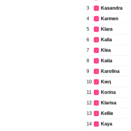
3
Kasandra
♀
4
Karmen
♀
5
Klara
♀
6
Kalia
♀
7
Klea
♀
8
Katia
♀
9
Karolina
♀
10
Kικη
♀
11
Korina
♀
12
Klarisa
♀
13
Kellie
♀
14
Kaya
♀