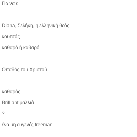
Για να ε
Diana, Σελήνη, η ελληνική θεός
κουτσός
καθαρό ή καθαρό
Οπαδός του Χριστού
καθαρός
Brilliant μαλλιά
?
ένα μη ευγενές freeman