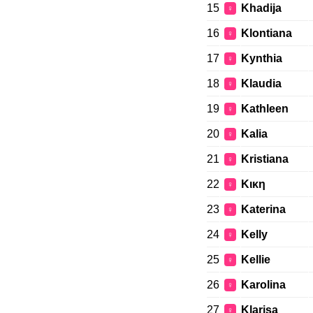
15
Khadija
♀
16
Klontiana
♀
17
Kynthia
♀
18
Klaudia
♀
19
Kathleen
♀
20
Kalia
♀
21
Kristiana
♀
22
Kικη
♀
23
Katerina
♀
24
Kelly
♀
25
Kellie
♀
26
Karolina
♀
27
Klarisa
♀