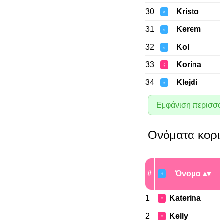
30
Kristo
♂
31
Kerem
♂
32
Kol
♂
33
Korina
♀
34
Klejdi
♂
Εμφάνιση περισσ
Ονόματα κορι
#
Όνομα
♂
1
Katerina
♀
2
Kelly
♀