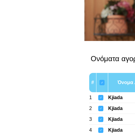
Ονόματα αγορ
#
Όνομα
♂
1
Kjiada
♂
2
Kjiada
♂
3
Kjiada
♂
4
Kjiada
♂