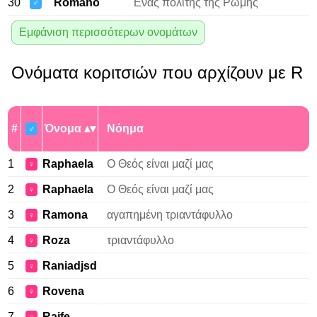
30
Romano
Ένας πολίτης της Ρώμης
♂
Εμφάνιση περισσότερων ονομάτων
Ονόματα κοριτσιών που αρχίζουν με R
#
Όνομα
Νόημα
♂
1
Raphaela
Ο Θεός είναι μαζί μας
♀
2
Raphaela
Ο Θεός είναι μαζί μας
♀
3
Ramona
αγαπημένη τριαντάφυλλο
♀
4
Roza
τριαντάφυλλο
♀
5
Raniadjsd
♀
6
Rovena
♀
7
Raife