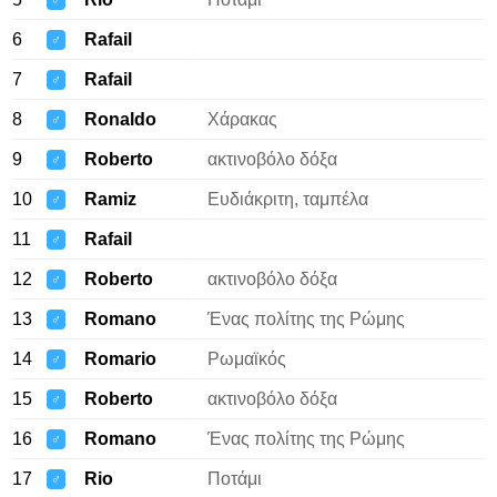
♂
6
Rafail
♂
7
Rafail
♂
8
Ronaldo
Χάρακας
♂
9
Roberto
ακτινοβόλο δόξα
♂
10
Ramiz
Ευδιάκριτη, ταμπέλα
♂
11
Rafail
♂
12
Roberto
ακτινοβόλο δόξα
♂
13
Romano
Ένας πολίτης της Ρώμης
♂
14
Romario
Ρωμαϊκός
♂
15
Roberto
ακτινοβόλο δόξα
♂
16
Romano
Ένας πολίτης της Ρώμης
♂
17
Rio
Ποτάμι
♂