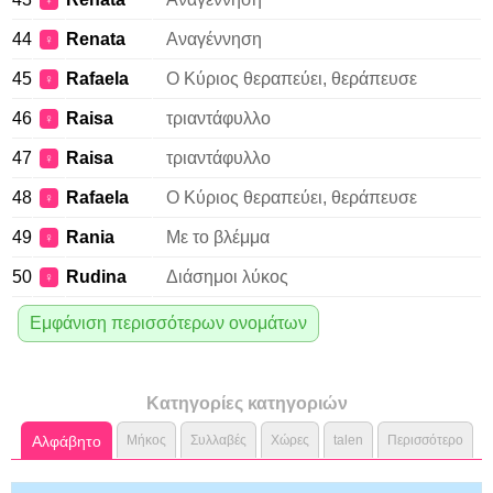
♀
44
Renata
Αναγέννηση
♀
45
Rafaela
Ο Κύριος θεραπεύει, θεράπευσε
♀
46
Raisa
τριαντάφυλλο
♀
47
Raisa
τριαντάφυλλο
♀
48
Rafaela
Ο Κύριος θεραπεύει, θεράπευσε
♀
49
Rania
Με το βλέμμα
♀
50
Rudina
Διάσημοι λύκος
♀
Εμφάνιση περισσότερων ονομάτων
Κατηγορίες κατηγοριών
Αλφάβητο
Μήκος
Συλλαβές
Χώρες
talen
Περισσότερο