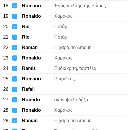
18
Romano
Ένας πολίτης της Ρώμης
♂
19
Ronaldo
Χάρακας
♂
20
Rio
Ποτάμι
♂
21
Rio
Ποτάμι
♂
22
Raman
Η χαρά, το Amour
♂
23
Ronaldo
Χάρακας
♂
24
Ramiz
Ευδιάκριτη, ταμπέλα
♂
25
Romario
Ρωμαϊκός
♂
26
Rafail
♂
27
Roberto
ακτινοβόλο δόξα
♂
28
Ronaldo
Χάρακας
♂
29
Raman
Η χαρά, το Amour
♂