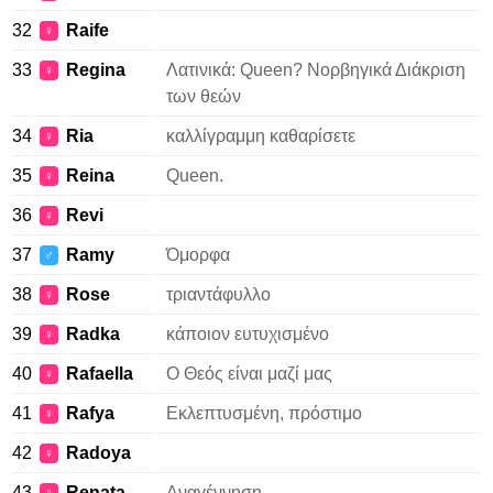
32
Raife
♀
33
Regina
Λατινικά: Queen? Νορβηγικά Διάκριση
♀
των θεών
34
Ria
καλλίγραμμη καθαρίσετε
♀
35
Reina
Queen.
♀
36
Revi
♀
37
Ramy
Όμορφα
♂
38
Rose
τριαντάφυλλο
♀
39
Radka
κάποιον ευτυχισμένο
♀
40
Rafaella
Ο Θεός είναι μαζί μας
♀
41
Rafya
Εκλεπτυσμένη, πρόστιμο
♀
42
Radoya
♀
43
Renata
Αναγέννηση