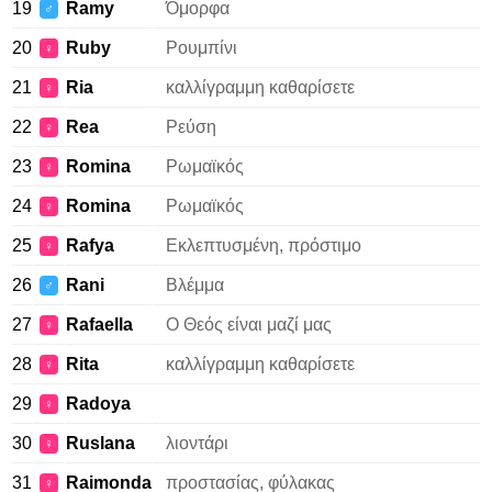
19
Ramy
Όμορφα
♂
20
Ruby
Ρουμπίνι
♀
21
Ria
καλλίγραμμη καθαρίσετε
♀
22
Rea
Ρεύση
♀
23
Romina
Ρωμαϊκός
♀
24
Romina
Ρωμαϊκός
♀
25
Rafya
Εκλεπτυσμένη, πρόστιμο
♀
26
Rani
Βλέμμα
♂
27
Rafaella
Ο Θεός είναι μαζί μας
♀
28
Rita
καλλίγραμμη καθαρίσετε
♀
29
Radoya
♀
30
Ruslana
λιοντάρι
♀
31
Raimonda
προστασίας, φύλακας
♀