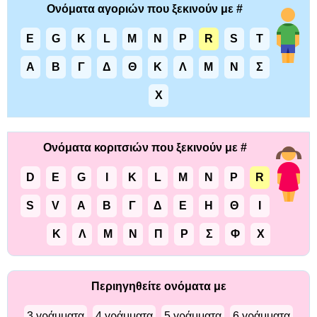
Ονόματα αγοριών που ξεκινούν με #
E
G
K
L
M
N
P
R
S
T
Α
Β
Γ
Δ
Θ
Κ
Λ
Μ
Ν
Σ
Χ
Ονόματα κοριτσιών που ξεκινούν με #
D
E
G
I
K
L
M
N
P
R
S
V
Α
Β
Γ
Δ
Ε
Η
Θ
Ι
Κ
Λ
Μ
Ν
Π
Ρ
Σ
Φ
Χ
Περιηγηθείτε ονόματα με
3 γράμματα
4 γράμματα
5 γράμματα
6 γράμματα