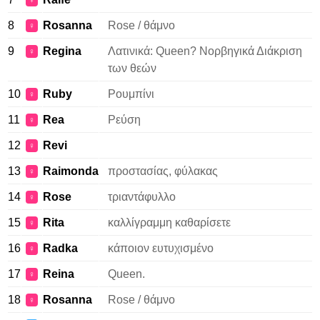
♀
8
Rosanna
Rose / θάμνο
♀
9
Regina
Λατινικά: Queen? Νορβηγικά Διάκριση
♀
των θεών
10
Ruby
Ρουμπίνι
♀
11
Rea
Ρεύση
♀
12
Revi
♀
13
Raimonda
προστασίας, φύλακας
♀
14
Rose
τριαντάφυλλο
♀
15
Rita
καλλίγραμμη καθαρίσετε
♀
16
Radka
κάποιον ευτυχισμένο
♀
17
Reina
Queen.
♀
18
Rosanna
Rose / θάμνο
♀