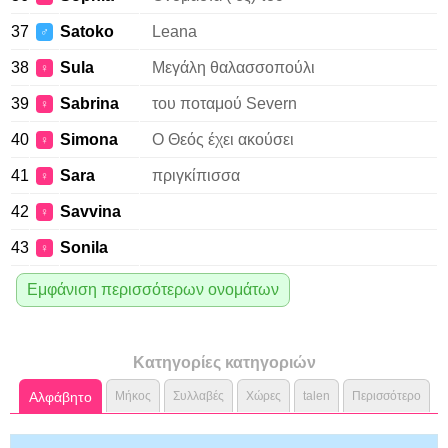
37
Satoko
Leana
♂
38
Sula
Μεγάλη θαλασσοπούλι
♀
39
Sabrina
του ποταμού Severn
♀
40
Simona
Ο Θεός έχει ακούσει
♀
41
Sara
πριγκίπισσα
♀
42
Savvina
♀
43
Sonila
♀
Εμφάνιση περισσότερων ονομάτων
Κατηγορίες κατηγοριών
Αλφάβητο
Μήκος
Συλλαβές
Χώρες
talen
Περισσότερο