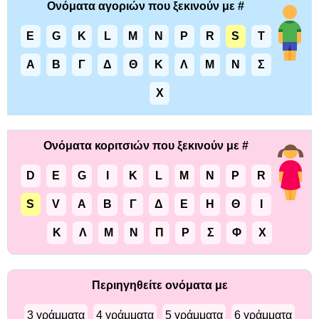
Ονόματα αγοριών που ξεκινούν με #
E
G
K
L
M
N
P
R
S
T
Α
Β
Γ
Δ
Θ
Κ
Λ
Μ
Ν
Σ
Χ
Ονόματα κοριτσιών που ξεκινούν με #
D
E
G
I
K
L
M
N
P
R
S
V
Α
Β
Γ
Δ
Ε
Η
Θ
Ι
Κ
Λ
Μ
Ν
Π
Ρ
Σ
Φ
Χ
Περιηγηθείτε ονόματα με
3 γράμματα
4 γράμματα
5 γράμματα
6 γράμματα