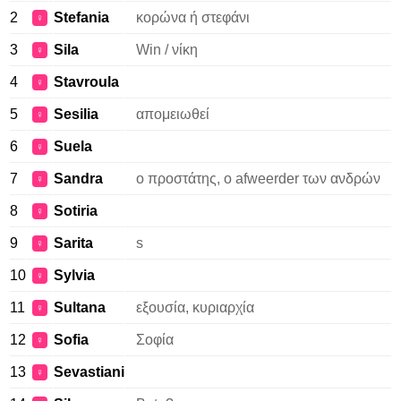
2
Stefania
κορώνα ή στεφάνι
♀
3
Sila
Win / νίκη
♀
4
Stavroula
♀
5
Sesilia
απομειωθεί
♀
6
Suela
♀
7
Sandra
ο προστάτης, ο afweerder των ανδρών
♀
8
Sotiria
♀
9
Sarita
s
♀
10
Sylvia
♀
11
Sultana
εξουσία, κυριαρχία
♀
12
Sofia
Σοφία
♀
13
Sevastiani
♀