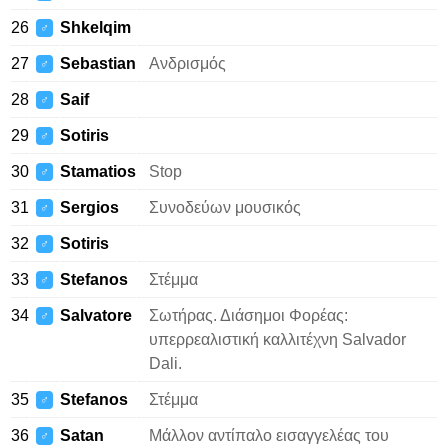
26
Shkelqim
♂
27
Sebastian
Ανδρισμός
♂
28
Saif
♂
29
Sotiris
♂
30
Stamatios
Stop
♂
31
Sergios
Συνοδεύων μουσικός
♂
32
Sotiris
♂
33
Stefanos
Στέμμα
♂
34
Salvatore
Σωτήρας. Διάσημοι Φορέας:
♂
υπερρεαλιστική καλλιτέχνη Salvador
Dali.
35
Stefanos
Στέμμα
♂
36
Satan
Μάλλον αντίπαλο εισαγγελέας του
♂