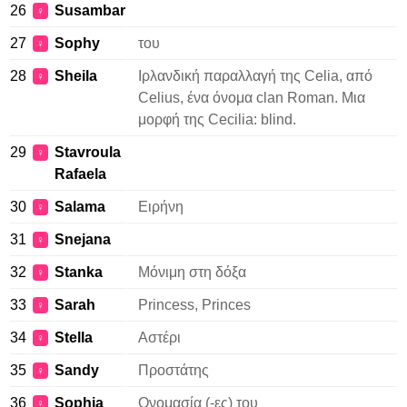
26
Susambar
♀
27
Sophy
του
♀
28
Sheila
Ιρλανδική παραλλαγή της Celia, από
♀
Celius, ένα όνομα clan Roman. Μια
μορφή της Cecilia: blind.
29
Stavroula
♀
Rafaela
30
Salama
Ειρήνη
♀
31
Snejana
♀
32
Stanka
Μόνιμη στη δόξα
♀
33
Sarah
Princess, Princes
♀
34
Stella
Αστέρι
♀
35
Sandy
Προστάτης
♀
36
Sophia
Ονομασία (-ες) του
♀