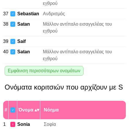
εχθρού
37
Sebastian
Ανδρισμός
♂
38
Satan
Μάλλον αντίπαλο εισαγγελέας του
♂
εχθρού
39
Saif
♂
40
Satan
Μάλλον αντίπαλο εισαγγελέας του
♂
εχθρού
Εμφάνιση περισσότερων ονομάτων
Ονόματα κοριτσιών που αρχίζουν με S
#
Όνομα
Νόημα
♂
1
Sonia
Σοφία
♀