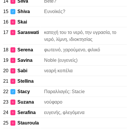
14
Silva
Bete?
♀
15
Shiva
Ευνοϊκές?
♂
16
Skai
♀
17
Saraswati
κατοχή του το νερό, την υγρασία, το
♀
νερό, λίμνη, ιδιοκτησίας
18
Serena
φωτεινό, χαρούμενο, φιλικό
♀
19
Savina
Noble (ευγενείς)
♀
20
Sabi
νεαρή κοπέλα
♀
21
Stellina
♀
22
Stacy
Παραλλαγές: Stacie
♂
23
Suzana
νούφαρο
♀
24
Serafina
ευγενής, φλεγόμενα
♀
25
Stauroula
♀