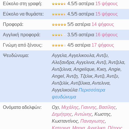
Εύκολο στη γραφή:
4.5/5 αστέρια
15 ψήφους
Εύκολο να θυμάστε:
4.5/5 αστέρια
15 ψήφους
Προφορά:
5/5 αστέρια
14 ψήφους
Αγγλική προφορά:
3.5/5 αστέρια
16 ψήφους
Γνώμη από ξένους:
4/5 αστέρια
17 ψήφους
Ψευδώνυμα:
Αγγελα, Αγγελικουλα, Αντζυ,
Αλεξανδρα, Αγγελινα, Αντζι, Άντζελα,
Αντζελινα, Angelique, Κικη, Angie,
Angel, Άντζη, Τζελικ, Άντζι, Άντζυ,
Αντζελίκ, Αντζέλικα, Αντελινα,
Αγγελικούλα
Περισσότερα
ψευδώνυμα
Ονόματα αδελφών:
Οχι,
Μιχάλης
,
Γιαννης
,
Βασίλης
,
Δημήτρης
,
Αντώνης
, Κωστης,
Κωσταντίνος,
Παναγιωτης
,
Κατερινα
,
Μαρια
,
Αγγελικη
,
Πέτρος
,