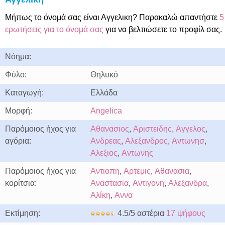
Μήπως το όνομά σας είναι Αγγελικη? Παρακαλώ απαντήστε
5
ερωτήσεις για το όνομά σας
για να βελτιώσετε το προφίλ σας.
Νόημα:
Φύλο:
Θηλυκό
Καταγωγή:
Ελλάδα
Μορφή:
Angelica
Παρόμοιος ήχος για
Αθανασιος
,
Αριστειδης
,
Αγγελος
,
αγόρια:
Ανδρεας
,
Αλεξανδρος
,
Αντωνησ
,
Αλεξιος
,
Αντωνης
Παρόμοιος ήχος για
Αντιοπη
,
Αρτεμις
,
Αθανασια
,
κορίτσια:
Αναστασια
,
Αντιγονη
,
Αλεξανδρα
,
Αλίκη
,
Αννα
Εκτίμηση:
4.5/5 αστέρια
17 ψήφους