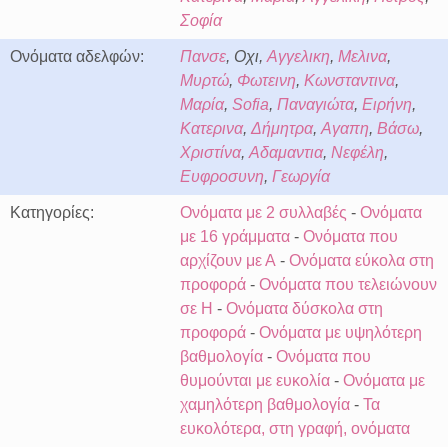
Σοφία
Ονόματα αδελφών:
Πανσε
, Οχι,
Αγγελικη
,
Μελινα
,
Μυρτώ
,
Φωτεινη
,
Κωνσταντινα
,
Μαρία
,
Sofia
,
Παναγιώτα
,
Ειρήνη
,
Κατερινα
,
Δήμητρα
,
Αγαπη
,
Βάσω
,
Χριστίνα
,
Αδαμαντια
,
Νεφέλη
,
Ευφροσυνη
,
Γεωργία
Κατηγορίες:
Ονόματα με 2 συλλαβές
-
Ονόματα
με 16 γράμματα
-
Ονόματα που
αρχίζουν με Α
-
Ονόματα εύκολα στη
προφορά
-
Ονόματα που τελειώνουν
σε Η
-
Ονόματα δύσκολα στη
προφορά
-
Ονόματα με υψηλότερη
βαθμολογία
-
Ονόματα που
θυμούνται με ευκολία
-
Ονόματα με
χαμηλότερη βαθμολογία
-
Τα
ευκολότερα, στη γραφή, ονόματα