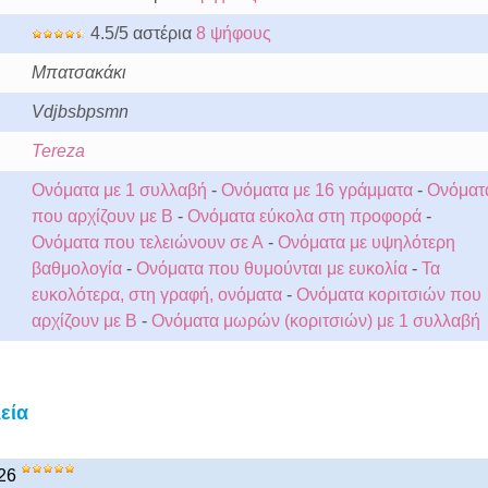
4.5/5 αστέρια
8 ψήφους
Μπατσακάκι
Vdjbsbpsmn
Tereza
Ονόματα με 1 συλλαβή
-
Ονόματα με 16 γράμματα
-
Ονόματ
που αρχίζουν με Β
-
Ονόματα εύκολα στη προφορά
-
Ονόματα που τελειώνουν σε Α
-
Ονόματα με υψηλότερη
βαθμολογία
-
Ονόματα που θυμούνται με ευκολία
-
Τα
ευκολότερα, στη γραφή, ονόματα
-
Ονόματα κοριτσιών που
αρχίζουν με Β
-
Ονόματα μωρών (κοριτσιών) με 1 συλλαβή
εία
-26