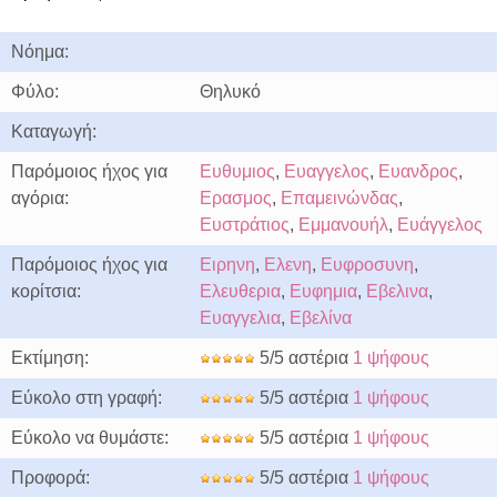
Νόημα:
Φύλο:
Θηλυκό
Καταγωγή:
Παρόμοιος ήχος για
Ευθυμιος
,
Ευαγγελος
,
Ευανδρος
,
αγόρια:
Ερασμος
,
Επαμεινώνδας
,
Ευστράτιος
,
Εμμανουήλ
,
Ευάγγελος
Παρόμοιος ήχος για
Ειρηνη
,
Ελενη
,
Ευφροσυνη
,
κορίτσια:
Ελευθερια
,
Ευφημια
,
Εβελινα
,
Ευαγγελια
,
Εβελίνα
Εκτίμηση:
5/5 αστέρια
1 ψήφους
Εύκολο στη γραφή:
5/5 αστέρια
1 ψήφους
Εύκολο να θυμάστε:
5/5 αστέρια
1 ψήφους
Προφορά:
5/5 αστέρια
1 ψήφους