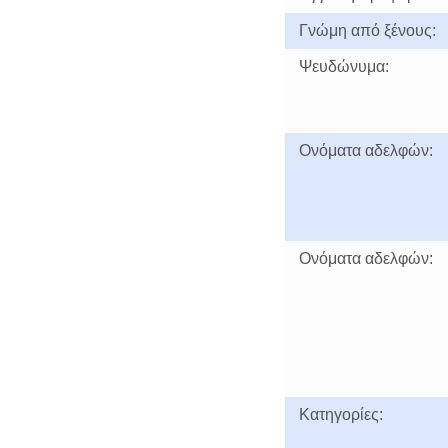
Γνώμη από ξένους:
Ψευδώνυμα:
Ονόματα αδελφών:
Ονόματα αδελφών:
Κατηγορίες: