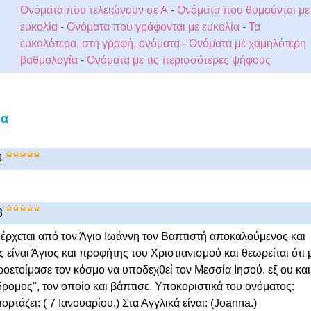
Ονόματα που τελειώνουν σε Α
-
Ονόματα που θυμούνται με
ευκολία
-
Ονόματα που γράφονται με ευκολία
-
Τα
ευκολότερα, στη γραφή, ονόματα
-
Ονόματα με χαμηλότερη
βαθμολογία
-
Ονόματα με τις περισσότερες ψήφους
να
4
8
έρχεται από τον Άγιο Ιωάννη τον Βαπτιστή αποκαλούμενος και
είναι Άγιος και προφήτης του Χριστιανισμού και θεωρείται ότι 
ροετοίμασε τον κόσμο να υποδεχθεί τον Μεσσία Ιησού, εξ ου και
ομος", τον οποίο και βάπτισε. Υποκοριστικά του ονόματος:
ιορτάζει: ( 7 Ιανουαρίου.) Στα Αγγλικά είναι: (Joanna.)