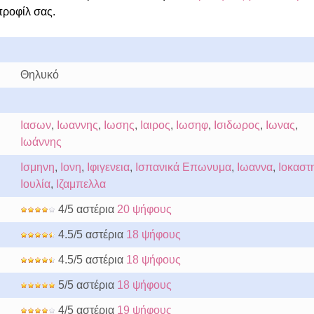
προφίλ σας.
Θηλυκό
Ιασων
,
Ιωαννης
,
Ιωσης
,
Ιαιρος
,
Ιωσηφ
,
Ισιδωρος
,
Ιωνας
,
Ιωάννης
Ισμηνη
,
Ιονη
,
Ιφιγενεια
,
Ισπανικά Επωνυμα
,
Ιωαννα
,
Ιοκαστ
Ιουλία
,
Ιζαμπελλα
4/5 αστέρια
20 ψήφους
4.5/5 αστέρια
18 ψήφους
4.5/5 αστέρια
18 ψήφους
5/5 αστέρια
18 ψήφους
4/5 αστέρια
19 ψήφους