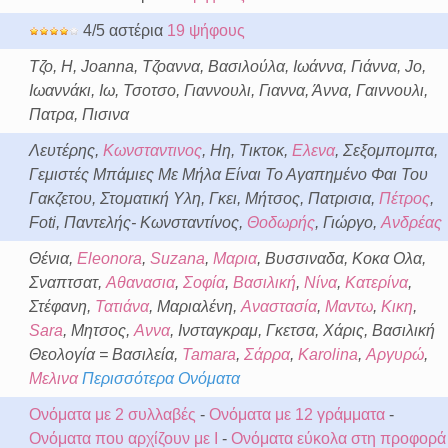
4/5 αστέρια
19 ψήφους
Τζο, Η, Joanna, Τζοαννα, Βασιλούλα, Ιωάννα, Γιάννα, Jo,
Ιωαννάκι, Ιω, Τσοτσο, Γιαννουλι, Γιαννα, Άννα, Γαιννουλι,
Πατρα, Πισινα
Λευτέρης,
Κωνσταντινος
, Ηη, Τικτοκ,
Ελενα
, Σεξομπομπα,
Γεμιστές Μπάμιες Με Μήλα Είναι Το Αγαπημένο Φαι Του
Γακζετου, Στοματική Υλη, Γκει, Μήτσος, Πατρισια,
Πέτρος
,
Foti, Παντελής- Κωνσταντίνος,
Θοδωρής
, Γιώργο,
Ανδρέας
Θένια,
Eleonora
,
Suzana
,
Μαρια
, Βυσσιναδα, Κοκα Ολα,
Σναπτσατ,
Αθανασια
,
Σοφία
,
Βασιλική
,
Νίνα
,
Κατερίνα
,
Στέφανη,
Τατιάνα
, Μαριαλένη,
Αναστασία
,
Μαντω
,
Κικη
,
Sara
, Μητσος,
Αννα
, Ινσταγκραμ, Γκετσα, Χάρις, Βασιλική
Θεολογία = Βασιλεία,
Tamara
,
Σάρρα
,
Karolina
,
Αργυρώ
,
Μελινα
Περισσότερα Ονόματα
Ονόματα με 2 συλλαβές
-
Ονόματα με 12 γράμματα
-
Ονόματα που αρχίζουν με Ι
-
Ονόματα εύκολα στη προφορά