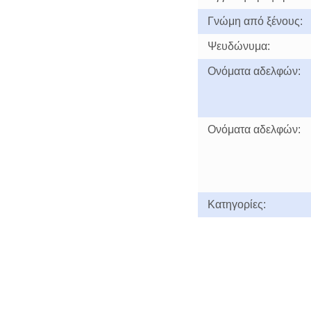
Γνώμη από ξένους:
Ψευδώνυμα:
Ονόματα αδελφών:
Ονόματα αδελφών:
Κατηγορίες: