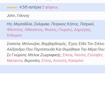
4.5/5 αστέρια
5 ψήφους
John, Γιάννης
Ηη, Μορταδέλα, Σαλαμακι, Πετρικος Κήπος, Πατρικό,
Φίλιππος
,
Αθανασιος
,
Φωτιος
,
Γιωργος
,
Δημητρης
,
Ισιδωρος
Σκατελα, Μπλουζεκι, Βομβαρδισμός, Έχεις Είδα Τον Στέλιο
Αλέξανδρο Που Περπατουδα Και Θυμήθηκα Την Μέρα Που
Σε Γνώρισα, Μπλοκ Ζωγραφικής,
Elena
,
Ναντια
,
Ελισαβετ
,
Marianna
, Βερονίκη,
Elvira
,
Αντιοπη
,
Κατερίνα