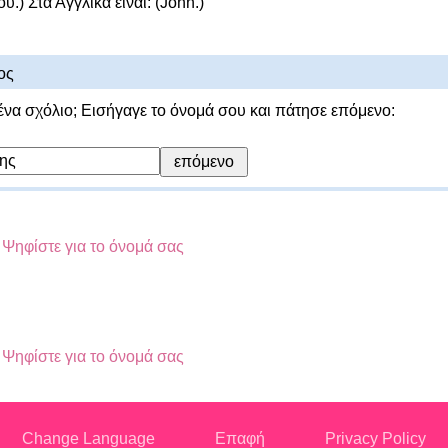
ου.) Στα Αγγλικά είναι: (John.)
ος
ένα σχόλιο; Εισήγαγε το όνομά σου και πάτησε επόμενο:
;
Ψηφίστε για το όνομά σας
;
Ψηφίστε για το όνομά σας
Change Language
Επαφή
Privacy Policy