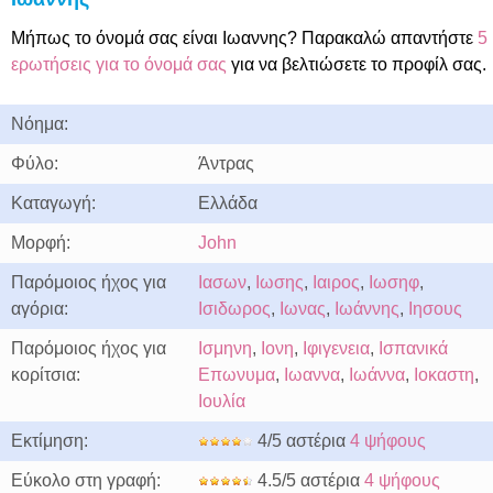
Μήπως το όνομά σας είναι Ιωαννης? Παρακαλώ απαντήστε
5
ερωτήσεις για το όνομά σας
για να βελτιώσετε το προφίλ σας.
Νόημα:
Φύλο:
Άντρας
Καταγωγή:
Ελλάδα
Μορφή:
John
Παρόμοιος ήχος για
Ιασων
,
Ιωσης
,
Ιαιρος
,
Ιωσηφ
,
αγόρια:
Ισιδωρος
,
Ιωνας
,
Ιωάννης
,
Ιησους
Παρόμοιος ήχος για
Ισμηνη
,
Ιονη
,
Ιφιγενεια
,
Ισπανικά
κορίτσια:
Επωνυμα
,
Ιωαννα
,
Ιωάννα
,
Ιοκαστη
,
Ιουλία
Εκτίμηση:
4/5 αστέρια
4 ψήφους
Εύκολο στη γραφή:
4.5/5 αστέρια
4 ψήφους