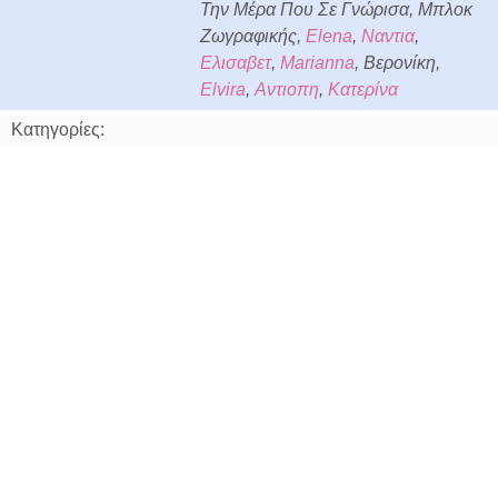
Την Μέρα Που Σε Γνώρισα, Μπλοκ
Ζωγραφικής,
Elena
,
Ναντια
,
Ελισαβετ
,
Marianna
, Βερονίκη,
Elvira
,
Αντιοπη
,
Κατερίνα
Κατηγορίες: