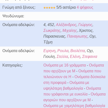
Γνώμη από ξένους:
5/5 αστέρια
4 ψήφους
Ψευδώνυμα:
Ονόματα αδελφών:
4, 452,
Αλέξανδρος
,
Γιώργος
,
Σωκράτης
,
Μιχαλης
, Χριστος,
Παρασκευας,
Παναγιωτης
, Οχι,
Τζιμη
Ονόματα αδελφών:
Ειρηνη
,
Ρουλα
,
Βιολέττα
, Οχι,
Γιουλη,
Στελλα
,
Ελένη
,
Στεφανια
Κατηγορίες:
Ονόματα με 16 γράμματα
-
Ονόματα
που αρχίζουν με Μ
-
Ονόματα που
τελειώνουν σε Η
-
Ονόματα δύσκολα
στη προφορά
-
Ονόματα με
υψηλότερη βαθμολογία
-
Ονόματα
που γράφονται με ευκολία
-
Ονόματα
αγοριών που αρχίζουν με Μ
-
Ονόματα με χαμηλότερη βαθμολογία