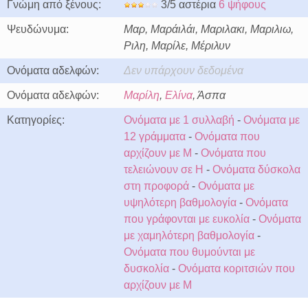
Γνώμη από ξένους:
3/5 αστέρια
6 ψήφους
Ψευδώνυμα:
Μαρ, Μαράιλάι, Μαριλακι, Μαριλιω,
Ριλη, Μαρίλε, Μέριλυν
Ονόματα αδελφών:
Δεν υπάρχουν δεδομένα
Ονόματα αδελφών:
Μαρίλη
,
Ελίνα
, Άσπα
Κατηγορίες:
Ονόματα με 1 συλλαβή
-
Ονόματα με
12 γράμματα
-
Ονόματα που
αρχίζουν με Μ
-
Ονόματα που
τελειώνουν σε Η
-
Ονόματα δύσκολα
στη προφορά
-
Ονόματα με
υψηλότερη βαθμολογία
-
Ονόματα
που γράφονται με ευκολία
-
Ονόματα
με χαμηλότερη βαθμολογία
-
Ονόματα που θυμούνται με
δυσκολία
-
Ονόματα κοριτσιών που
αρχίζουν με Μ