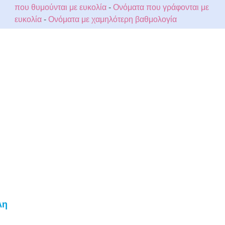
που θυμούνται με ευκολία
-
Ονόματα που γράφονται με
ευκολία
-
Ονόματα με χαμηλότερη βαθμολογία
λη