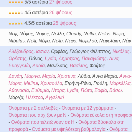
5/5 αστέρια
27 ψήφους
4/5 αστέρια
26 ψήφους
4.5/5 αστέρια
25 ψήφους
Νεφ, Νέφος, Νεφος, Νελλυ, Cloudy, Nefka, Nefos, Νεφη,
Nibulus, Νελι, Νέφα, Νελη, Νεφο, Νεφελού, Νεφελάκη, Νέφ
Αλέξανδρος
,
Ιασων
, Ορφέας, Γεώργιος Φίλιππος,
Νικόλας
,
Ορέστης
, Πάνος,
Lydia
,
Δημητρης
,
Παναγιώτης
,
Λινα
,
Ευαγγελία
,
Λυδία
, Μενέλαος,
Βασίλης
, Φοίβος
Δανάη
,
Μαρινα
,
Μαρία
,
Χριστινα
, Λύδια, Άννα Μαρία,
Αννα-
Μαρια
,
Melina
,
Χρυσούλα
, Ειρήνη-Ρένα, Γιούλη,
Μαρκέλλα
,
Αθανασία
,
Ευθυμία
,
Ντορα
,
Lydia
,
Γιώτα
,
Σοφία
,
Βάσω
,
Μαριζα,
Ηλέκτρα
,
Αγγελική
Ονόματα με 2 συλλαβές
-
Ονόματα με 12 γράμματα
-
Ονόματα που αρχίζουν με Ν
-
Ονόματα εύκολα στη προφορ
-
Ονόματα που τελειώνουν σε Η
-
Ονόματα δύσκολα στη
προφορά
-
Ονόματα με υψηλότερη βαθμολογία
-
Ονόματα