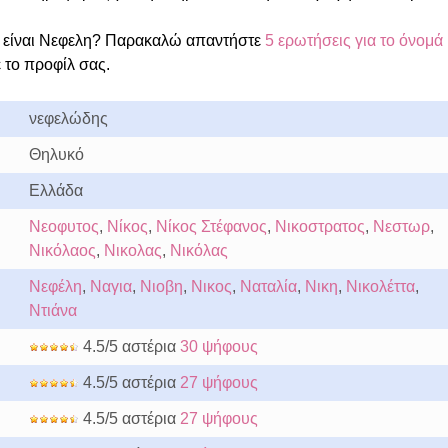
 είναι Νεφελη? Παρακαλώ απαντήστε
5 ερωτήσεις για το όνομά
 το προφίλ σας.
νεφελώδης
Θηλυκό
Ελλάδα
Νεοφυτος
,
Νίκος
,
Νίκος Στέφανος
,
Νικοστρατος
,
Νεστωρ
,
Νικόλαος
,
Νικολας
,
Νικόλας
Νεφέλη
,
Ναγια
,
Νιοβη
,
Νικος
,
Ναταλία
,
Νικη
,
Νικολέττα
,
Ντιάνα
4.5/5 αστέρια
30 ψήφους
4.5/5 αστέρια
27 ψήφους
4.5/5 αστέρια
27 ψήφους