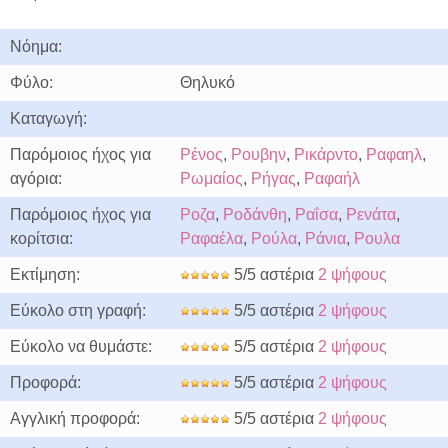
Νόημα:
Φύλο:
Θηλυκό
Καταγωγή:
Παρόμοιος ήχος για
Ρένος
,
Ρουβην
,
Ρικάρντο
,
Ραφαηλ
,
αγόρια:
Ρωμαίος
,
Ρήγας
,
Ραφαήλ
Παρόμοιος ήχος για
Ροζα
,
Ροδάνθη
,
Ραΐσα
,
Ρενάτα
,
κορίτσια:
Ραφαέλα
,
Ρούλα
,
Ράνια
,
Ρουλα
Εκτίμηση:
5/5 αστέρια
2 ψήφους
Εύκολο στη γραφή:
5/5 αστέρια
2 ψήφους
Εύκολο να θυμάστε:
5/5 αστέρια
2 ψήφους
Προφορά:
5/5 αστέρια
2 ψήφους
Αγγλική προφορά:
5/5 αστέρια
2 ψήφους