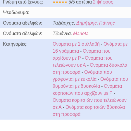
Γνώμη από ξένους:
5/5 αστέρια
2 ψήφους
Ψευδώνυμα:
Ονόματα αδελφών:
Ταξιάρχης,
Δημήτρης
,
Γιάννης
Ονόματα αδελφών:
Τζωάννα,
Marieta
Κατηγορίες:
Ονόματα με 1 συλλαβή
-
Ονόματα με
16 γράμματα
-
Ονόματα που
αρχίζουν με Ρ
-
Ονόματα που
τελειώνουν σε Α
-
Ονόματα δύσκολα
στη προφορά
-
Ονόματα που
γράφονται με ευκολία
-
Ονόματα που
θυμούνται με δυσκολία
-
Ονόματα
κοριτσιών που αρχίζουν με Ρ
-
Ονόματα κοριτσιών που τελειώνουν
σε Α
-
Ονόματα κοριτσιών δύσκολα
στη προφορά