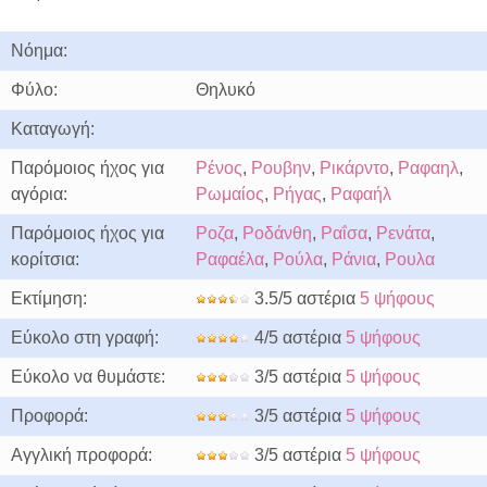
Νόημα:
Φύλο:
Θηλυκό
Καταγωγή:
Παρόμοιος ήχος για
Ρένος
,
Ρουβην
,
Ρικάρντο
,
Ραφαηλ
,
αγόρια:
Ρωμαίος
,
Ρήγας
,
Ραφαήλ
Παρόμοιος ήχος για
Ροζα
,
Ροδάνθη
,
Ραΐσα
,
Ρενάτα
,
κορίτσια:
Ραφαέλα
,
Ρούλα
,
Ράνια
,
Ρουλα
Εκτίμηση:
3.5/5 αστέρια
5 ψήφους
Εύκολο στη γραφή:
4/5 αστέρια
5 ψήφους
Εύκολο να θυμάστε:
3/5 αστέρια
5 ψήφους
Προφορά:
3/5 αστέρια
5 ψήφους
Αγγλική προφορά:
3/5 αστέρια
5 ψήφους