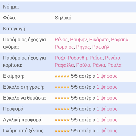
Νόημα:
Φύλο:
Θηλυκό
Καταγωγή:
Παρόμοιος ήχος για
Ρένος
,
Ρουβην
,
Ρικάρντο
,
Ραφαηλ
,
αγόρια:
Ρωμαίος
,
Ρήγας
,
Ραφαήλ
Παρόμοιος ήχος για
Ροζα
,
Ροδάνθη
,
Ραΐσα
,
Ρενάτα
,
κορίτσια:
Ραφαέλα
,
Ρούλα
,
Ράνια
,
Ρουλα
Εκτίμηση:
5/5 αστέρια
1 ψήφους
Εύκολο στη γραφή:
5/5 αστέρια
1 ψήφους
Εύκολο να θυμάστε:
5/5 αστέρια
1 ψήφους
Προφορά:
5/5 αστέρια
1 ψήφους
Αγγλική προφορά:
5/5 αστέρια
1 ψήφους
Γνώμη από ξένους:
5/5 αστέρια
1 ψήφους