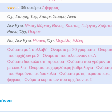
3/5 αστέρια
7 ψήφους
Οχι, Σταυρη, Ταφ, Σταυρι, Σταυρο, Αννα
Δεν Εχω,
Νίκος
,
Μάριος
,
Θανος
,
Κωστας
,
Γιώργος
,
Χρήστο
Ριανα, Όχι,
Πέτρος
Ναι, Δεν Εχω,
Ηλιάνα
, Όχι,
Μιχαέλα
,
Ελένη
Ονόματα με 1 συλλαβή
-
Ονόματα με 20 γράμματα
-
Ονόματ
που αρχίζουν με Σ
-
Ονόματα που τελειώνουν σε Α
-
Ονόματα δύσκολα στη προφορά
-
Ονόματα που γράφονται
με ευκολία
-
Ονόματα με χαμηλότερη βαθμολογία
-
Ονόματα
που θυμούνται με δυσκολία
-
Ονόματα με τις περισσότερες
ψήφους
-
Ονόματα κοριτσιών που αρχίζουν με Σ
ιάννα