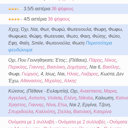
3.5/5 αστέρια
36 ψήφους
4/5 αστέρια
36 ψήφους
Χχεχ, Όχι, Ναι, Φωτ, Φωφώ, Φωτεινουλα, Φωφη, Φωφω,
Φωφωκα, Φώφη, Φωτεινακι, Φωτο, Φαιη, Φώτης, Φώτο,
Εφη, Φαίη, Smile, Φωτεινούλα, Φωση
Περισσότερα
ψευδώνυμα
Οχι, Που Γεννηθηκατε; Έτος:, (Πέθανε),
Πάρης
,
Νίκος
,
Περικλης
,
Γιαννης
,
Βασιλικη
,
Δημήτρης
, Ναι 6,
Βασίλης
,
Φωφι,
Γιώργος
, 4, Ισως, Ναι,
Ηλιας
,
Λαζαρος
, Κωστα, Δεν
Έχω,
Αθανασιος
,
Μιχαλης
,
Αλκης
Κώτσος, (Πέθανε - Ευλαμπία), Οχι,
Αναστασια
,
Μαρια
,
Αγγελική
,
Αντιοπη
,
Violeta
,
Ελένη
,
Nikolia
, Καλιωπη,
Κατιν
Χρηστος
,
Γιαννης
,
Νίνα
,
Elsa
, Ναι 2, Εργίνα, Τζενη,
Σπυριδούλα
,
Καλλιόπη
,
Στελλα
,
Βασιλική
,
Κατερίνα
Ονόματα με 1 συλλαβή
-
Ονόματα με 2 συλλαβές
-
Ονόματα