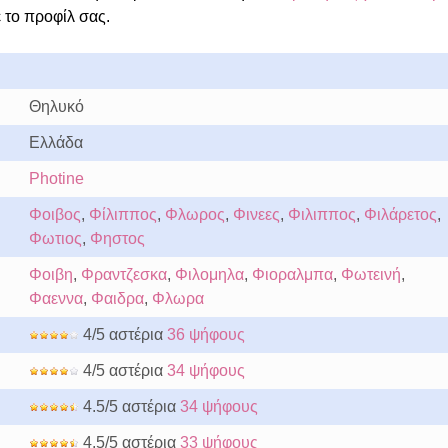
 το προφίλ σας.
Θηλυκό
Ελλάδα
Photine
Φοιβος
,
Φίλιππος
,
Φλωρος
,
Φινεες
,
Φιλιππος
,
Φιλάρετος
,
Φωτιος
,
Φηστος
Φοιβη
,
Φραντζεσκα
,
Φιλομηλα
,
Φιοραλμπα
,
Φωτεινή
,
Φαεννα
,
Φαιδρα
,
Φλωρα
4/5 αστέρια
36 ψήφους
4/5 αστέρια
34 ψήφους
4.5/5 αστέρια
34 ψήφους
4.5/5 αστέρια
33 ψήφους