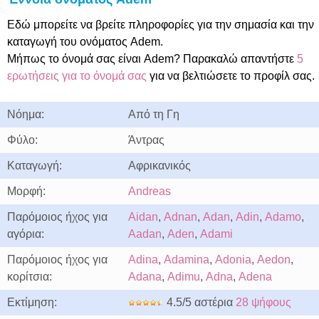
Εδώ μπορείτε να βρείτε πληροφορίες για την σημασία και την
καταγωγή του ονόματος Adem.
Μήπως το όνομά σας είναι Adem? Παρακαλώ απαντήστε
5
ερωτήσεις για το όνομά σας
για να βελτιώσετε το προφίλ σας.
Νόημα:
Από τη Γη
Φύλο:
Άντρας
Καταγωγή:
Αφρικανικός
Μορφή:
Andreas
Παρόμοιος ήχος για
Aidan
,
Adnan
,
Adan
,
Adin
,
Adamo
,
αγόρια:
Aadan
,
Aden
,
Adami
Παρόμοιος ήχος για
Adina
,
Adamina
,
Adonia
,
Aedon
,
κορίτσια:
Adana
,
Adimu
,
Adna
,
Adena
Εκτίμηση:
4.5/5 αστέρια
28 ψήφους