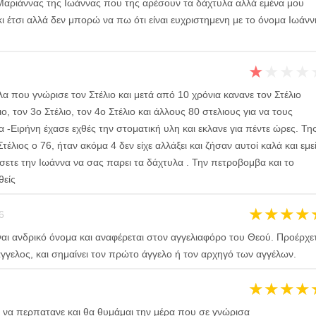
ς Μαριάννας της Ιωάννας που της αρέσουν τα δάχτυλα αλλά εμένα μου
κι έτσι αλλά δεν μπορώ να πω ότι είναι ευχριστημενη με το όνομα Ιωάνν
★
★
★
★
α που γνώρισε τον Στέλιο και μετά από 10 χρόνια κανανε τον Στέλιο
ο, τον 3ο Στέλιο, τον 4ο Στέλιο και άλλους 80 στελιους για να τους
 -Ειρήνη έχασε εχθές την στοματική υλη και εκλανε για πέντε ώρες. Τη
έλιος ο 76, ήταν ακόμα 4 δεν είχε αλλάξει και ζήσαν αυτοί καλά και εμε
σετε την Ιωάννα να σας παρει τα δάχτυλα . Την πετροβομβα και το
θείς
★
★
★
★
6
ναι ανδρικό όνομα και αναφέρεται στον αγγελιαφόρο του Θεού. Προέρχε
 άγγελος, και σημαίνει τον πρώτο άγγελο ή τον αρχηγό των αγγέλων.
★
★
★
★
 να περπατανε και θα θυμάμαι την μέρα που σε γνώρισα