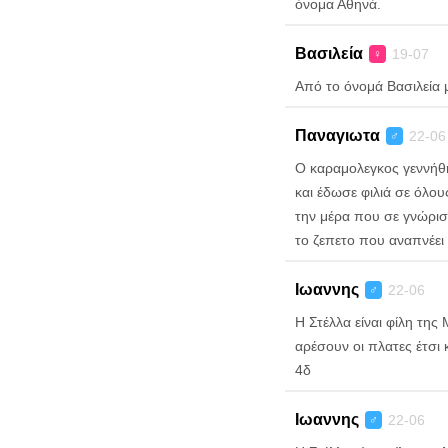
όνομα Αθηνά.
Βασιλεία
19-07
♀
Από το όνομά Βασιλεία μ
Παναγιωτα
22-06
♂
Ο καραμολεγκος γεννήθ
και έδωσε φιλιά σε όλο
την μέρα που σε γνώρισα
το ζεπετο που αναπνέει 
Ιωαννης
22-06
♂
Η Στέλλα είναι φίλη τη
αρέσουν οι πλατες έτσι 
4δ
Ιωαννης
22-06
♂