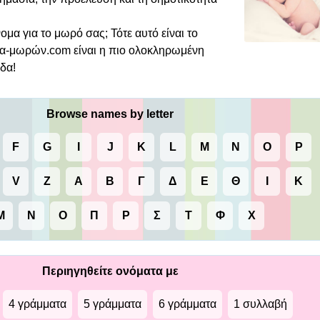
μα για το μωρό σας; Τότε αυτό είναι το
α-μωρών.com είναι η πιο ολοκληρωμένη
δα!
Browse names by letter
F
G
I
J
K
L
M
N
O
P
V
Z
Α
Β
Γ
Δ
Ε
Θ
Ι
Κ
Μ
Ν
Ο
Π
Ρ
Σ
Τ
Φ
Χ
Περιηγηθείτε ονόματα με
4 γράμματα
5 γράμματα
6 γράμματα
1 συλλαβή