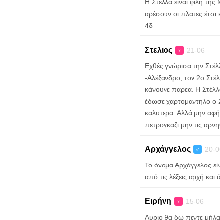
Η Στέλλα είναι φίλη τη
αρέσουν οι πλατες έτσι 
4δ
Στελιος
21-06
♀
Εχθές γνώρισα την Στέλλ
-Αλέξανδρο, τον 2ο Στέλι
κάνουνε παρεα. Η Στέλλα
έδωσε χαρτομαντηλο ο Στ
καλυτερα. Αλλά μην αφή
πετρογκαζι μην τις αρνη
Αρχάγγελος
20-0
♂
Το όνομα Αρχάγγελος εί
από τις λέξεις αρχή και
Ειρήνη
15-06
♀
Αυριο θα δω πεντε μήλα