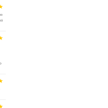
★
ει
πό
★
ο
★
ό
★