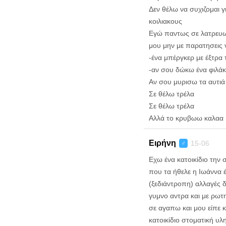
Δεν θέλω να συχιζομαι γ
κοιλιακους
Εγώ παντως σε λατρευω
μου μην με παρατησεις ν
-ένα μπέργκερ με έξτρα τ
-αν σου δώκω ένα φιλάκ
Αν σου μυρισω τα αυτιά
Σε θέλω τρέλα
Σε θέλω τρέλα
Αλλά το κρυβωω καλαα
Ειρήνη
15-06
♂
Εχω ένα κατοικίδιο την 
που τα ήθελε η Ιωάννα 
(ξεδιάντροπη) αλλαγές δ
γυμνο αντρα και με ρωτησ
σε αγαπω και μου είπε κα
κατοικίδιο στοματική υλ