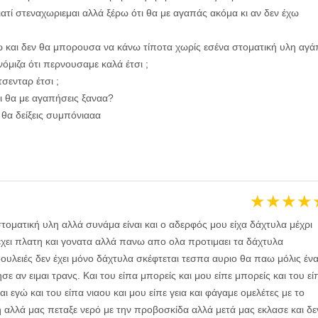
ιατί στεναχωριεμαι αλλά ξέρω ότι θα με αγαπάς ακόμα κι αν δεν έχω
 και δεν θα μπορουσα να κάνω τίποτα χωρίς εσένα στοματική υλη αγά
όμιζα ότι περνουσαμε καλά έτσι ;
σενταρ έτσι ;
ι θα με αγαπήσεις ξαναα?
 θα δείξεις συμπόνιααα
★
★
★
★
στοματική υλη αλλά συνάμα είναι και ο αδερφός μου είχα δάχτυλα μέχρι
έχει πλατη και γονατα αλλά πανω απο ολα προτιμαει τα δάχτυλα
ουλειές δεν έχει μόνο δάχτυλα σκέφτεται τεσπα αυριο θα παω μόλις έν
ε αν ειμαι τρανς. Και του είπα μπορείς και μου είπε μπορείς και του εί
ι εγώ και του είπα νιαου και μου είπε γεια και φάγαμε ομελέτες με το
η αλλά μας πεταξε νερό με την προβοσκίδα αλλά μετά μας εκλασε και δε