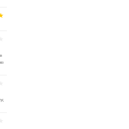
★
★
ι
ει
★
ης
★