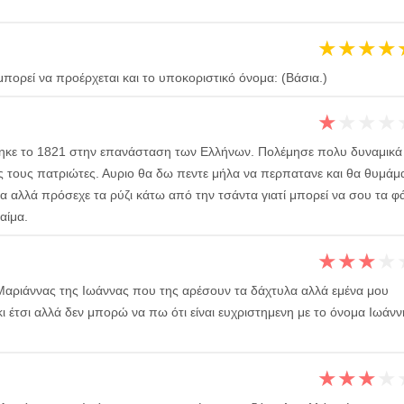
★
★
★
★
πορεί να προέρχεται και το υποκοριστικό όνομα: (Bάσια.)
★
★
★
★
ηκε το 1821 στην επανάσταση των Ελλήνων. Πολέμησε πολυ δυναμικά
υς τους πατριώτες. Αυριο θα δω πεντε μήλα να περπατανε και θα θυμάμα
 αλλά πρόσεχε τα ρύζι κάτω από την τσάντα γιατί μπορεί να σου τα φά
αίμα.
★
★
★
★
ς Μαριάννας της Ιωάννας που της αρέσουν τα δάχτυλα αλλά εμένα μου
κι έτσι αλλά δεν μπορώ να πω ότι είναι ευχριστημενη με το όνομα Ιωάνν
★
★
★
★