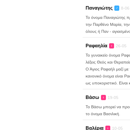
Παναγιώτης
8-06
♂
Το όνομα Παναγιώτης πρ
την Παρθένο Μαρία, την
όλους ή Παν - αγιασμένο
Ραφαηλία
26-05
♀
Το γυναικείο όνομα Ραφα
λέξεις Θεός και Θεραπεία
Ο Άγιος Ραφαήλ μαζί με
κανονικό όνομα είναι Ρα
ως υποκοριστικό. Είναι 
Βάσω
19-05
♀
Το Βάσω μπορεί να προέ
το όνομα Βασιλική.
Βαλέρια
10-05
♀