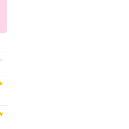
★
★
★