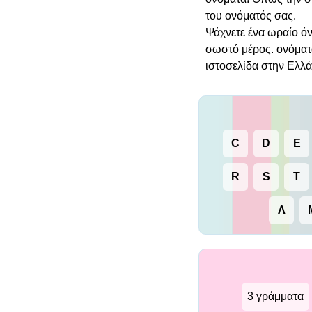
του ονόματός σας.
Ψάχνετε ένα ωραίο όνο
σωστό μέρος. ονόματ
ιστοσελίδα στην Ελλά
C
D
E
R
S
T
Λ
3 γράμματα