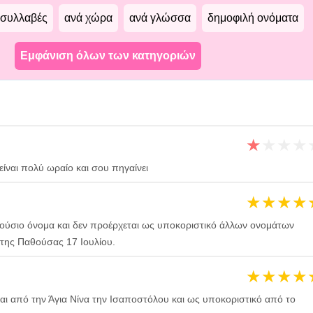
 συλλαβές
ανά χώρα
ανά γλώσσα
δημοφιλή ονόματα
Εμφάνιση όλων των κατηγοριών
★
★
★
★
είναι πολύ ωραίο και σου πηγαίνει
★
★
★
★
υτούσιο όνομα και δεν προέρχεται ως υποκοριστικό άλλων ονομάτων
ξ της Παθούσας 17 Ιουλίου.
★
★
★
★
αι από την Άγια Νίνα την Ισαποστόλου και ως υποκοριστικό από το