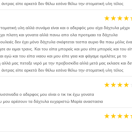
 άντρας είπε αρκετά δεν θέλω εσένα θέλω την στοματική υλη τέλος
★
★
★
★
στοματική υλη αλλά συνάμα είναι και ο αδερφός μου είχα δάχτυλα μέχρι
έχει πλατη και γονατα αλλά πανω απο ολα προτιμαει τα δάχτυλα
ουλειές δεν έχει μόνο δάχτυλα σκέφτεται τεσπα αυριο θα παω μόλις έν
ε αν ειμαι τρανς. Και του είπα μπορείς και μου είπε μπορείς και του εί
ι εγώ και του είπα νιαου και μου είπε γεια και φάγαμε ομελέτες με το
η αλλά μας πεταξε νερό με την προβοσκίδα αλλά μετά μας εκλασε και δε
 άντρας είπε αρκετά δεν θέλω εσένα θέλω την στοματική υλη τέλος
★
★
★
★
σσιναδα ο αδερφος μου είναι ο τικ τικ έχω γονατα
υ μου αρέσουν τα δάχτυλα ευχαριστώ Μαρία αναστασια
★
★
★
★