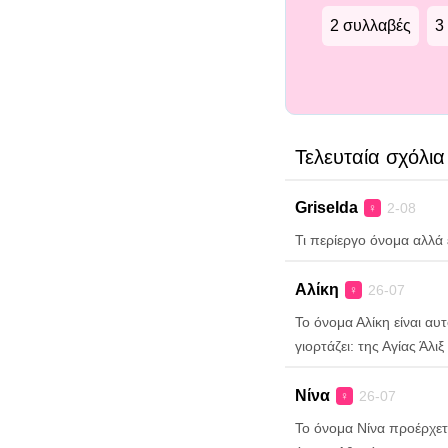
2 συλλαβές
3
Τελευταία σχόλια
Griselda
2-08
♀
Τι περίεργο όνομα αλλά 
Αλίκη
26-07
♀
Το όνομα Αλίκη είναι α
γιορτάζει: της Αγίας Άλι
Νίνα
26-07
♀
Το όνομα Νίνα προέρχετ