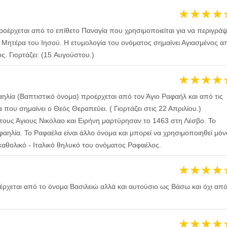
★
★
★
★
οέρχεται από το επίθετο Παναγία που χρησιμοποιείται για να περιγράψ
 Μητέρα του Ιησού. Η ετυμολογία του ονόματος σημαίνει Αγιασμένος α
ς. Γιορτάζει: (15 Aυγούστου.)
★
★
★
★
ηλία (Βαπτιστικό όνομα) προέρχεται από τον Άγιο Ραφαήλ και από τις
 που σημαίνει ο Θεός Θεραπεύει. ( Γιορτάζει στις 22 Απριλίου.)
 τους Άγιους Νικόλαο και Ειρήνη μαρτύρησαν το 1463 στη Λέσβο. Το
φαηλία. Το Ραφαέλα είναι άλλο όνομα και μπορεί να χρησιμοποιηθεί μόν
καθολικό - Ιταλικό θηλυκό του ονόματος Ραφαέλος.
★
★
★
★
ρχεται από το όνομα Βασιλειώ αλλά και αυτούσιο ως Βάσω και όχι απ
★
★
★
★