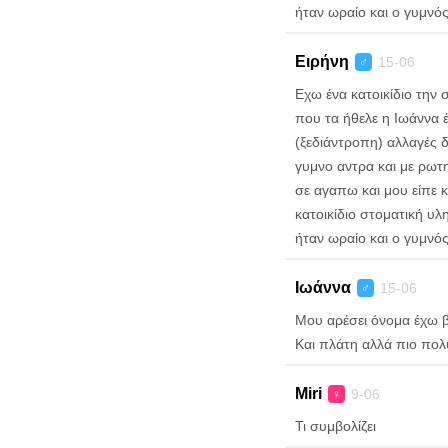
ήταν ωραίο και ο γυμνός
Ειρήνη
15-06
♂
Εχω ένα κατοικίδιο την 
που τα ήθελε η Ιωάννα 
(ξεδιάντροπη) αλλαγές δ
γυμνο αντρα και με ρωτησ
σε αγαπω και μου είπε κα
κατοικίδιο στοματική υλ
ήταν ωραίο και ο γυμνός
Ιωάννα
15-06
♂
Μου αρέσει όνομα έχω βυ
Και πλάτη αλλά πιο πολ
Miri
9-06
♀
Τι συμβολίζει