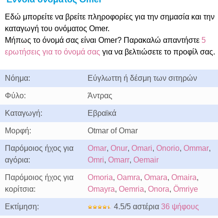
Εδώ μπορείτε να βρείτε πληροφορίες για την σημασία και την
καταγωγή του ονόματος Omer.
Μήπως το όνομά σας είναι Omer? Παρακαλώ απαντήστε
5
ερωτήσεις για το όνομά σας
για να βελτιώσετε το προφίλ σας.
Νόημα:
Εύγλωττη ή δέσμη των σιτηρών
Φύλο:
Άντρας
Καταγωγή:
Εβραϊκά
Μορφή:
Otmar of Omar
Παρόμοιος ήχος για
Omar
,
Onur
,
Omari
,
Onorio
,
Ommar
,
αγόρια:
Omri
,
Omarr
,
Oemair
Παρόμοιος ήχος για
Omoria
,
Oamra
,
Omara
,
Omaira
,
κορίτσια:
Omayra
,
Oemria
,
Onora
,
Ömriye
Εκτίμηση:
4.5/5 αστέρια
36 ψήφους