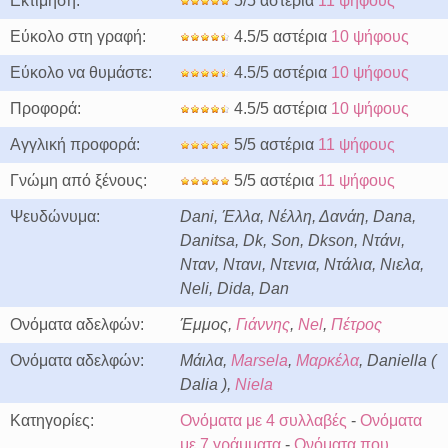
Εκτίμηση:
5/5 αστέρια
11 ψήφους
Εύκολο στη γραφή:
4.5/5 αστέρια
10 ψήφους
Εύκολο να θυμάστε:
4.5/5 αστέρια
10 ψήφους
Προφορά:
4.5/5 αστέρια
10 ψήφους
Αγγλική προφορά:
5/5 αστέρια
11 ψήφους
Γνώμη από ξένους:
5/5 αστέρια
11 ψήφους
Ψευδώνυμα:
Dani, Έλλα, Νέλλη, Δανάη, Dana,
Danitsa, Dk, Son, Dkson, Ντάνι,
Νταν, Ντανι, Ντενια, Ντάλια, Νιελα,
Neli, Dida, Dan
Ονόματα αδελφών:
Έμμος,
Γιάννης
,
Nel
,
Πέτρος
Ονόματα αδελφών:
Μάιλα,
Marsela
,
Μαρκέλα
, Daniella (
Dalia ),
Niela
Κατηγορίες:
Ονόματα με 4 συλλαβές
-
Ονόματα
με 7 γράμματα
-
Ονόματα που