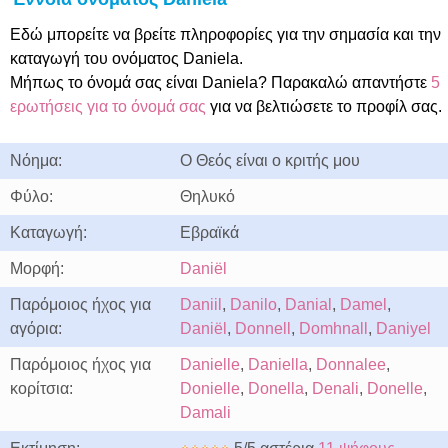
Εδώ μπορείτε να βρείτε πληροφορίες για την σημασία και την
καταγωγή του ονόματος Daniela.
Μήπως το όνομά σας είναι Daniela? Παρακαλώ απαντήστε
5
ερωτήσεις για το όνομά σας
για να βελτιώσετε το προφίλ σας.
Νόημα:
Ο Θεός είναι ο κριτής μου
Φύλο:
Θηλυκό
Καταγωγή:
Εβραϊκά
Μορφή:
Daniël
Παρόμοιος ήχος για
Daniil
,
Danilo
,
Danial
,
Damel
,
αγόρια:
Daniël
,
Donnell
,
Domhnall
,
Daniyel
Παρόμοιος ήχος για
Danielle
,
Daniella
,
Donnalee
,
κορίτσια:
Donielle
,
Donella
,
Denali
,
Donelle
,
Damali